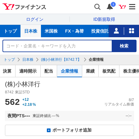
i
ログイン
ID新規取得
主
トップ
日本株
米国株
FX・為替
投資信託
ニュース
な
サ
銘
検索
ー
柄
ビ
を
トップ
日本株
(株)小林洋行【8742.T】
企業情報
ス
検
索
決算
適時開示
配当
企業情報
業績
板気配
株主優
(株)小林洋行
8742
東証STD
562
+12
8/7
リアルタイム株価
+2.18
%
---
夜間PTS
東証終値比
---
%
--:--
ポートフォリオ追加