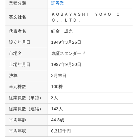
業種分類
証券業
ＫＯＢＡＹＡＳＨＩ ＹＯＫＯ Ｃ
英文社名
Ｏ．，ＬＴＤ．
代表者名
細金 成光
設立年月日
1949年3月26日
市場名
東証スタンダード
上場年月日
1997年9月30日
決算
3月末日
単元株数
100株
従業員数（単独）
3人
従業員数（連結）
143人
平均年齢
44.8歳
平均年収
6,310千円