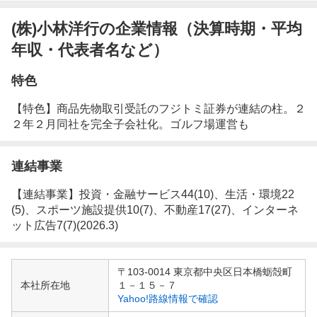
(株)小林洋行の企業情報（決算時期・平均
年収・代表者名など）
特色
【特色】商品先物取引受託のフジトミ証券が連結の柱。２
２年２月同社を完全子会社化。ゴルフ場運営も
連結事業
【連結事業】投資・金融サービス44(10)、生活・環境22
(5)、スポーツ施設提供10(7)、不動産17(27)、インターネ
ット広告7(7)(2026.3)
企
〒103-0014 東京都中央区日本橋蛎殻町
業
本社所在地
１－１５－７
情
Yahoo!路線情報で確認
報