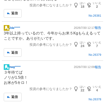
示
はい
いいえ
投資の参考になりましたか？
板
18
2
記
返信
No.
26381
事
報告
2da*****
2026/7/30 12:17
掲
3年以上持っているので、今年からお米５Kgもらえるって
示
ことですか。ありがたいです。
板
はい
いいえ
投資の参考になりましたか？
記
24
7
事
返信
No.
26379
報告
hwg*****
2026/7/30 12:09
掲
３年待てば
示
ノリが1.5倍！
板
お米が5キロ！
記
はい
いいえ
投資の参考になりましたか？
事
22
4
返信
No.
26378