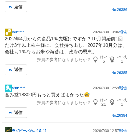
返信
No.
26386
報告
ibu*****
2026/7/30 13:06
掲
2027年4月からの食品1％先駆けですか？10月開始前1回
示
だけ3年以上株主様に、会社持ち出し、2027年10月分は、
板
会社も1％ならお米や海苔は、政府の恩恵。
記
はい
いいえ
投資の参考になりましたか？
事
5
1
返信
No.
26385
報告
a98*****
2026/7/30 12:59
掲
含み益18800円もっと買えばよかった😅
示
はい
いいえ
投資の参考になりましたか？
板
21
1
記
返信
No.
26384
事
報告
ラグビーバカ…(´Д｀)
2026/7/30 12:57