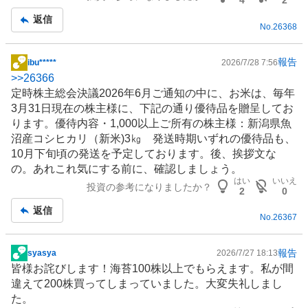
4
2
返信
No.
26368
報告
ibu*****
2026/7/28 7:56
掲
>>
26366
示
定時株主総会決議2026年6月ご通知の中に、お米は、毎年
板
3月31日現在の株主様に、下記の通り優待品を贈呈してお
記
ります。優待内容・1,000以上ご所有の株主様：新潟県魚
事
沼産コシヒカリ（新米)3㎏ 発送時期いずれの優待品も、
10月下旬頃の発送を予定しております。後、挨拶文な
の。あれこれ気にする前に、確認しましょう。
はい
いいえ
投資の参考になりましたか？
2
0
返信
No.
26367
報告
syasya
2026/7/27 18:13
掲
皆様お詫びします！海苔100株以上でもらえます。私が間
示
違えて200株買ってしまっていました。大変失礼しまし
板
た。
記