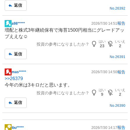
記
返信
No.
26392
事
報告
a98*****
2026/7/30 14:51
掲
増配と株式3年継続保有で海苔1500円相当にグレードアッ
示
プええな☺️
板
はい
いいえ
投資の参考になりましたか？
記
23
2
事
返信
No.
26391
報告
mas*****
2026/7/30 14:50
掲
>>
26379
示
今年の米は3キロだと思います。
板
はい
いいえ
投資の参考になりましたか？
記
9
2
事
返信
No.
26390
報告
ibu*****
2026/7/30 14:17