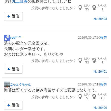
ぜひ
丸三証券
の風物詩にしてほしいね
はい
いいえ
投資の参考になりましたか？
35
1
返信
No.
26403
報告
yod*****
2026/7/30 17:20
掲
過去の配当で元金回収済。
示
長期ホルダー幸せです。
板
おまけに米５キロへ、ありがたや
記
はい
いいえ
投資の参考になりましたか？
事
31
1
返信
No.
26401
報告
ごっとうちゃん
2026/7/30 17:18
掲
海苔は暫くすると刻み海苔サイズに変更になりそう。
示
はい
いいえ
投資の参考になりましたか？
板
5
15
記
返信
No.
26400
事