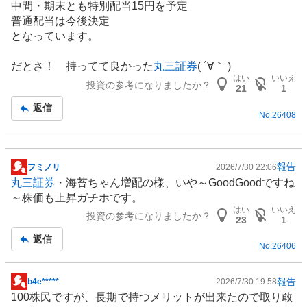
中間・期末とも特別配当15円を予定
普通配当は今後決定
となっています。
だとさ！ 持ってて良かった
丸三証券
( ´∀｀ )
はい
いいえ
投資の参考になりましたか？
21
1
返信
No.
26408
報告
フミノリ
2026/7/30 22:06
掲
丸三証券
・海苔ちゃん増配の様、いや～GoodGoodですね
示
～株価も上昇ガチホです。
板
はい
いいえ
投資の参考になりましたか？
記
23
1
事
返信
No.
26406
報告
b4e*****
2026/7/30 19:58
掲
100株民ですが、長期で持つメリットが出来たので取り敢
示