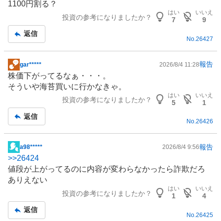
1100円割る？
事
はい
いいえ
投資の参考になりましたか？
7
9
返信
No.
26427
報告
gar*****
2026/8/4 11:28
掲
株価下がってるなぁ・・・。
示
そういや海苔買いに行かなきゃ。
板
はい
いいえ
投資の参考になりましたか？
記
5
1
事
返信
No.
26426
報告
a98*****
2026/8/4 9:56
掲
>>
26424
示
値段が上がってるのに内容が変わらなかったら詐欺だろ
板
ありえない
記
はい
いいえ
投資の参考になりましたか？
事
1
4
返信
No.
26425