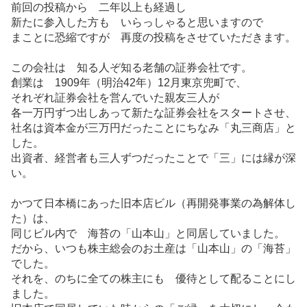
前回の投稿から 二年以上も経過し
示
新たに参入した方も いらっしゃると思いますので
板
まことに恐縮ですが 再度の投稿をさせていただきます。
記
事
この会社は 知る人ぞ知る
老舗
の証券会社です。
創業は 1909年（明治42年）12月東京兜町で、
それぞれ証券会社を営んでいた親友三人が
各一万円ずつ出しあって新たな証券会社をスタートさせ、
社名は資本金が三万円だったことにちなみ「丸三商店」と
した。
出資者、経営者も三人ずつだったことで「三」には縁が深
い。
かつて日本橋にあった旧本店ビル（再開発事業の為解体し
た）は、
同じビル内で 海苔の「山本山」と同居していました。
だから、いつも株主総会のお土産は「山本山」の「海苔」
でした。
それを、のちに全ての株主にも 優待として配ることにし
ました。