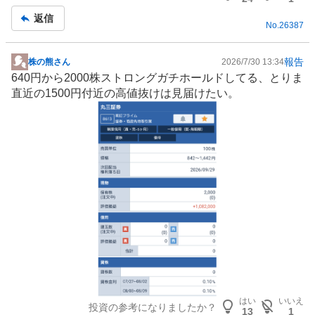
返信
No.
26387
報告
株の熊さん
2026/7/30 13:34
掲
640円から2000株ストロングガチホールドしてる、とりま
示
直近の1500円付近の高値抜けは見届けたい。
板
記
事
はい
いいえ
投資の参考になりましたか？
13
1