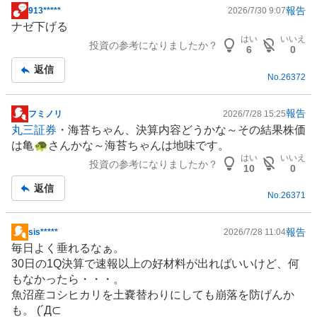
報告
913*****
2026/7/30 9:07
掲
ナゼ下げる
示
はい
いいえ
投資の参考になりましたか？
板
6
0
記
返信
No.
26372
事
報告
フミノリ
2026/7/28 15:25
掲
丸三証券
・海苔ちゃん、決算内容どうかな～その結果株価
示
は亀🐢さんかな～海苔ちゃんは地味です。
板
はい
いいえ
投資の参考になりましたか？
記
10
0
事
返信
No.
26371
報告
sis*****
2026/7/28 11:04
掲
毎日よく垂れるなぁ。
示
30日の1Q決算で速報以上の好材料が出ればいいけど、何
板
もなかったら・・・。
記
魚沼産コシヒカリを土嚢替わりにしても崩落を防げんか
事
も。 (´Д⊂