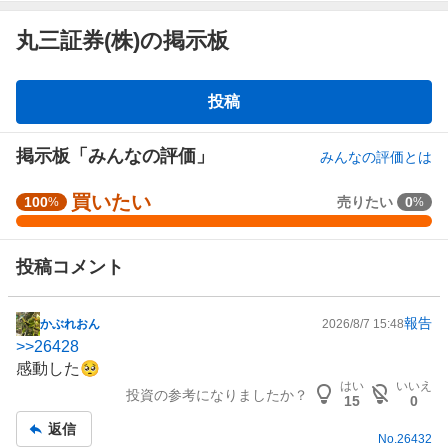
丸三証券(株)の掲示板
掲
投稿
示
板
掲示板「みんなの評価」
みんなの評価とは
買いたい
強
100
売りたい
0
%
%
く
買
投稿コメント
い
た
い
報告
かぶれおん
2026/8/7 15:48
掲
1
>>
26428
示
0
感動した🥺
板
0
はい
いいえ
投資の参考になりましたか？
記
%
15
0
事
、
返信
No.
26432
買