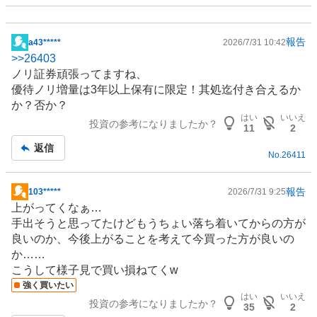
報告
a43*****
2026/7/31 10:42
掲
>>
26403
示
ノリ証券頑張ってますね、
板
優待ノリ増量は3年以上保有に限定！其処迄付き合えるか
記
か？否か？
事
はい
いいえ
投資の参考になりましたか？
11
2
返信
No.
26411
報告
103*****
2026/7/31 9:25
掲
上がってくなぁ…
示
手出そうと思ってたけどもうちょい落ち着いてからの方が
板
良いのか、今後上がることを考えて今買った方が良いの
記
か……
事
こうして様子見で買い損ねてくw
強く買いたい
はい
いいえ
投資の参考になりましたか？
35
2