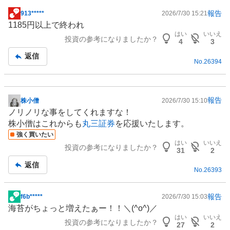
報告
913*****
2026/7/30 15:21
掲
1185円以上で終われ
示
はい
いいえ
投資の参考になりましたか？
板
4
3
記
返信
No.
26394
事
報告
株小僧
2026/7/30 15:10
掲
ノリノリな事をしてくれますな！
示
株小僧はこれからも
丸三証券
を応援いたします。
板
強く買いたい
記
はい
いいえ
投資の参考になりましたか？
事
31
2
返信
No.
26393
報告
f6b*****
2026/7/30 15:03
掲
海苔がちょっと増えたぁー！！＼(^o^)／
示
はい
いいえ
投資の参考になりましたか？
板
27
2