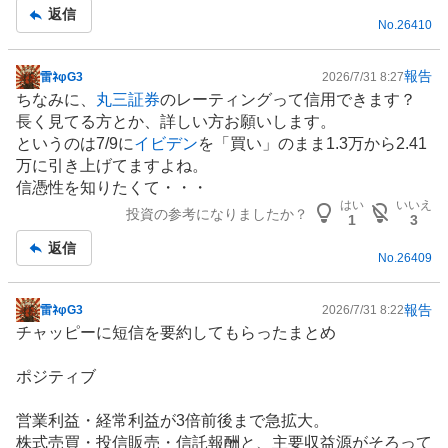
返信
No.
26410
報告
雷ﾈφG3
2026/7/31 8:27
掲
ちなみに、
丸三証券
のレーティングって信用できます？
示
長く見てる方とか、詳しい方お願いします。
板
というのは7/9に
イビデン
を「買い」のまま1.3万から2.41
記
万に引き上げてますよね。
事
信憑性を知りたくて・・・
はい
いいえ
投資の参考になりましたか？
1
3
返信
No.
26409
報告
雷ﾈφG3
2026/7/31 8:22
掲
チャッピーに短信を要約してもらったまとめ
示
板
ポジティブ
記
事
営業利益・経常利益が3倍前後まで急拡大。
株式売買・投信販売・信託報酬と、主要収益源がそろって