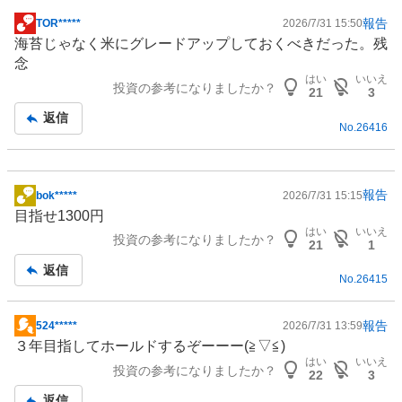
報告
TOR*****
2026/7/31 15:50
掲
海苔じゃなく米にグレードアップしておくべきだった。残
示
念
板
はい
いいえ
投資の参考になりましたか？
記
21
3
事
返信
No.
26416
報告
bok*****
2026/7/31 15:15
掲
目指せ1300円
示
はい
いいえ
投資の参考になりましたか？
板
21
1
記
返信
No.
26415
事
報告
524*****
2026/7/31 13:59
掲
３年目指してホールドするぞーーー(≧▽≦)
示
はい
いいえ
投資の参考になりましたか？
板
22
3
記
返信