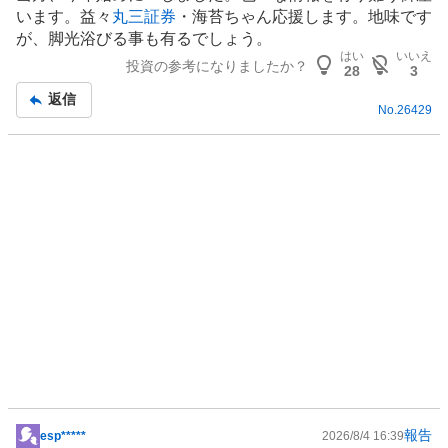
板
く
います。益々
丸三証券
・海苔ちゃん応援します。地味です
記
売
が、脚光浴びる事も有るでしょう。
事
り
はい
いいえ
投資の参考になりましたか？
28
3
た
い
返信
No.
26429
0
%
報告
esp*****
2026/8/4 16:39
掲