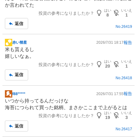
記
か言われてた
事
はい
いいえ
投資の参考になりましたか？
8
1
返信
No.
26419
報告
赤い彗星
2026/7/31 18:17
掲
米も貰えるし
示
嬉しいなぁ。
板
はい
いいえ
投資の参考になりましたか？
記
20
1
事
返信
No.
26418
報告
f88*****
2026/7/31 17:55
掲
いつから持ってるんだっけな
示
海苔につられて買った銘柄、まさかここまで上がるとは
板
はい
いいえ
投資の参考になりましたか？
記
19
3
事
返信
No.
26417