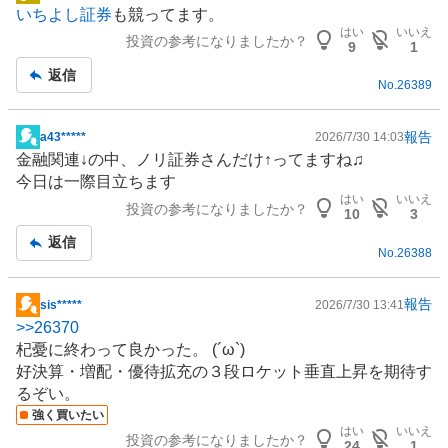
掲
いちよし証券
も競ってます。
示
はい
いいえ
投資の参考になりましたか？
板
9
1
記
返信
No.
26389
事
報告
a43*****
2026/7/30 14:03
掲
金融
関連↓の中、ノリ証券さんだけ↑ってますね♫
示
今日は一際目立ちます
板
はい
いいえ
投資の参考になりましたか？
記
10
3
事
返信
No.
26388
報告
sis*****
2026/7/30 13:41
掲
>>
26370
示
杞憂に終わって良かった。 (´ω`)
板
好決算・増配・優待拡充の３段ロケット垂直上昇を期待す
記
るぞい。
事
強く買いたい
はい
いいえ
投資の参考になりましたか？
24
1