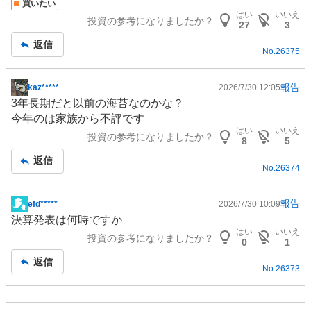
買いたい
板
はい
いいえ
投資の参考になりましたか？
記
27
3
事
返信
No.
26375
報告
kaz*****
2026/7/30 12:05
掲
3年長期だと以前の海苔なのかな？
示
今年のは家族から不評です
板
はい
いいえ
投資の参考になりましたか？
記
8
5
事
返信
No.
26374
報告
efd*****
2026/7/30 10:09
掲
決算発表は何時ですか
示
はい
いいえ
投資の参考になりましたか？
板
0
1
記
返信
No.
26373
事