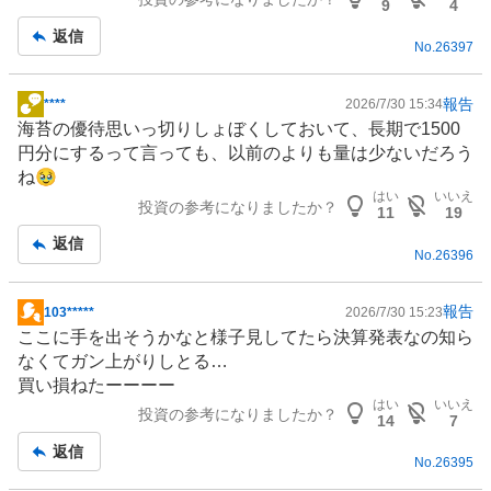
板
9
4
記
返信
No.
26397
事
報告
****
2026/7/30 15:34
掲
海苔の優待思いっ切りしょぼくしておいて、長期で1500
示
円分にするって言っても、以前のよりも量は少ないだろう
板
ね🥹
記
はい
いいえ
投資の参考になりましたか？
事
11
19
返信
No.
26396
報告
103*****
2026/7/30 15:23
掲
ここに手を出そうかなと様子見してたら決算発表なの知ら
示
なくてガン上がりしとる…
板
買い損ねたーーーー
記
はい
いいえ
投資の参考になりましたか？
事
14
7
返信
No.
26395