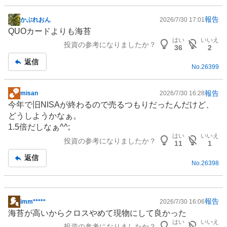
報告
かぶれおん
2026/7/30 17:01
掲
QUOカードよりも海苔
示
はい
いいえ
投資の参考になりましたか？
板
36
2
記
返信
No.
26399
事
報告
misan
2026/7/30 16:28
掲
今年で旧
NISA
が終わるので売るつもりだったんだけど、
示
どうしようかなぁ。
板
1.5倍だしなぁ^^;
記
はい
いいえ
投資の参考になりましたか？
事
11
1
返信
No.
26398
報告
imm*****
2026/7/30 16:06
掲
海苔が高いからクロスやめて現物にして良かった
示
はい
いいえ
投資の参考になりましたか？