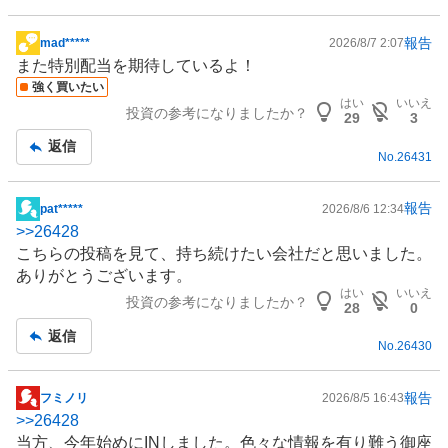
い
た
報告
mad*****
2026/8/7 2:07
掲
い
また特別配当を期待しているよ！
示
0
強く買いたい
板
はい
いいえ
%
投資の参考になりましたか？
記
29
3
、
事
返信
様
No.
26431
子
見
報告
pat*****
2026/8/6 12:34
0
掲
>>
26428
%
示
こちらの投稿を見て、持ち続けたい会社だと思いました。
、
板
ありがとうございます。
売
記
はい
いいえ
投資の参考になりましたか？
り
事
28
0
た
返信
No.
26430
い
0
%
報告
フミノリ
2026/8/5 16:43
掲
、
>>
26428
示
強
当方、今年始めにINしました。色々な情報を有り難う御座