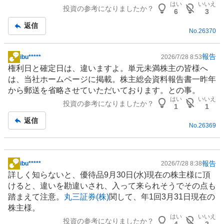
はい
いいえ
投資の参考になりましたか？
6
3
返信
No.
26370
報告
ibu*****
2026/7/28 8:53
掲
権利日と確定日は、違いますよ。単元未満株主の皆様へ
示
は、当社ホームページに掲載。株主総会資料報告書一昨年
板
から郵送を省略させていただいております。との事。
記
はい
いいえ
投資の参考になりましたか？
事
1
1
返信
No.
26369
報告
ibu*****
2026/7/28 8:38
掲
詳しく知らないと、優待品9月30日(水)現在の株主様に頂
示
けると、違いを勘違いされ、入って来られそうでその点も
板
踏まえて注意。
丸三証券(株)
関して、年1回3月31日現在の
記
株主様。
事
はい
いいえ
投資の参考になりましたか？