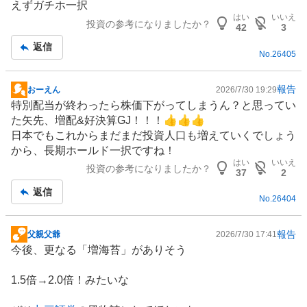
えずガチホ一択
板
はい
いいえ
投資の参考になりましたか？
記
42
3
事
返信
No.
26405
報告
おーえん
2026/7/30 19:29
掲
特別配当が終わったら株価下がってしまうん？と思ってい
示
た矢先、増配&好決算GJ！！！👍👍👍
板
日本でもこれからまだまだ投資人口も増えていくでしょう
記
から、長期ホールド一択ですね！
事
はい
いいえ
投資の参考になりましたか？
37
2
返信
No.
26404
報告
父親父爺
2026/7/30 17:41
掲
今後、更なる「増海苔」がありそう
示
板
1.5倍→2.0倍！みたいな
記
事