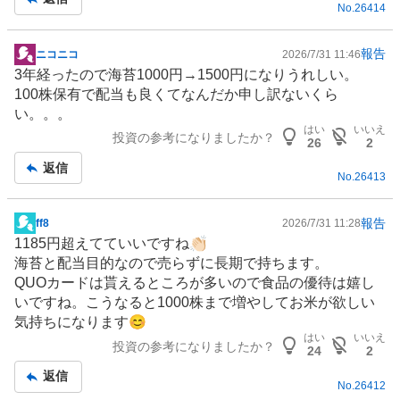
No.
26414
事
報告
ニコニコ
2026/7/31 11:46
掲
3年経ったので海苔1000円→1500円になりうれしい。
示
100株保有で配当も良くてなんだか申し訳ないくら
板
い。。。
記
はい
いいえ
投資の参考になりましたか？
事
26
2
返信
No.
26413
報告
ff8
2026/7/31 11:28
掲
1185円超えてていいですね👏🏻
示
海苔と配当目的なので売らずに長期で持ちます。
板
QUOカードは貰えるところが多いので
食品
の優待は嬉し
記
いですね。こうなると1000株まで増やしてお米が欲しい
事
気持ちになります😊
はい
いいえ
投資の参考になりましたか？
24
2
返信
No.
26412