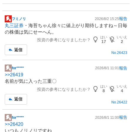
報告
フミノリ
2026/8/2 15:25
掲
丸三証券
・海苔ちゃん徐々に値上がり期待しますね～日毎
示
の株価は気にせーへん。
板
はい
いいえ
投資の参考になりましたか？
記
17
2
事
返信
No.
26423
報告
for*****
2026/8/1 11:01
掲
>>
26419
示
名前が気に入った三重〇
板
はい
いいえ
投資の参考になりましたか？
記
8
4
事
返信
No.
26422
報告
for*****
2026/8/1 11:00
掲
>>
26420
示
いつもノリノリですね