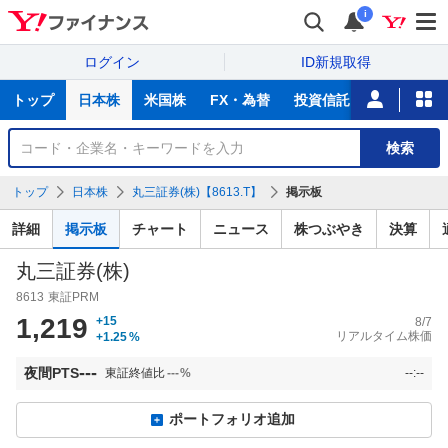
i
ログイン
ID新規取得
主
トップ
日本株
米国株
FX・為替
投資信託
ニュース
な
サ
銘
検索
ー
柄
ビ
を
トップ
日本株
丸三証券(株)【8613.T】
掲示板
ス
検
索
詳細
掲示板
チャート
ニュース
株つぶやき
決算
丸三証券(株)
8613
東証PRM
1,219
+15
8/7
リアルタイム株価
+1.25
%
---
夜間PTS
東証終値比
---
%
--:--
ポートフォリオ追加