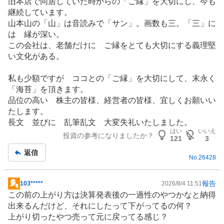
旧本店で同居していた時からの「ご縁」を大切にし、今も
継続しています。
山本山の「山」は音読みで「サン」。画数も三。「三」に
は 縁が深い。
この会社は、老舗だけに ご縁をとても大切にする義理堅
い文化がある。
私も少額ですが ココとの「ご縁」を大切にして、末永く
「海苔」を頂きます。
品位の高い 株主の皆様、経営者の皆様、宜しくお願いい
たします。
長文 並びに 乱筆乱文 大変失礼いたしました。
はい
いいえ
投資の参考になりましたか？
121
3
返信
No.
26428
報告
103*****
2026/8/4 11:51
掲
この前の上がり方は決算発表後の一過性のやつかなと納得
示
出来るんだけど、それにしたって下がってるの何？
板
上がり切ったやつ売って元に戻ってる感じ？
記