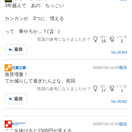
掲
3年越えで あの ちっこい
示
板
カンカンが 3つに 増える
記
事
って 事やろか…？(´Д｀)
はい
いいえ
投資の参考になりましたか？
16
2
返信
No.
26383
報告
父親父爺
2026/7/30 12:55
掲
海苔増量！
示
てか減らして過ぎたんよな、前回
板
はい
いいえ
投資の参考になりましたか？
記
17
1
事
返信
No.
26382
報告
913*****
2026/7/30 12:50
掲
ここを抜けると1500円が見える