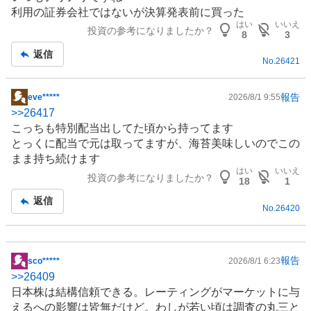
板
利用の証券会社ではないが決算発表前に買った
記
はい
いいえ
投資の参考になりましたか？
事
8
3
返信
No.
26421
報告
eve*****
2026/8/1 9:55
掲
>>
26417
示
こっちも特別配当出してた頃から持ってます
板
とっくに配当で元は取ってますが、海苔美味しいのでこの
記
まま持ち続けます
事
はい
いいえ
投資の参考になりましたか？
18
1
返信
No.
26420
報告
sco*****
2026/8/1 6:23
掲
>>
26409
示
日本株は結構信頼できる。レーティングがマーケットに与
板
えるへの影響は皆無だけど。わしが若い頃は調査の丸三と