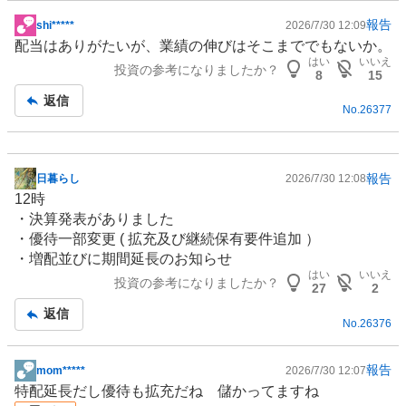
報告
shi*****
2026/7/30 12:09
掲
配当はありがたいが、業績の伸びはそこまででもないか。
示
はい
いいえ
投資の参考になりましたか？
板
8
15
記
返信
No.
26377
事
報告
日暮らし
2026/7/30 12:08
掲
12時
示
・決算発表がありました
板
・優待一部変更 ( 拡充及び継続保有要件追加 ）
記
・増配並びに期間延長のお知らせ
事
はい
いいえ
投資の参考になりましたか？
27
2
返信
No.
26376
報告
mom*****
2026/7/30 12:07
掲
特配延長だし優待も拡充だね 儲かってますね
示