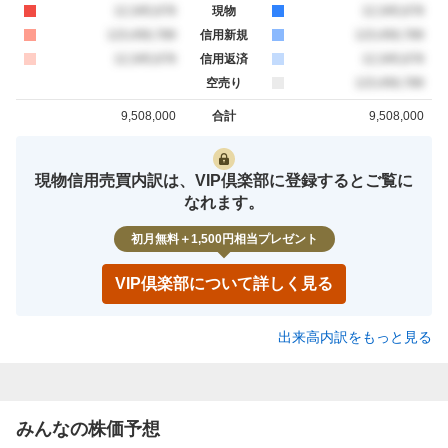
買約定
12,345,678
現物
売約定
12,345,678
買約定
123,456,789
信用新規
売約定
123,456,789
買約定
12,345,678
信用返済
売約定
12,345,678
空売り
売約定
123,456,789
9,508,000
合計
9,508,000
買約定
売約定
現物信用売買内訳は、VIP倶楽部に登録するとご覧に
なれます。
初月無料＋1,500円相当プレゼント
VIP倶楽部について詳しく見る
出来高内訳をもっと見る
みんなの株価予想