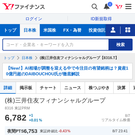
i
ログイン
ID新規取得
主
トップ
日本株
米国株
FX・為替
投資信託
ニュース
な
サ
銘
検索
ー
柄
ビ
を
トップ
日本株
(株)三井住友フィナンシャルグループ【8316.T】
ス
検
お
索
【New!】AI相場が調整を迎える中で今注目の有望銘柄は？資産1
知
0億円超のDAIBOUCHOU氏が徹底解説
ら
せ
詳細
掲示板
チャート
ニュース
株つぶやき
決算
(株)三井住友フィナンシャルグループ
8316
東証PRM
6,782
+1
8/7
リアルタイム株価
+0.01
%
6,753
夜間PTS
東証終値比
-0.43
%
8/7 23:41