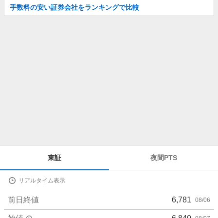
お
手数料の安い証券会社をランキングで比較
知
ら
せ
株
東証
夜間PTS
価
詳
リアルタイム表示
細
値
前日終値
6,781
08/06