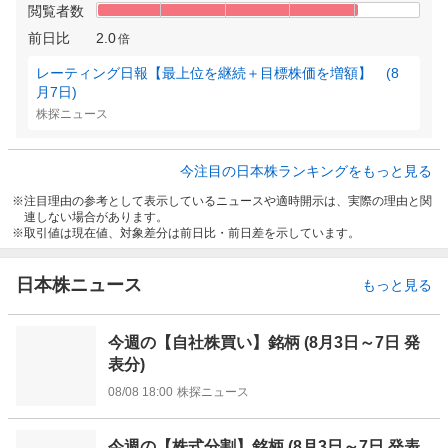
閲覧者数
前日比
2.0
倍
レーティング日報【最上位を継続＋目標株価を増額】 (8
月7日)
株探ニュース
今注目の日本株ランキングをもっと見る
注目理由の参考として表示しているニュースや適時開示は、実際の理由と関
連しない場合があります。
取引値は現在値、対象差分は前日比・前日差を示しています。
日本株ニュース
もっと見る
今週の【自社株買い】銘柄 (8月3日～7日 発
表分)
08/08 18:00
株探ニュース
今週の【株式分割】銘柄 (8月3日～7日 発表