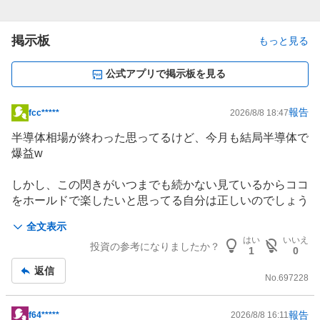
掲示板
もっと見る
公式アプリで掲示板を見る
報告
fcc*****
2026/8/8 18:47
掲
示
半導体相場が終わった思ってるけど、今月も結局
半導体
で
板
爆益w
記
事
しかし、この閃きがいつまでも続かない見ているからココ
をホールドで楽したいと思ってる自分は正しいのでしょう
か？☺️
全文表示
はい
いいえ
投資の参考になりましたか？
1
0
返信
No.
697228
報告
f64*****
2026/8/8 16:11