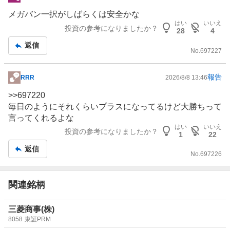
掲
示
メガバン一択がしばらくは安全かな
板
はい
いいえ
投資の参考になりましたか？
28
4
記
返信
事
No.
697227
報告
RRR
2026/8/8 13:46
掲
示
>>
697220
板
毎日のようにそれくらいプラスになってるけど大勝ちって
記
言ってくれるよな
事
はい
いいえ
投資の参考になりましたか？
1
22
返信
No.
697226
関連銘柄
三菱商事(株)
8058
東証PRM