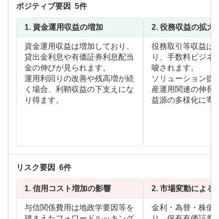
ポジティブ要因
5
件
1.
資金運用収益の増加
2.
役務収益の拡大
資金運用収益は増加しており、
役務取引等収益は
貸出金利息や有価証券利息配当
り、手数料ビジネ
金の伸びが見られます。
唆されます。
運用利回りの改善や残高増が続
ソリューション提
く場合、利鞘収益の下支えにな
産運用関連の伸長
り得ます。
益源の多様化に寄
リスク要因
6
件
1.
信用コスト増加の影響
2.
市場変動による
与信関係費用は地政学要因等を
金利・為替・株価
踏まえたフォワードルッキング
り、保有有価証券