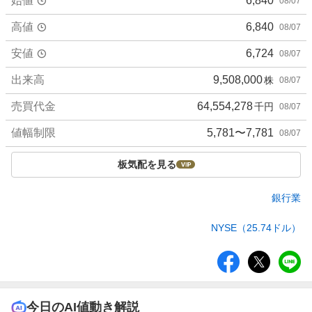
始値
6,840
08/07
高値
6,840
08/07
安値
6,724
08/07
出来高
9,508,000
株
08/07
売買代金
64,554,278
千円
08/07
値幅制限
5,781〜7,781
08/07
板気配を見る
銀行業
NYSE（25.74ドル）
シ
ェ
ア
今日のAI値動き解説