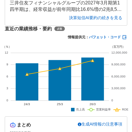
三井住友フィナンシャルグループの2027年3月期第1
四半期は、経常収益が前年同期比16.6%増の2兆8,504
億円、経常利益が43.4%増の6,931億円、最終利益が3
決算短信AI要約の続きを見る
3.0%増の5,014億円と大幅な増収増益を達成しまし
直近の業績推移・要約
た。通期純利益予想は1兆7,000億円（前期比7.4%
増）が維持されています。
情報提供元：
バフェット・コード
生成AI情報の注意事項
まとめ