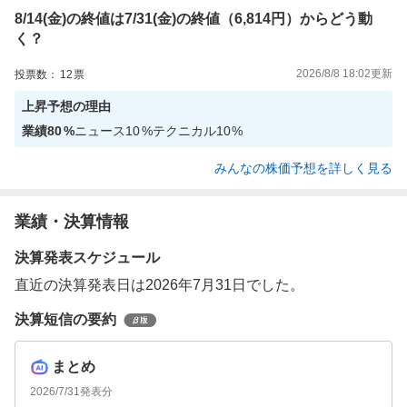
8/14(金)の終値は7/31(金)の終値（6,814円）からどう動
く？
2026/8/8 18:02
更新
投票数：
12
票
上昇
予想の理由
業績
80
%
ニュース
10
%
テクニカル
10
%
みんなの株価予想を詳しく見る
業績・決算情報
決算発表スケジュール
直近の決算発表日は2026年7月31日でした。
決算短信の要約
まとめ
2026/7/31
発表分