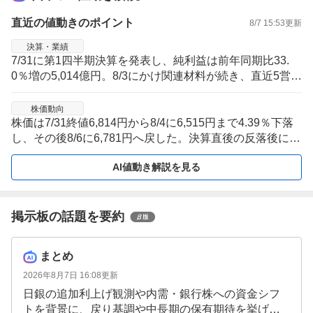
直近の値動きのポイント
8/7 15:53
更新
決算・業績
7/31に第1四半期決算を発表し、純利益は前年同期比33.
0％増の5,014億円。8/3にかけ関連材料が続き、直近5営業
日は決算受け止め後の振れを伴う局面。
株価動向
株価は7/31終値6,814円から8/4に6,515円まで4.39％下落
し、その後8/6に6,781円へ戻した。決算直後の反落後に持
ち直す形で、足元は値幅の大きい推移。
AI値動き解説を見る
掲示板の話題を要約
まとめ
2026年8月7日 16:08
更新
日銀の追加利上げ観測や内需・銀行株への資金シフ
トを背景に、戻り基調や中長期の保有期待を挙げる