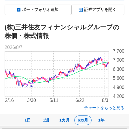
ポートフォリオ追加
証券アプリを開く
(株)三井住友フィナンシャルグループの
株価・株式情報
2026/8/7
株
7,700
価
7,000
チ
ャ
6,300
ー
5,600
ト
4,900
4,200
2/16
3/30
5/11
6/22
8/3
チャートをもっと見る
1日
1週
1カ月
6カ月
1年