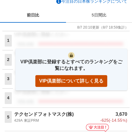
今注目の日本株ランキングについて
前日比
5日間比
8/7 20:10
更新
（
8/7 18:59
集計）
VIP倶楽部に登録ください
1
閲覧者数
VIP倶楽部に登録ください
2
VIP倶楽部に登録するとすべてのランキングをご
閲覧者数
覧になれます。
VIP倶楽部に登録ください
3
VIP倶楽部について詳しく見る
閲覧者数
VIP倶楽部に登録ください
4
閲覧者数
テクセンドフォトマスク(株)
3,670
5
-625
(
-14.55
)
429A
東証PRM
%