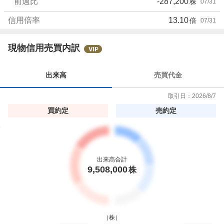
前週比
-287,200
株
07/31
信用倍率
13.10
倍
07/31
現物信用売買内訳
出来高
売買代金
取引日：
2026/8/7
買約定
売約定
出来高合計
9,508,000
株
（
株
）