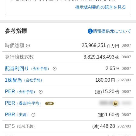
意見が目立っているようです。
掲示板AI要約の続きを見る
参考指標
情報提供元について
時価総額
25,969,251
百万円
08/07
発行済株式数
3,829,143,493
株
08/07
配当利回り
2.65
%
（会社予想）
08/07
1株配当
180.00
円
（会社予想）
2027/03
PER
15.20
(連)
倍
（会社予想）
08/07
PER
000.00
倍
（過去3年平均）
00/00
PBR
1.60
(連)
倍
（実績）
08/07
EPS
446.28
(連)
（会社予想）
2027/03