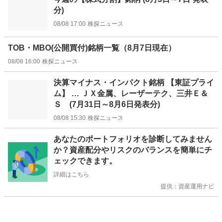
分)
08/08 17:00
株探ニュース
TOB・MBO(公開買付)銘柄一覧（8月7日現在）
08/08 16:00
株探ニュース
決算マイナス・インパクト銘柄 【東証プライ
ム】 … ＪＸ金属、レーザーテク、三井Ｅ＆
Ｓ (7月31日～8月6日発表分)
08/08 15:30
株探ニュース
お
あなたのポートフォリオを診断してみません
知
か？資産配分やリスクのバランスを簡単にチ
ら
ェックできます。
せ
詳細はこちら
提供：資産運用ナビ