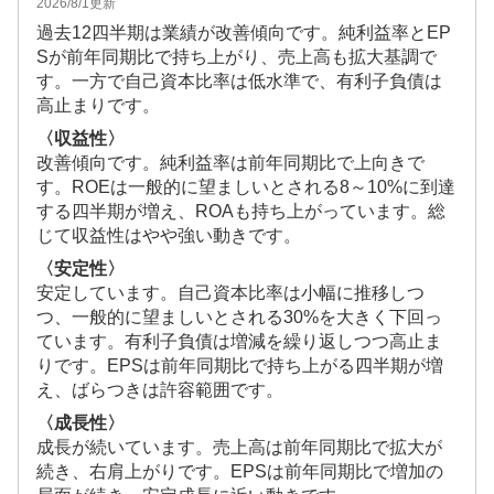
2026/8/1
更新
過去12四半期は業績が改善傾向です。純利益率とEP
Sが前年同期比で持ち上がり、売上高も拡大基調で
す。一方で自己資本比率は低水準で、有利子負債は
高止まりです。
〈収益性〉
改善傾向です。純利益率は前年同期比で上向きで
す。ROEは一般的に望ましいとされる8～10%に到達
する四半期が増え、ROAも持ち上がっています。総
じて収益性はやや強い動きです。
〈安定性〉
安定しています。自己資本比率は小幅に推移しつ
つ、一般的に望ましいとされる30%を大きく下回っ
ています。有利子負債は増減を繰り返しつつ高止ま
りです。EPSは前年同期比で持ち上がる四半期が増
え、ばらつきは許容範囲です。
〈成長性〉
成長が続いています。売上高は前年同期比で拡大が
続き、右肩上がりです。EPSは前年同期比で増加の