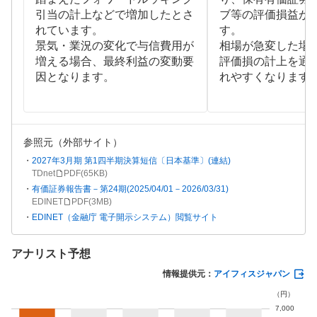
引当の計上などで増加したとさ
ブ等の評価損益が
れています。
す。
景気・業況の変化で与信費用が
相場が急変した場
増える場合、最終利益の変動要
評価損の計上を通
因となります。
れやすくなります
参照元（外部サイト）
2027年3月期 第1四半期決算短信〔日本基準〕(連結)
TDnet
PDF(
65KB
)
有価証券報告書－第24期(2025/04/01－2026/03/31)
EDINET
PDF(
3MB
)
EDINET（金融庁 電子開示システム）閲覧サイト
アナリスト予想
情報提供元：
アイフィスジャパン