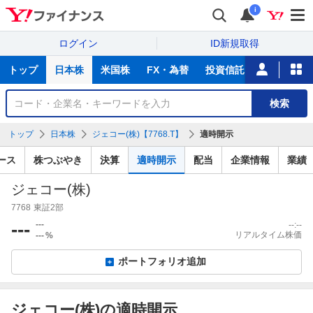
i
ログイン
ID新規取得
主
トップ
日本株
米国株
FX・為替
投資信託
ニュース
な
サ
銘
検索
ー
柄
ビ
を
トップ
日本株
ジェコー(株)【7768.T】
適時開示
ス
検
索
ース
株つぶやき
決算
適時開示
配当
企業情報
業績
ジェコー(株)
7768
東証2部
---
---
--:--
リアルタイム株価
---
%
ポートフォリオ追加
ジェコー(株)の適時開示