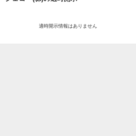
適
時
開
適時開示情報はありません
示
情
報
一
覧