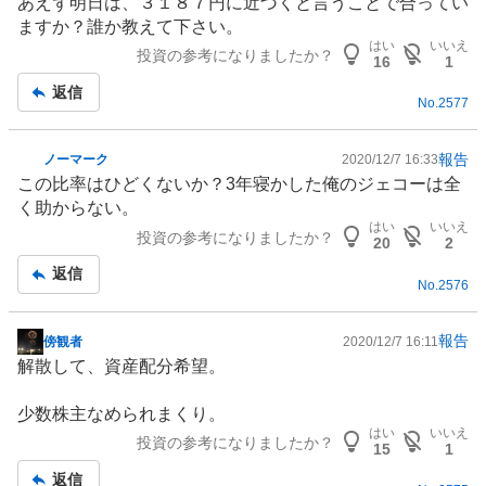
あえず明日は、３１８７円に近づくと言うことで合ってい
ますか？誰か教えて下さい。
はい
いいえ
投資の参考になりましたか？
16
1
返信
No.
2577
報告
ノーマーク
2020/12/7 16:33
掲
この比率はひどくないか？3年寝かした俺のジェコーは全
示
く助からない。
板
はい
いいえ
投資の参考になりましたか？
記
20
2
事
返信
No.
2576
報告
傍観者
2020/12/7 16:11
掲
解散して、資産配分希望。
示
板
少数株主なめられまくり。
記
はい
いいえ
投資の参考になりましたか？
事
15
1
返信