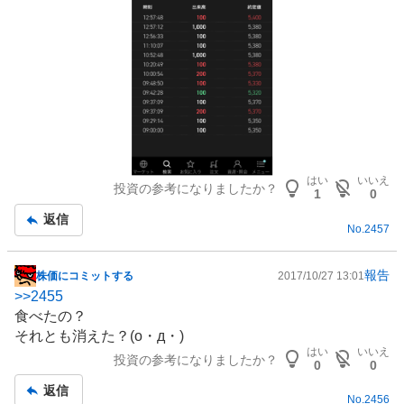
はい
いいえ
投資の参考になりましたか？
1
0
返信
No.
2457
報告
株価にコミットする
2017/10/27 13:01
掲
>>
2455
示
食べたの？
板
それとも消えた？(o・д・)
記
はい
いいえ
投資の参考になりましたか？
事
0
0
返信
No.
2456