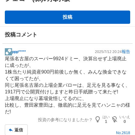
掲
投稿
示
板
投稿コメント
報告
ppp*****
2025/7/12 20:24
掲
尾張名古屋のスーパー9924ドミー、決算出せず上場廃止
示
に成ったが、
板
1株当たり純資産900円前後しか無く、みんな換金できな
記
くて困ってたが、
事
同じ尾張名古屋の上場企業バローは、足元を見る事なく、
1917円で公開買付けしますと昨日手紙贈って来たぞ!
上場廃止になり墓場覚悟してるのに、
比較し、豊田家豊田は、徹底的に足元を見てハンニャの様
だ!
はい
いいえ
投資の参考になりましたか？
1
0
返信
No.
2618