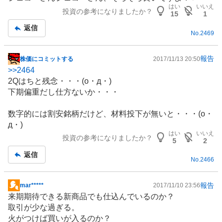
示
はい
いいえ
投資の参考になりましたか？
板
15
1
記
返信
No.
2469
事
報告
株価にコミットする
2017/11/13 20:50
掲
>>
2464
示
2Qはちと残念・・・(o・д・)
板
下期偏重だし仕方ないか・・・
記
事
数字的には割安銘柄だけど、材料投下が無いと・・・(o・
д・)
はい
いいえ
投資の参考になりましたか？
5
2
返信
No.
2466
報告
mar*****
2017/11/10 23:56
掲
来期期待できる新商品でも仕込んでいるのか？
示
取引が少な過ぎる。
板
火がつけば買いが入るのか？