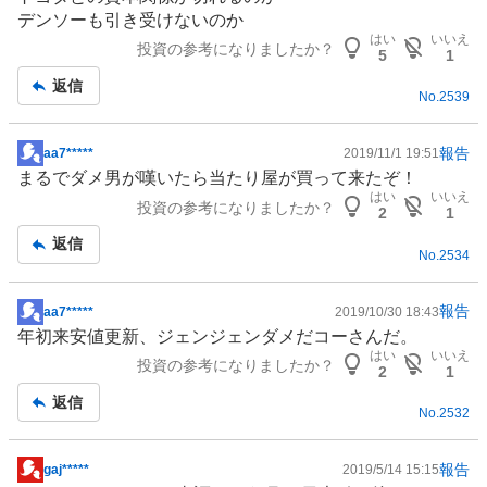
示
デンソーも引き受けないのか
板
はい
いいえ
投資の参考になりましたか？
記
5
1
事
返信
No.
2539
報告
aa7*****
2019/11/1 19:51
掲
まるでダメ男が嘆いたら当たり屋が買って来たぞ！
示
はい
いいえ
投資の参考になりましたか？
板
2
1
記
返信
No.
2534
事
報告
aa7*****
2019/10/30 18:43
掲
年初来安値更新、ジェンジェンダメだコーさんだ。
示
はい
いいえ
投資の参考になりましたか？
板
2
1
記
返信
No.
2532
事
報告
gaj*****
2019/5/14 15:15
掲