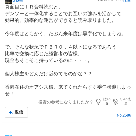
傍観者
2020/12/8 7:58
掲
真面目にＩＲ資料読むと、
示
デンソーと一体化することでお互いの強みを活かして
板
効果的、効率的な運営ができると読み取りました。
記
事
今年度はともかく、たぶん来年度は黒字化でしょうね。
で、そんな状況でＰＢＲ０．４以下になるであろう
比率で交換に応じた経営者の皆様。
現金もそこそこ持っているのに・・・。
個人株主をどんだけ舐めてるのかな？？
香港在住のオアシス様、来てくれたらすぐ委任状渡しまっ
せ！
はい
いいえ
投資の参考になりましたか？
5
2
返信
No.
2586