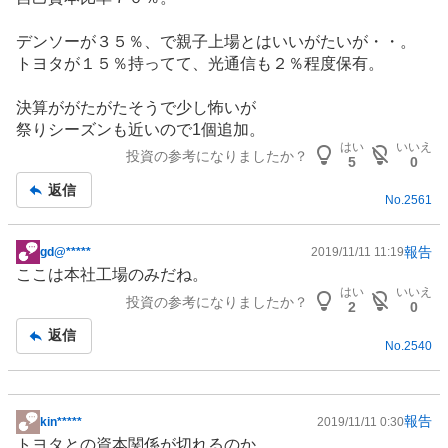
板
記
デンソーが３５％、で親子上場とはいいがたいが・・。
事
トヨタが１５％持ってて、光通信も２％程度保有。
決算ががたがたそうで少し怖いが
祭りシーズンも近いので1個追加。
はい
いいえ
投資の参考になりましたか？
5
0
返信
No.
2561
報告
gd@*****
2019/11/11 11:19
掲
ここは本社工場のみだね。
示
はい
いいえ
投資の参考になりましたか？
板
2
0
記
返信
No.
2540
事
報告
kin*****
2019/11/11 0:30
掲
トヨタとの資本関係が切れるのか