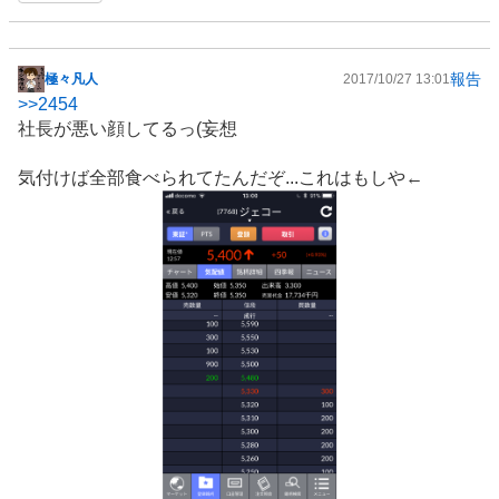
報告
極々凡人
2017/10/27 13:01
掲
>>
2454
示
社長が悪い顔してるっ(妄想
板
記
気付けば全部食べられてたんだぞ...これはもしや←
事