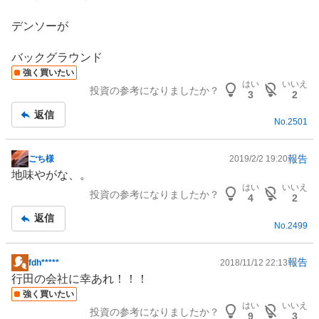
示
板
デンソーが
記
事
バックグラウンド
強く買いたい
はい
いいえ
投資の参考になりましたか？
3
2
返信
No.
2501
報告
ごち様
2019/2/2 19:20
掲
地味やがな、。
示
はい
いいえ
投資の参考になりましたか？
板
4
2
記
返信
No.
2499
事
報告
fdh*****
2018/11/12 22:13
掲
行田の会社に幸あれ！！！
示
強く買いたい
板
はい
いいえ
投資の参考になりましたか？
記
9
3