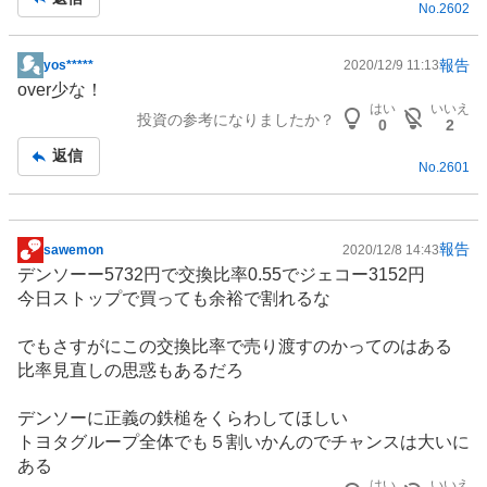
No.
2602
報告
yos*****
2020/12/9 11:13
掲
over少な！
示
はい
いいえ
投資の参考になりましたか？
板
0
2
記
返信
No.
2601
事
報告
sawemon
2020/12/8 14:43
掲
デンソーー5732円で交換比率0.55でジェコー3152円
示
今日ストップで買っても余裕で割れるな
板
記
でもさすがにこの交換比率で売り渡すのかってのはある
事
比率見直しの思惑もあるだろ
デンソーに正義の鉄槌をくらわしてほしい
トヨタグループ全体でも５割いかんのでチャンスは大いに
ある
はい
いいえ