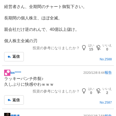
板
経営者さん、全期間のチャート御覧下さい。
記
事
長期間の個人株主、ほぼ全滅。
親会社だけ逆のれんで、40億以上儲け。
個人株主全滅の刃
はい
いいえ
投資の参考になりましたか？
15
0
返信
No.
2588
報告
los*****
2020/12/8 8:44
掲
ラッキーパンチ炸裂♪
示
久しぶりに快感やわｗｗｗ
板
はい
いいえ
投資の参考になりましたか？
記
0
2
事
返信
No.
2587
報告