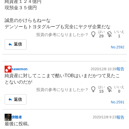
純資産１２４億円
現預金３５億円
誠意のかけらもねーな
デンソーもトヨタグループも完全にヤクザ企業だな
はい
いいえ
投資の参考になりましたか？
29
1
返信
No.
2592
報告
sawemon
2020/12/8 10:39
掲
純資産に対してここまで酷いTOBはいまだかつて見たこ
示
とないのだが
板
はい
いいえ
投資の参考になりましたか？
記
15
0
事
返信
No.
2591
報告
傍観者
2020/12/8 9:23
掲
最後に投稿。
示