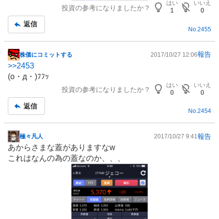
はい
いいえ
投資の参考になりましたか？
1
0
返信
No.
2455
報告
株価にコミットする
2017/10/27 12:06
掲
>>
2453
示
(o・д・)ﾌﾌｯ
板
はい
いいえ
投資の参考になりましたか？
記
0
0
事
返信
No.
2454
報告
極々凡人
2017/10/27 9:41
掲
あからさまな蓋がありますなw
示
これはなんの為の蓋なのか、、、
板
記
事