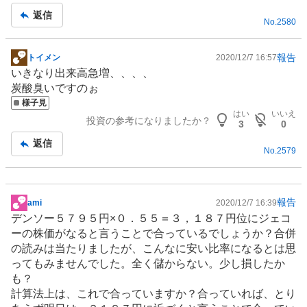
事
返信
No.
2580
報告
トイメン
2020/12/7 16:57
掲
いきなり出来高急増、、、、
示
炭酸臭いですのぉ
板
様子見
記
はい
いいえ
投資の参考になりましたか？
事
3
0
返信
No.
2579
報告
ami
2020/12/7 16:39
掲
デンソー５７９５円×０．５５＝３，１８７円位にジェコ
示
ーの株価がなると言うことで合っているでしょうか？合併
板
の読みは当たりましたが、こんなに安い比率になるとは思
記
ってもみませんでした。全く儲からない。少し損したか
事
も？
計算法上は、これで合っていますか？合っていれば、とり