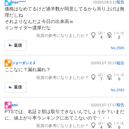
報告
mas*****
2020/12/8 0:11
掲
価格はなめてるけど過半数が同意してるから吊り上げは無
示
理だしね
板
それよりなんだよ今日の出来高ｗ
記
インサイダー濃厚だな
事
はい
いいえ
投資の参考になりましたか？
4
2
返信
No.
2585
報告
ジョーダン２３
2020/12/7 20:13
掲
ここなに？漏れ漏れ？
示
はい
いいえ
投資の参考になりましたか？
板
7
0
記
返信
No.
2582
事
報告
ami
2020/12/7 17:17
掲
PTSでは、名証２部は取引できないんでしょうか？いまだ
示
に、値上がり率ランキングに出てこないので・・・
板
はい
いいえ
投資の参考になりましたか？
記
4
0