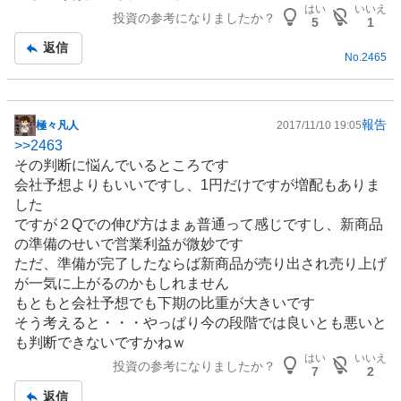
記
はい
いいえ
投資の参考になりましたか？
事
5
1
返信
No.
2465
報告
極々凡人
2017/11/10 19:05
掲
>>
2463
示
その判断に悩んでいるところです
板
会社予想よりもいいですし、1円だけですが増配もありま
記
した
事
ですが２Qでの伸び方はまぁ普通って感じですし、新商品
の準備のせいで営業利益が微妙です
ただ、準備が完了したならば新商品が売り出され売り上げ
が一気に上がるのかもしれません
もともと会社予想でも下期の比重が大きいです
そう考えると・・・やっぱり今の段階では良いとも悪いと
も判断できないですかねｗ
はい
いいえ
投資の参考になりましたか？
7
2
返信