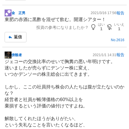
報告
金 正男
2021/3/16 17:56
掲
東肥の赤酒に黒酢を混ぜて飲む。開運シアター！
示
はい
いいえ
投資の参考になりましたか？
板
1
1
記
返信
No.
2616
事
報告
傍観者
2021/1/1 14:31
掲
ジェコーの交換比率のせいで胸糞の悪い年明けです。
示
迷いましたが売らずにデンソー株に変え、
板
いつかデンソーの株主総会に出てきます。
記
事
しかし、ここの社員持ち株会の人たちは腹が立たないのか
な？
経営者と社員が帳簿価格の60%以上を
棄損するという評価の値付けですよね。
解散してくれたほうがありがたい、
という失礼なことを言いたくなるほど、