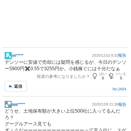
報告
ott*****
2020/12/10 8:33
掲
デンソーに安値で売却には疑問を感じるが、今日のデンソ
示
ー5900円✖️0.55で3255円か。小銭稼ぐには十分だなぁ
板
はい
いいえ
投資の参考になりましたか？
記
0
5
事
返信
No.
2604
報告
ppp*****
2020/12/9 21:38
掲
どうせ、土地保有額が大きい上位500社に入ってるんだ
示
ろ？
板
グーグルアース見ても
記
ぎょうだーーーーーーーーーーーーーって言う位に、スゲ