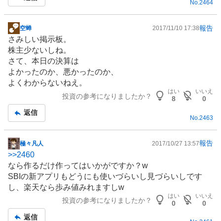
No.
2464
報告
空蝉
2017/11/10 17:38
掲
さみしい掲示板。
示
株主少ないしね。
板
さて、本日の決算は
記
よかったのか、悪かったのか、
事
よくわからないねえ。
はい
いいえ
投資の参考になりましたか？
8
0
返信
No.
2463
報告
極々凡人
2017/10/27 13:57
掲
>>
2460
示
なら作るだけ作ってはいかがですか？w
板
SBIの新アプリもどうにも使いづらいし見づらいしです
記
し、楽天なら歩み値みれますしw
事
はい
いいえ
投資の参考になりましたか？
0
0
返信