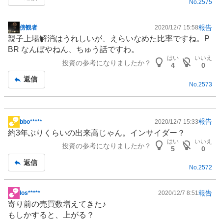
No.
2575
報告
傍観者
2020/12/7 15:58
掲
親子上場解消はうれしいが、えらいなめた比率ですね。P
示
BR なんぼやねん、ちゅう話ですわ。
板
はい
いいえ
投資の参考になりましたか？
記
4
0
事
返信
No.
2573
報告
bbo*****
2020/12/7 15:33
掲
約3年ぶりくらいの出来高じゃん。インサイダー？
示
はい
いいえ
投資の参考になりましたか？
板
5
0
記
返信
No.
2572
事
報告
los*****
2020/12/7 8:51
掲
寄り前の売買数増えてきた♪
示
もしかすると、上がる？
板