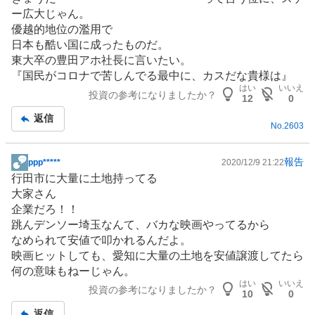
事
ー広大じゃん。
優越的地位の濫用で
日本も酷い国に成ったものだ。
東大卒の豊田アホ社長に言いたい。
『国民がコロナで苦しんでる最中に、カスだな貴様は』
はい
いいえ
投資の参考になりましたか？
12
0
返信
No.
2603
報告
ppp*****
2020/12/9 21:22
掲
行田市に大量に土地持ってる
示
大家さん
板
企業だろ！！
記
跳んデンソー埼玉なんて、バカな映画やってるから
事
なめられて安値で叩かれるんだよ。
映画ヒットしても、愛知に大量の土地を安値譲渡してたら
何の意味もねーじゃん。
はい
いいえ
投資の参考になりましたか？
10
0
返信