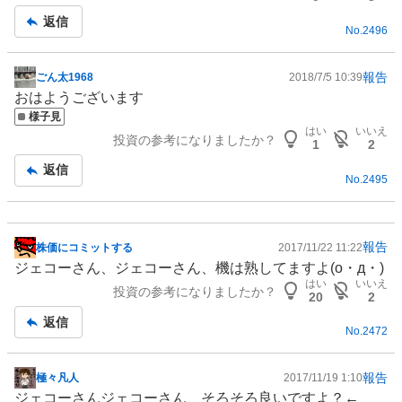
事
返信
No.
2496
報告
ごん太1968
2018/7/5 10:39
掲
おはようございます
示
様子見
板
はい
いいえ
投資の参考になりましたか？
記
1
2
事
返信
No.
2495
報告
株価にコミットする
2017/11/22 11:22
掲
ジェコーさん、ジェコーさん、機は熟してますよ(o・д・)
示
はい
いいえ
投資の参考になりましたか？
板
20
2
記
返信
No.
2472
事
報告
極々凡人
2017/11/19 1:10
掲
ジェコーさんジェコーさん、そろそろ良いですよ？←