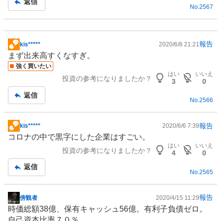
返信
No.
2567
報告
kis*****
2020/6/8 21:21
掲
まず出来高すくなすぎ。
示
強く買いたい
板
はい
いいえ
投資の参考になりましたか？
記
3
0
事
返信
No.
2566
報告
kis*****
2020/6/6 7:39
掲
コロナの中で黒字にした企業はすごい。
示
はい
いいえ
投資の参考になりましたか？
板
4
0
記
返信
No.
2565
事
報告
傍観者
2020/4/15 11:29
掲
時価総額38億、保有キャッシュ56億。有利子負債ゼロ。
示
自己資本比率７０％。