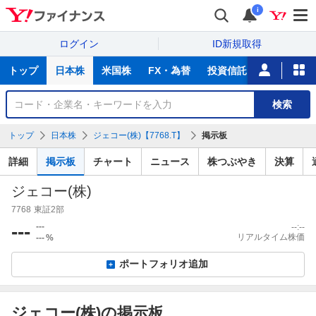
i
ログイン
ID新規取得
主
トップ
日本株
米国株
FX・為替
投資信託
ニュース
な
サ
銘
検索
ー
柄
ビ
を
トップ
日本株
ジェコー(株)【7768.T】
掲示板
ス
検
索
詳細
掲示板
チャート
ニュース
株つぶやき
決算
ジェコー(株)
7768
東証2部
---
---
--:--
リアルタイム株価
---
%
ポートフォリオ追加
ジェコー(株)の掲示板