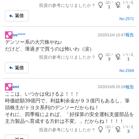
はい
いいえ
投資の参考になりましたか？
記
1
0
事
返信
No.
2571
報告
los*****
2020/12/4 10:47
掲
デンソー系の大穴株やね♪
示
だけど、薄過ぎで買うのは怖いわ（涙）
板
はい
いいえ
投資の参考になりましたか？
記
3
1
事
返信
No.
2569
報告
ami
2020/10/9 20:28
掲
ここは、いつかは化けるよ！！！
示
時価総額39億円で、利益剰余金が９３億円もあるし、筆
板
頭株主がトヨタ系列のデンソーだからね！
記
それに、四季報によれば、「好採算の安全運転支援部品を
事
主力製品へ育成する方針は不変。」だからね！！！！
はい
いいえ
投資の参考になりましたか？
7
3