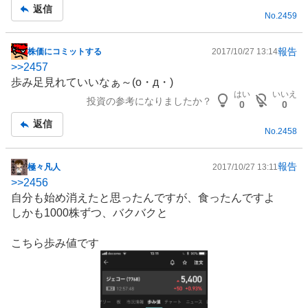
返信
No.
2459
報告
株価にコミットする
2017/10/27 13:14
掲
>>
2457
示
歩み足見れていいなぁ～(o・д・)
板
はい
いいえ
投資の参考になりましたか？
記
0
0
事
返信
No.
2458
報告
極々凡人
2017/10/27 13:11
掲
>>
2456
示
自分も始め消えたと思ったんですが、食ったんですよ
板
しかも1000株ずつ、バクバクと
記
事
こちら歩み値です