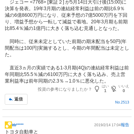
ジェコー <7768> [東証２] が5月14日大引け後(15:00)に
示
決算を発表。19年3月期の連結経常利益は前の期比6.9％
板
減の6億8600万円になり、従来予想の7億5000万円を下回
記
り、増益予想から一転して減益で着地。20年3月期も前期
事
比85.4％減の1億円に大きく落ち込む見通しとなった。
同時に、従来未定としていた前期の期末配当を50円(年
間配当は100円)実施するとし、今期の年間配当は未定とし
た。
直近3ヵ月の実績である1-3月期(4Q)の連結経常利益は前
年同期比55.5％減の6100万円に大きく落ち込み、売上営
業利益率は前年同期の2.3％→1.0％に悪化した。
はい
いいえ
投資の参考になりましたか？
1
0
返信
No.
2513
報告
itb*****
2019/2/14 17:04
掲
トヨタ自動車と