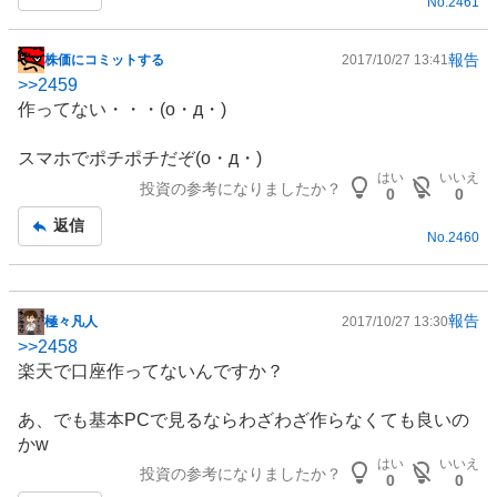
No.
2461
報告
株価にコミットする
2017/10/27 13:41
掲
>>
2459
示
作ってない・・・(o・д・)
板
記
スマホでポチポチだぞ(o・д・)
事
はい
いいえ
投資の参考になりましたか？
0
0
返信
No.
2460
報告
極々凡人
2017/10/27 13:30
掲
>>
2458
示
楽天で口座作ってないんですか？
板
記
あ、でも基本PCで見るならわざわざ作らなくても良いの
事
かw
はい
いいえ
投資の参考になりましたか？
0
0