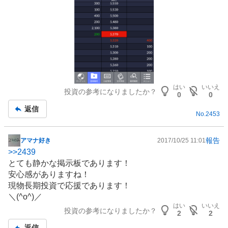
はい
いいえ
投資の参考になりましたか？
0
0
返信
No.
2453
報告
アマナ好き
2017/10/25 11:01
掲
>>
2439
示
とても静かな掲示板であります！
板
安心感がありますね！
記
現物長期投資で応援であります！
事
＼(^o^)／
はい
いいえ
投資の参考になりましたか？
2
2
返信