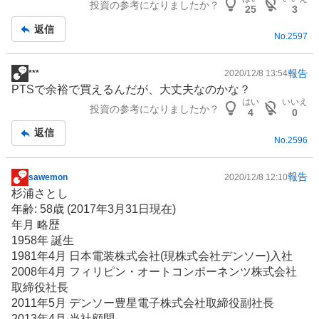
投資の参考になりましたか？
25
3
返信
No.
2597
報告
***
2020/12/8 13:54
掲
PTSで余裕で買えるんだが、大丈夫なのかな？
示
はい
いいえ
投資の参考になりましたか？
板
4
0
記
返信
No.
2596
事
報告
sawemon
2020/12/8 12:10
掲
杉浦さとし
示
年齢: 58歳 (2017年3月31日現在)
板
年月 略歴
記
1958年 誕生
事
1981年4月 日本電装株式会社(現株式会社デンソー)入社
2008年4月 フィリピン・オートコンポーネンツ株式会社
取締役社長
2011年5月 デンソー豊星電子株式会社取締役副社長
2013年4月 当社顧問