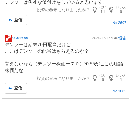
デンソーは失礼な値付けをしていると思います。
はい
いいえ
投資の参考になりましたか？
11
0
返信
No.
2607
報告
sawemon
2020/12/17 9:40
掲
デンソーは期末70円配当だけど
示
ここはデンソーの配当はもらえるのか？
板
記
貰えないなら（デンソー株価ー７０）*0.55がここの理論
事
株価だな
はい
いいえ
投資の参考になりましたか？
0
1
返信
No.
2605