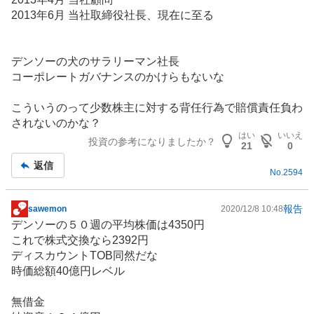
2013年6月 当社取締役社長、現在に至る
デンソーの犬のサラリーマン社長
コーポレートガバナンスのかけらもないな
こういうのって少数株主に対する背任行為で賠償責任負わ
されないのかな？
はい
いいえ
投資の参考になりましたか？
21
0
返信
No.
2594
報告
sawemon
2020/12/8 10:48
掲
デンソーの５０週の平均株価は4350円
示
これで株式交換なら2392円
板
ディスカウントTOB同然だな
記
時価総額40億円レベル
事
無借金