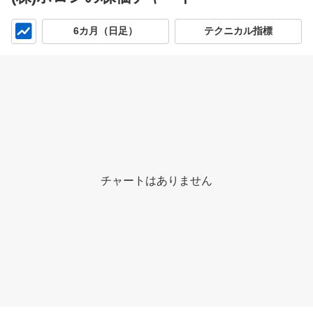
チ
6カ月（日足）
テクニカル指標
ャ
ー
ト
チャートはありません