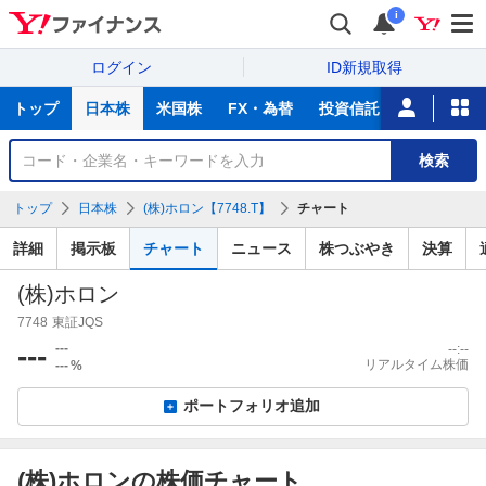
i
ログイン
ID新規取得
主
トップ
日本株
米国株
FX・為替
投資信託
ニュース
な
サ
銘
検索
ー
柄
ビ
を
トップ
日本株
(株)ホロン【7748.T】
チャート
ス
検
索
詳細
掲示板
チャート
ニュース
株つぶやき
決算
(株)ホロン
7748
東証JQS
---
---
--:--
リアルタイム株価
---
%
ポートフォリオ追加
(株)ホロンの株価チャート