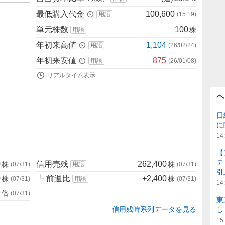
最低購入代金
100,600
用語
(
15:19
)
単元株数
100
株
用語
年初来高値
1,104
用語
(
26/02/24
)
年初来安値
875
用語
(
26/01/08
)
リアルタイム表示
ヘ
日
に
14
【
テ
0
信用売残
262,400
株
株
(
07/31
)
用語
(
07/31
)
引
0
┗
前週比
+2,400
株
株
(
07/31
)
用語
(
07/31
)
14
1
倍
(
07/31
)
東
信用残時系列データを見る
し
15