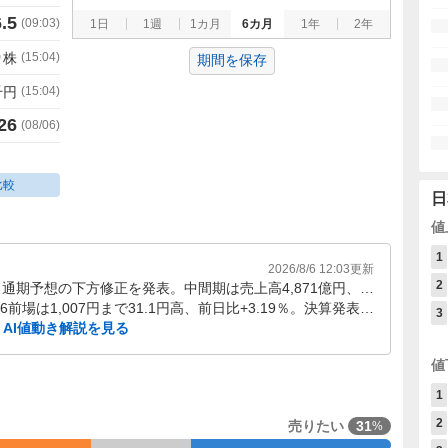
.5
(
09:03
)
1日
1週
1カ月
6カ月
1年
2年
0
株
(
15:04
)
期間を保存
千円
(
15:04
)
26
(
08/06
)
比較
日
値
1
2026/8/6 12:03
更新
2
8/5に第2四半期決算と通期予想の下方修正を発表。中間期は売上高4,871億円、コア営業利益650億円と増収増益だが、通期純利益予想は19％下げた。
8/5終値975.9円から8/6前場は1,007円まで31.1円高、前日比+3.19％。決算発表直後の下方修正材料を消化しつつ、日中の値幅が出る局面となっている。
3
AI値動き解説を見る
値
1
2
売りたい
31
%