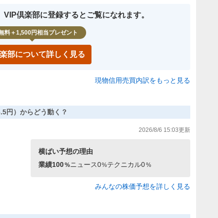
、VIP倶楽部に登録するとご覧になれます。
無料＋1,500円相当プレゼント
P倶楽部について詳しく見る
現物信用売買内訳をもっと見る
006.5円）からどう動く？
2026/8/6 15:03
更新
横ばい
予想の理由
業績
100
ニュース
0
テクニカル
0
%
%
%
みんなの株価予想を詳しく見る