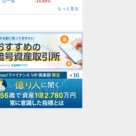
山一電
-15.69
%
もっと見る