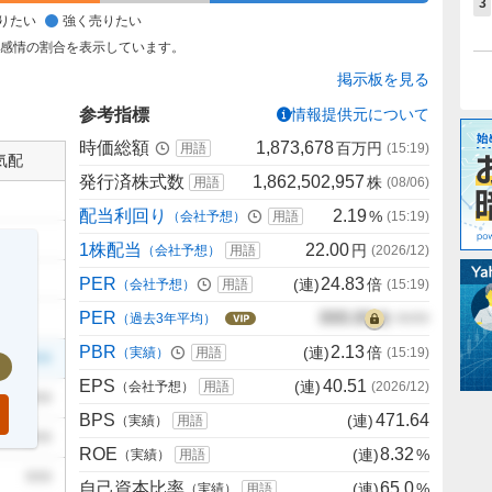
3
りたい
強く売りたい
た感情の割合を表示しています。
掲示板を見る
参考指標
情報提供元について
時価総額
1,873,678
百万円
用語
(
15:19
)
気配
発行済株式数
1,862,502,957
株
用語
(
08/06
)
配当利回り
2.19
%
（会社予想）
用語
(
15:19
)
1株配当
22.00
円
（会社予想）
用語
(
2026/12
)
PER
24.83
(連)
倍
（会社予想）
用語
(
15:19
)
PER
000.00
倍
（過去3年平均）
00/00
PBR
2.13
(連)
倍
（実績）
用語
(
15:19
)
999
EPS
40.51
(連)
（会社予想）
用語
(
2026/12
)
999
BPS
471.64
(連)
（実績）
用語
999
ROE
8.32
(連)
%
（実績）
用語
999
自己資本比率
65.0
(連)
%
（実績）
用語