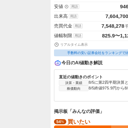
946
安値
用語
7,604,70
出来高
用語
7,548,278
売買代金
用語
825.9〜1,1
値幅制限
用語
リアルタイム表示
手数料の安い証券会社をランキングで
今日のAI値動き解説
直近の値動きのポイント
決算・業績
株価動向
掲示板「みんなの評価」
買いたい
強
54
%