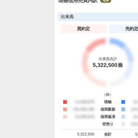
現物信用売買内訳
く
売
り
出来高
た
買約定
売約
い
3
0
.
7
出来高合計
7
5,322,500
株
%
（
株
）
買約定
12,345,678
現物
売
12
買約定
123,456,789
信用新規
売
123
買約定
12,345,678
信用返済
売
12
空売り
売
123
5,322,500
合計
5
買約定 合計
売約定 合