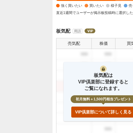
く
強く買いたい
買いたい
様子見
売
買
い
直近1週間でユーザーが掲示板投稿時に選択し
た
い
板気配
用語
3
0
売気配
株価
買
.
7
999
999
7
999
999
%
、
板気配は
999
999
買
VIP倶楽部に登録すると
い
999
999
ご覧になれます。
た
999
い
初月無料＋1,500円相当プレゼント
2
999
3
VIP倶楽部について詳しく見る
.
999
0
999
8