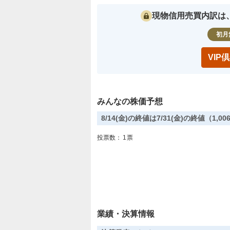
現物信用売買内訳は
初月
VI
みんなの株価予想
8/14(金)の終値は7/31(金)の終値（1,
投票数：
1
票
業績・決算情報