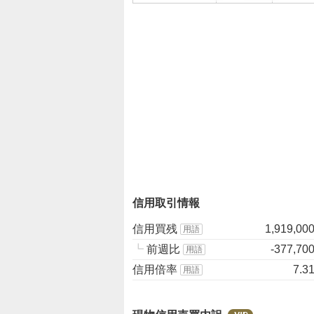
%
、
様
子
見
1
5
.
3
8
%
、
売
信用取引情報
り
た
信用買残
1,919,00
用語
い
┗
前週比
-377,70
用語
0
信用倍率
7.3
用語
%
、
強