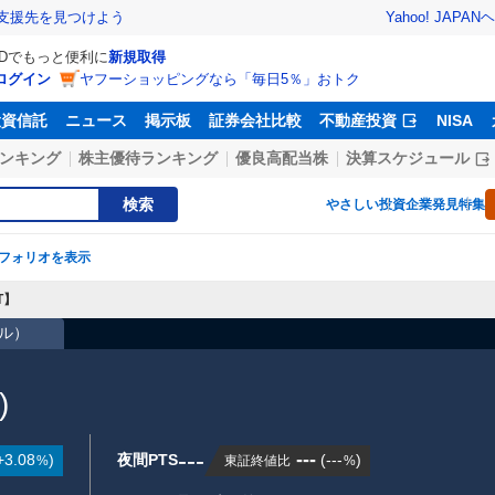
Yahoo! JAPAN
ヘ
支援先を見つけよう
IDでもっと便利に
新規取得
ログイン
ヤフーショッピングなら「毎日5％」おトク
投資信託
ニュース
掲示板
証券会社比較
不動産投資
NISA
ンキング
株主優待ランキング
優良高配当株
決算スケジュール
検索
やさしい投資
企業発見特集
フォリオを表示
T】
ドル
）
)
---
---
+3.08
)
夜間PTS
(
---
)
東証終値比
%
%