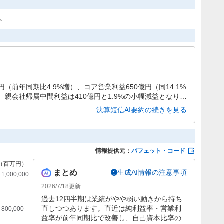
た。
億円（前年同期比4.9%増）、コア営業利益650億円（同14.1%
親会社帰属中間利益は410億円と1.9%の小幅減益となりま
、原材料・物流費の高騰が下期の収益圧迫要因として注視さ
決算短信AI要約の続きを見る
情報提供元：
バフェット・コード
まとめ
生成AI情報の注意事項
2026/7/18
更新
過去12四半期は業績がやや弱い動きから持ち
直しつつあります。直近は純利益率・営業利
益率が前年同期比で改善し、自己資本比率の