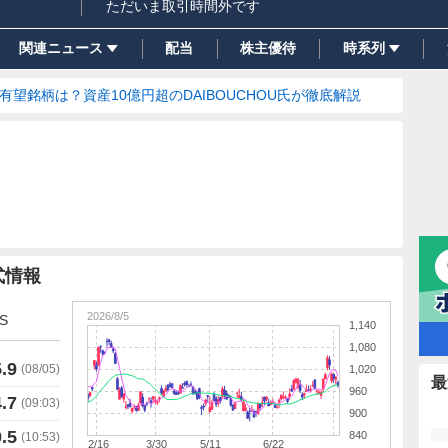
ただいま取引時間外です
関連ニュース
配当
株主優待
時系列
の有望銘柄は？資産10億円超のDAIBOUCHOU氏が徹底解説
式情報
2026/8/5
S
1,140
1,080
.9
(
08/05
)
1,020
最
960
.7
(
09:03
)
900
.5
840
(
10:53
)
2/16
3/30
5/11
6/22