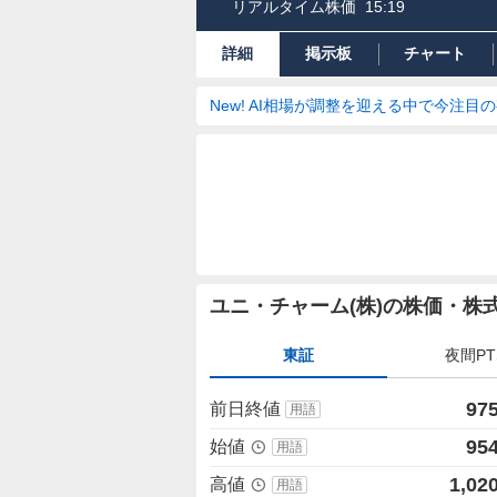
リアルタイム株価
15:19
詳細
掲示板
チャート
New! AI相場が調整を迎える中で今注目
株
ユニ・チャーム(株)の株価・株
価
詳
東証
夜間PT
細
値
975
前日終値
用語
954
始値
用語
1,020
高値
用語