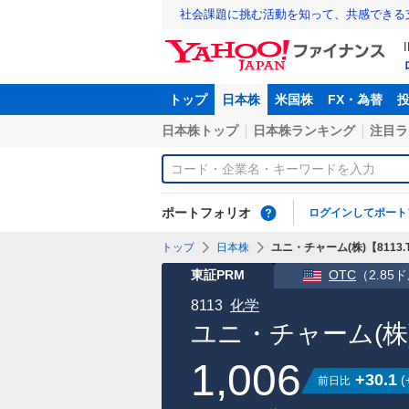
社会課題に挑む活動を知って、共感できる
トップ
日本株
米国株
FX・為替
日本株トップ
日本株ランキング
注目ラ
ポートフォリオ
ログインしてポート
トップ
日本株
ユニ・チャーム(株)【8113.
東証PRM
OTC
（
2.85
8113
化学
ユニ・チャーム(株
1,006
+30.1
(
前日比