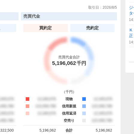
ジ
取引日：
2026/8/5
タ
売買代金
14
定
買約定
売約定
Ｋ
正
14
売買代金合計
5,196,062
千円
（
千円
）
約定
,345,678
買約定
12,345,678
現物
売約定
12,345,678
約定
,456,789
買約定
123,456,789
信用新規
売約定
123,456,789
約定
,345,678
買約定
12,345,678
信用返済
売約定
12,345,678
約定
,456,789
空売り
売約定
123,456,789
,322,500
5,196,062
合計
5,196,062
計
買約定 合計
売約定 合計