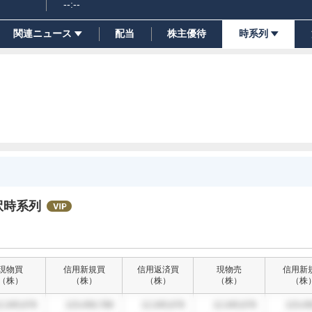
--:--
関連ニュース
配当
株主優待
時系列
訳時系列
現物買
信用新規買
信用返済買
現物売
信用新
（
株
）
（
株
）
（
株
）
（
株
）
（
株
2,345,678
123,456,789
12,345,678
12,345,678
123,45