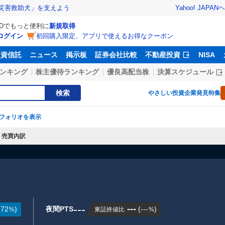
Yahoo! JAPAN
ヘ
災害救助犬」を支えよう
IDでもっと便利に
新規取得
ログイン
初回購入限定、アプリで使えるお得なクーポン
投資信託
ニュース
掲示板
証券会社比較
不動産投資
NISA
ンキング
株主優待ランキング
優良高配当株
決算スケジュール
検索
やさしい投資
企業発見特集
フォリオを表示
売買内訳
---
---
.72
)
夜間PTS
(
---
)
東証終値比
%
%