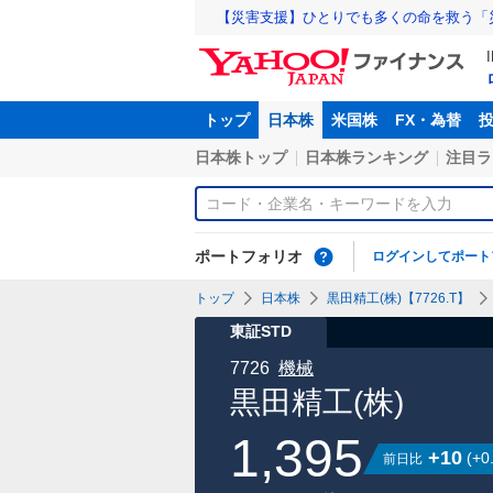
【災害支援】ひとりでも多くの命を救う「
トップ
日本株
米国株
FX・為替
日本株トップ
日本株ランキング
注目ラ
ポートフォリオ
ログインしてポート
トップ
日本株
黒田精工(株)【7726.T】
東証STD
7726
機械
黒田精工(株)
1,395
+10
(
+0
前日比