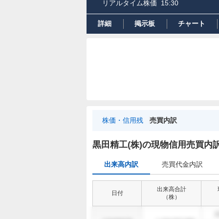
リアルタイム株価
15:30
詳細
掲示板
チャート
株価・信用残
売買内訳
出
来
黒田精工(株)の現物信用売買内
高
出来高内訳
売買代金内訳
内
訳
出来高合計
日付
（
株
）
1