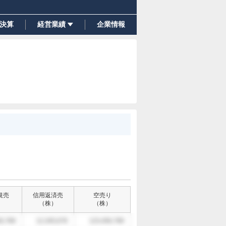
決算
経営業績
企業情報
規売
信用返済売
空売り
）
（
株
）
（
株
）
6,789
12,345,678
123,456,789