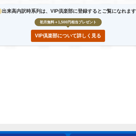
12.3
%
23.4
%
12.3
%
12.3
%
2
出来高内訳時系列は、VIP倶楽部に登録するとご覧になれま
2,345,678
123,456,789
12,345,678
12,345,678
123,45
初月無料＋1,500円相当プレゼント
12.3
%
23.4
%
12.3
%
12.3
%
2
VIP倶楽部について詳しく見る
2,345,678
123,456,789
12,345,678
12,345,678
123,45
12.3
%
23.4
%
12.3
%
12.3
%
2