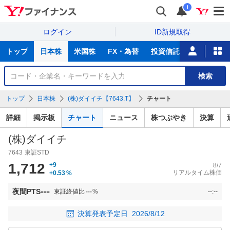
i
ログイン
ID新規取得
主
トップ
日本株
米国株
FX・為替
投資信託
ニュース
な
サ
銘
検索
ー
柄
ビ
を
トップ
日本株
(株)ダイイチ【7643.T】
チャート
ス
検
索
詳細
掲示板
チャート
ニュース
株つぶやき
決算
(株)ダイイチ
7643
東証STD
1,712
+9
8/7
リアルタイム株価
+0.53
%
---
夜間PTS
東証終値比
---
%
--:--
決算発表予定日
2026/8/12