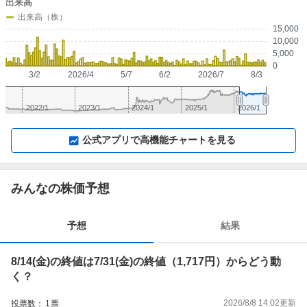
出来高
出来高（株）
15,000
10,000
5,000
0
3/2
2026/4
5/7
6/2
2026/7
8/3
2022/1
2023/1
2024/1
2025/1
2026/1
▼
⛶
▲
⛶
公式アプリで高機能チャートを見る
みんなの株価予想
予想
結果
8/14(金)の終値は7/31(金)の終値（1,717円）からどう動
く？
2026/8/8 14:02
更新
投票数：
1
票