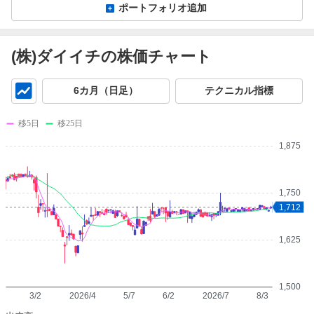
ポートフォリオ追加
(株)ダイイチの株価チャート
チ
6カ月（日足）
テクニカル指標
ャ
ー
移5日
移25日
ト
1,875
1,750
1,712
1,625
1,500
3/2
2026/4
5/7
6/2
2026/7
8/3