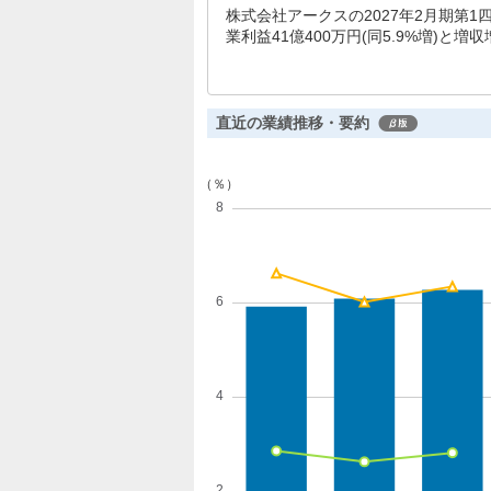
株式会社アークスの2027年2月期第1四半
業利益41億400万円(同5.9%増)と
客単価ともに伸長しています。通期予想は売
2.1%増)を見込んでおり、成長路線
直近の業績推移・要約