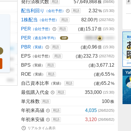
3
発行済株式数
57,649,868
株
用語
(
08/06
)
配当利回り
2.32
%
（会社予想）
用語
(
15:30
)
1株配当
82.00
円
（会社予想）
用語
(
2027/02
)
PER
15.17
(連)
倍
（会社予想）
用語
(
15:30
)
PER
000.00
倍
（過去3年平均）
00/00
PBR
0.96
(連)
倍
（実績）
用語
(
15:30
)
999
EPS
232.73
(連)
（会社予想）
用語
(
2027/02
)
999
BPS
3,677.12
(連)
（実績）
用語
999
ROE
6.55
(連)
%
（実績）
用語
999
自己資本比率
65.2
(連)
%
（実績）
用語
最低購入代金
353,000
用語
(
15:30
)
単元株数
100
株
用語
年初来高値
4,035
用語
(
26/02/25
)
年初来安値
3,120
用語
(
26/06/02
)
リアルタイム表示