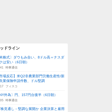
ッドライン
米株式〕ダウもみ合い、8ドル高＝ナスダ
クは安い（6日朝）
:41
時事通信
市場反応】米Q2非農業部門労働生産性/新
失業保険申請件数、ドル堅調
:17
フィスコ
NY外為〕円、157円台後半（6日朝）
:05
時事通信
Y株見通し－堅調な展開か 企業決算と雇用