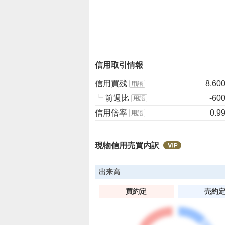
、
強
く
売
り
信用取引情報
た
い
信用買残
8,60
用語
0
┗
前週比
-60
%
用語
信用倍率
0.9
用語
現物信用売買内訳
出来高
買約定
売約