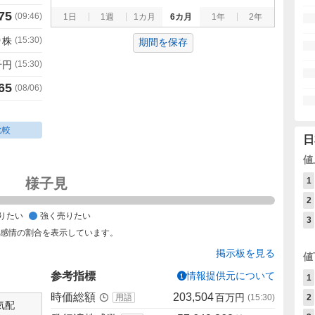
75
(
09:46
)
1日
1週
1カ月
6カ月
1年
2年
0
株
(
15:30
)
期間を保存
千円
(
15:30
)
65
(
08/06
)
比較
日
値
様子見
1
2
りたい
強く売りたい
3
た感情の割合を表示しています。
掲示板を見る
値
参考指標
情報提供元について
1
時価総額
203,504
百万円
用語
(
15:30
)
2
気配