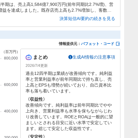
期は、売上高1,584億7,900万円(前年同期比2.7%増)、営
増収増益を達成しました。既存店売上高も2.7%増加し、客数・
上高6,480億円(前期比3.4%増)、営業利益180億円(同
決算短信AI要約の続きを見る
を継続する方針です。
情報提供元：
バフェット・コード
まとめ
生成AI情報の注意事項
2026/7/4
更新
過去12四半期は業績が改善傾向です。純利益
率と営業利益率が前年同期比で持ち直し、売
上高とEPSも増勢が続いており、自己資本比
率も落ち着いています。
〈収益性〉
改善傾向です。純利益率は前年同期比でやや
上向き、営業利益率も水準を保ちながらじわ
り改善しています。ROEとROAは一般的に望
ましいとされる目安に近い水準で安定してい
ます。総じて安定した収益性です。
〈安定性〉