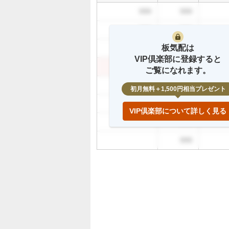
買
999
999
い
た
999
999
い
板気配は
0
999
999
VIP倶楽部に登録すると
%
999
999
ご覧になれます。
、
様
999
初月無料＋1,500円相当プレゼント
子
999
見
VIP倶楽部について詳しく見る
1
999
0
0
999
%
、
売
り
た
い
0
%