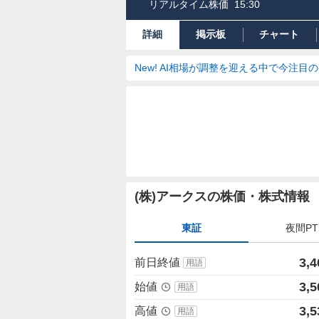
リアルタイム株価
15:30
詳細
掲示板
チャート
New! AI相場が調整を迎える中で今注目
株
(株)アークスの株価・株式情報
価
詳
東証
夜間PT
細
値
3,4
前日終値
用語
3,5
始値
用語
3,5
高値
用語