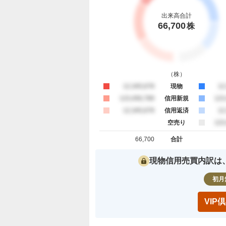
出来高合計
66,700
株
（
株
）
買約定
12,345,678
現物
売
12
買約定
123,456,789
信用新規
売
123
買約定
12,345,678
信用返済
売
12
空売り
売
123
66,700
合計
買約定 合計
売約定 合
現物信用売買内訳は
初月
VI