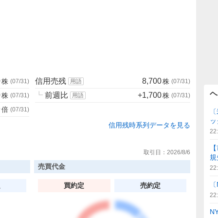
0
信用売残
8,700
株
株
(
07/31
)
用語
(
07/31
)
ヘ
0
┗
前週比
+1,700
株
株
(
07/31
)
用語
(
07/31
)
9
倍
(
07/31
)
〔
ッ
信用残時系列データを見る
22
【
取引日：
2026/8/6
規
売買代金
22
〔
定
買約定
売約定
22
N