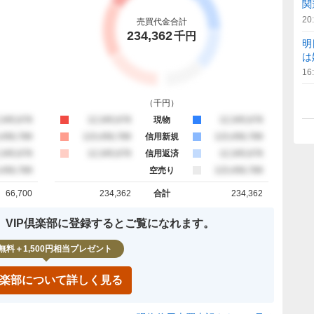
関
20
売買代金合計
234,362
千円
明
は
16
（
千円
）
約定
,345,678
買約定
12,345,678
現物
売約定
12,345,678
約定
,456,789
買約定
123,456,789
信用新規
売約定
123,456,789
約定
,345,678
買約定
12,345,678
信用返済
売約定
12,345,678
約定
,456,789
空売り
売約定
123,456,789
66,700
234,362
合計
234,362
計
買約定 合計
売約定 合計
、VIP倶楽部に登録するとご覧になれます。
無料＋1,500円相当プレゼント
P倶楽部について詳しく見る