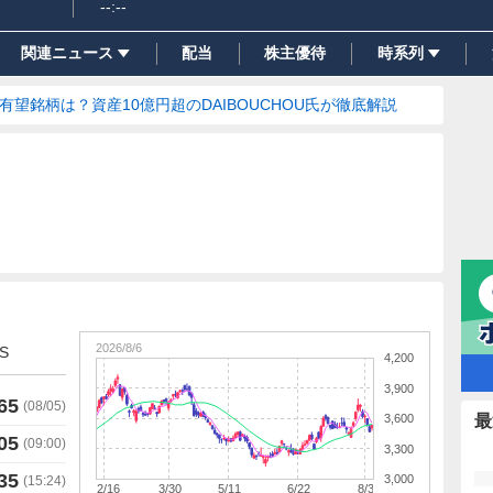
--:--
関連ニュース
配当
株主優待
時系列
の有望銘柄は？資産10億円超のDAIBOUCHOU氏が徹底解説
2026/8/6
S
4,200
3,900
65
(
08/05
)
3,600
最
05
(
09:00
)
3,300
35
3,000
(
15:24
)
2/16
3/30
5/11
6/22
8/3