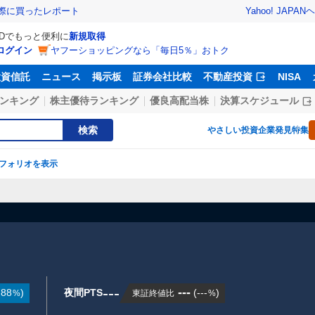
Yahoo! JAPAN
ヘ
実際に買ったレポート
IDでもっと便利に
新規取得
ログイン
ヤフーショッピングなら「毎日5％」おトク
投資信託
ニュース
掲示板
証券会社比較
不動産投資
NISA
ンキング
株主優待ランキング
優良高配当株
決算スケジュール
検索
やさしい投資
企業発見特集
フォリオを表示
---
---
.88
)
夜間PTS
(
---
)
東証終値比
%
%