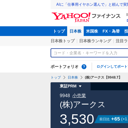
AIに「仕事用イヤホン選んで」と頼んで
トップ
日本株
米国株
FX・為替
日本株トップ
日本株ランキング
注目ラ
ポートフォリオ
ログインしてポート
トップ
日本株
(株)アークス【9948.T】
東証PRM
9948
小売業
(株)アークス
3,530
+65
(
+1
前日比