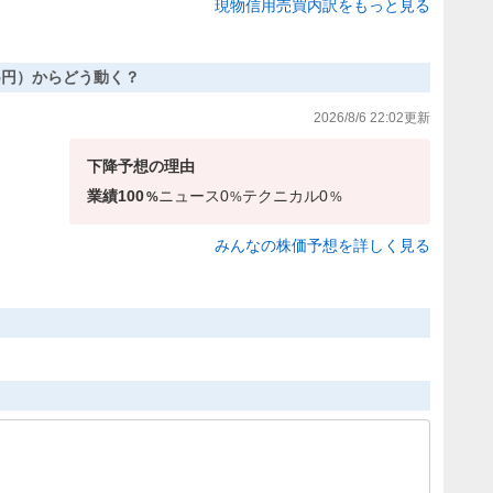
現物信用売買内訳をもっと見る
,615円）からどう動く？
2026/8/6 22:02
更新
下降
予想の理由
業績
100
ニュース
0
テクニカル
0
%
%
%
みんなの株価予想を詳しく見る