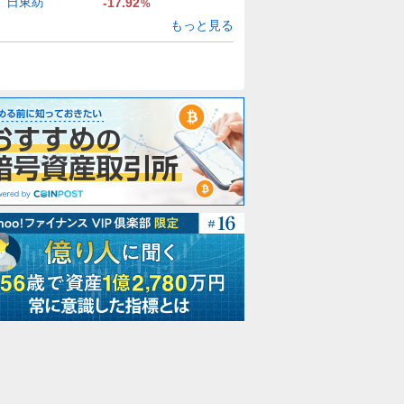
日東紡
-17.92
%
もっと見る