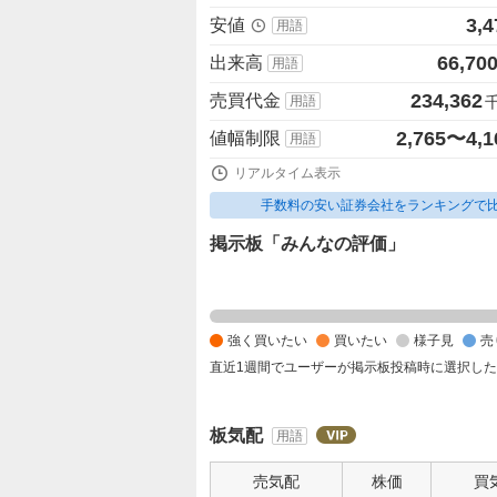
3,4
安値
用語
66,70
出来高
用語
234,362
売買代金
用語
2,765〜4,1
値幅制限
用語
リアルタイム表示
手数料の安い証券会社をランキングで
掲示板「みんなの評価」
強
く
買
強く買いたい
買いたい
様子見
売
い
直近1週間でユーザーが掲示板投稿時に選択し
た
い
0
板気配
用語
%
、
売気配
株価
買