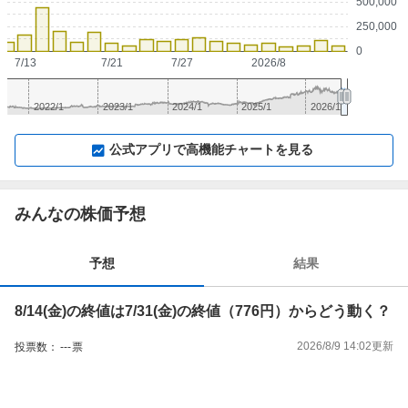
500,000
250,000
0
7/13
7/21
7/27
2026/8
2022/1
2023/1
2024/1
2025/1
2026/1
▼
⛶
▲
⛶
公式アプリで高機能チャートを見る
みんなの株価予想
予想
結果
8/14(金)の終値は7/31(金)の終値（776円）からどう動く？
2026/8/9 14:02
更新
投票数：
---
票