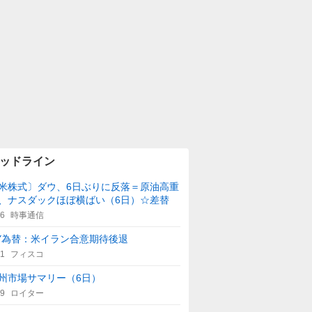
ッドライン
米株式〕ダウ、6日ぶりに反落＝原油高重
、ナスダックほぼ横ばい（6日）☆差替
46
時事通信
Y為替：米イラン合意期待後退
41
フィスコ
州市場サマリー（6日）
59
ロイター