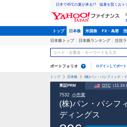
日本で45℃の夏が来る!? 猛暑を賢くお
トップ
日本株
米国株
FX・為替
日本株トップ
日本株ランキング
注目ラ
ポートフォリオ
ログインしてポート
トップ
日本株
(株)パン・パシフィック・イ
東証PRM
OTC
（
11.2
7532
小売業
(株)パン・パシ
ディングス