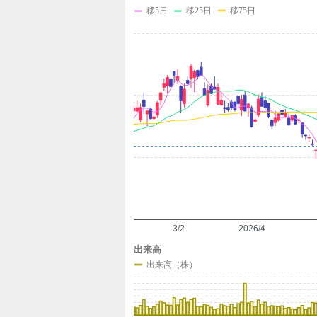
標
の
移5日
移25日
移75日
設
定
3/2
2026/4
出来高
出来高（株）