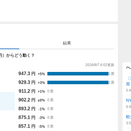
結果
2.2円）からどう動く？
2026/8/7 6:02
更新
ヘ
947.3
円
1
票
+
5
%
〔
929.3
円
1
票
+
3
%
荷
5:
911.2
円
0
票
+
1
%
902.2
円
N
0
票
±
0
%
6:
893.2
円
0
票
-
1
%
欧
875.1
円
0
票
-
3
%
3:
857.1
円
0
票
-
5
%