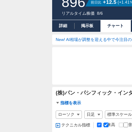
896
+12.5
(
+1.41
前日比
リアルタイム株価
8/6
詳細
掲示板
チャート
New! AI相場が調整を迎える中で今注目
(株)パン・パシフィック・イ
チ
指標を表示
ャ
チ
ー
ャ
ト
ー
出来高
分
テクニカル指標
指
ト