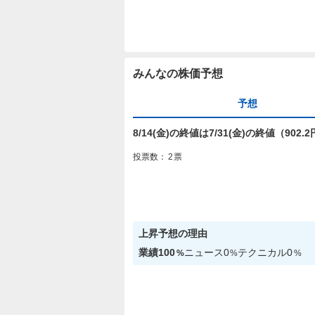
みんなの株価予想
予想
8/14(金)の終値は7/31(金)の終値（90
投票数：
2
票
上昇
予想の理由
業績
100
ニュース
0
テクニカル
0
%
%
%