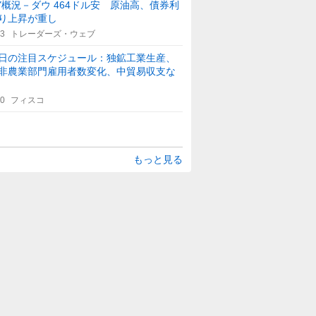
Y概況－ダウ 464ドル安 原油高、債券利
り上昇が重し
33
トレーダーズ・ウェブ
日の注目スケジュール：独鉱工業生産、
非農業部門雇用者数変化、中貿易収支な
30
フィスコ
もっと見る