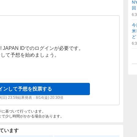
N
回
6:
今
米
ど
6:
! JAPAN IDでのログインが必要です。
ンして予想を始めましょう。
インして予想を投票する
9(日) 23:59
結果発表：
8/14(金) 20:30
頃
ジに基づいて行っています。
まで少し時間がかかる場合があります。
ています