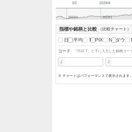
3/2
2026/4
2022/1
2023/1
指標や銘柄と比較
（比較チャート）
日経平均
TOPIX
NYダウ
コード
「
7532.T
」と下に入力した銘柄コー
1
2
※ チャートはパフォーマンスで表示されます