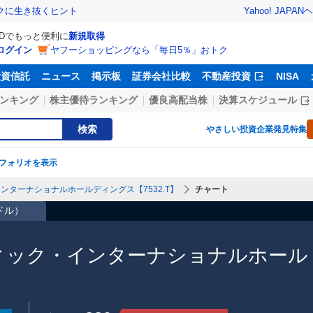
Yahoo! JAPAN
ヘ
トクに生き抜くヒント
IDでもっと便利に
新規取得
ログイン
ヤフーショッピングなら「毎日5％」おトク
投資信託
ニュース
掲示板
証券会社比較
不動産投資
NISA
ンキング
株主優待ランキング
優良高配当株
決算スケジュール
検索
やさしい投資
企業発見特集
フォリオを表示
ンターナショナルホールディングス【7532.T】
チャート
4ドル
）
フィック・インターナショナルホール