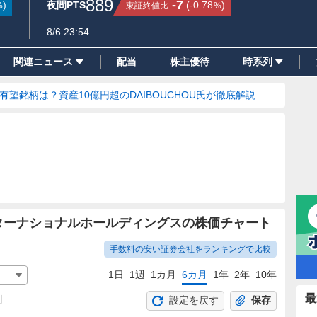
889
-7
)
夜間PTS
(
-0.78
)
東証終値比
%
%
8/6 23:54
関連ニュース
配当
株主優待
時系列
の有望銘柄は？資産10億円超のDAIBOUCHOU氏が徹底解説
ンターナショナルホールディングスの株価チャート
手数料の安い証券会社をランキングで比較
1日
1週
1カ月
6カ月
1年
2年
10年
最
割
設定を戻す
保存