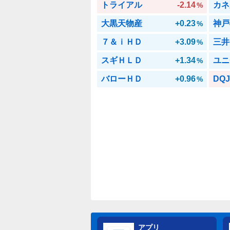
トライアル
-2.14
カネ
%
大黒天物産
+0.23
神戸
%
７＆ｉＨＤ
+3.09
三井
%
スギＨＬＤ
+1.34
ユニ
%
バローＨＤ
+0.96
DQ
%
アプリ