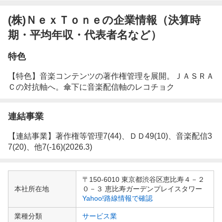
(株)ＮｅｘＴｏｎｅの企業情報（決算時
期・平均年収・代表者名など）
特色
【特色】音楽コンテンツの著作権管理を展開。ＪＡＳＲＡ
Ｃの対抗軸へ。傘下に音楽配信軸のレコチョク
連結事業
【連結事業】著作権等管理7(44)、ＤＤ49(10)、音楽配信3
7(20)、他7(-16)(2026.3)
企
〒150-6010 東京都渋谷区恵比寿４－２
業
本社所在地
０－３ 恵比寿ガーデンプレイスタワー
情
Yahoo!路線情報で確認
報
業種分類
サービス業