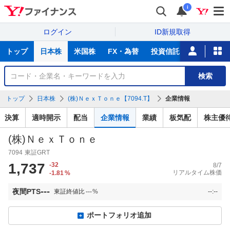
i
ログイン
ID新規取得
主
トップ
日本株
米国株
FX・為替
投資信託
ニュース
な
サ
銘
検索
ー
柄
ビ
を
トップ
日本株
(株)ＮｅｘＴｏｎｅ【7094.T】
企業情報
ス
検
索
決算
適時開示
配当
企業情報
業績
板気配
株主優
(株)ＮｅｘＴｏｎｅ
7094
東証GRT
1,737
-32
8/7
リアルタイム株価
-1.81
%
---
夜間PTS
東証終値比
---
%
--:--
ポートフォリオ追加