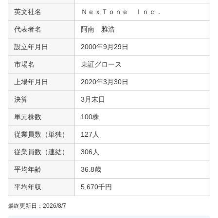
英文社名
ＮｅｘＴｏｎｅ Ｉｎｃ．
代表者名
阿南 雅浩
設立年月日
2000年9月29日
市場名
東証グロース
上場年月日
2020年3月30日
決算
3月末日
単元株数
100株
従業員数（単独）
127人
従業員数（連結）
306人
平均年齢
36.8歳
平均年収
5,670千円
最終更新日：
2026/8/7