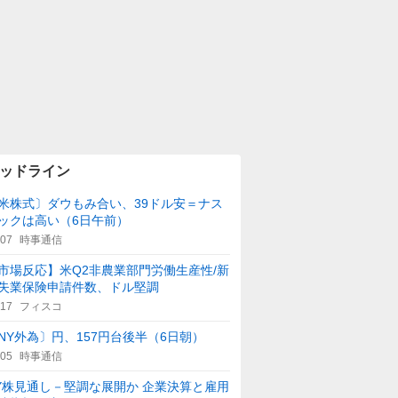
ッドライン
米株式〕ダウもみ合い、39ドル安＝ナス
ックは高い（6日午前）
:07
時事通信
市場反応】米Q2非農業部門労働生産性/新
失業保険申請件数、ドル堅調
:17
フィスコ
NY外為〕円、157円台後半（6日朝）
:05
時事通信
Y株見通し－堅調な展開か 企業決算と雇用