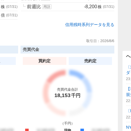
0
┗
前週比
-8,200
株
株
(
07/31
)
用語
(
07/31
)
3
倍
(
07/31
)
信用残時系列データを見る
取引日：
2026/8/6
売買代金
ヘ
定
買約定
売約定
〔
ダ
23
【
売買代金合計
規
18,153
千円
22
〔
22
（
千円
）
N
約定
,345,678
買約定
12,345,678
現物
売約定
12,345,678