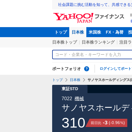
社会課題に挑む活動を知って、共感できる
トップ
日本株
米国株
FX・為替
日本株トップ
日本株ランキング
注目ラ
ポートフォリオ
ログインしてポート
トップ
日本株
サノヤスホールディングス(株)
東証STD
7022
機械
サノヤスホールディ
310
-3
(
-0.96
)
前日比
%