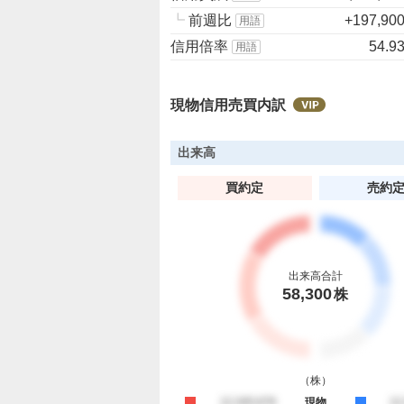
┗
前週比
+197,90
用語
信用倍率
54.9
用語
現物信用売買内訳
出来高
買約定
売約
出来高合計
58,300
株
（
株
）
買約定
12,345,678
現物
売
12