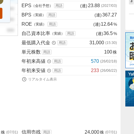
3
EPS
23.88
(連)
（会社予想）
用語
(
2027/03
)
999
BPS
367.27
(連)
（実績）
用語
999
ROE
12.64
(連)
%
（実績）
用語
999
自己資本比率
36.5
(連)
%
（実績）
用語
最低購入代金
31,000
用語
(
15:30
)
単元株数
100
株
用語
年初来高値
570
用語
(
26/02/18
)
年初来安値
233
用語
(
26/06/22
)
リアルタイム表示
0
信用売残
24,000
株
株
(
07/31
)
用語
(
07/31
)