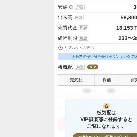
3
安値
用語
58,30
出来高
用語
18,153
売買代金
用語
233〜3
値幅制限
用語
リアルタイム表示
手数料の安い証券会社をランキングで
板気配
用語
売気配
株価
買
999
999
999
999
板気配は
999
999
VIP倶楽部に登録すると
999
999
ご覧になれます。
999