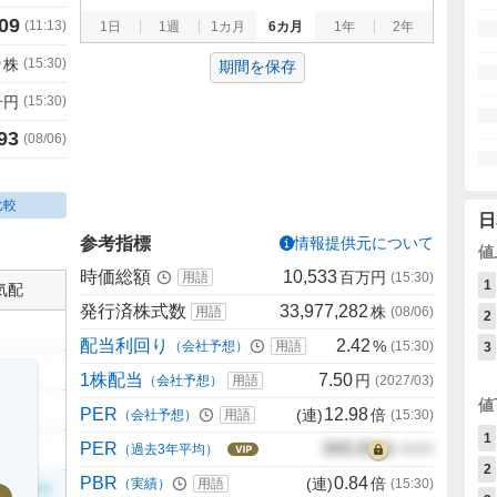
09
(
11:13
)
1日
1週
1カ月
6カ月
1年
2年
0
株
(
15:30
)
期間を保存
千円
(
15:30
)
93
(
08/06
)
比較
日
参考指標
情報提供元について
値
時価総額
10,533
百万円
用語
(
15:30
)
1
気配
発行済株式数
33,977,282
株
用語
(
08/06
)
2
配当利回り
2.42
%
（会社予想）
用語
(
15:30
)
3
1株配当
7.50
円
（会社予想）
用語
(
2027/03
)
値
PER
12.98
(連)
倍
（会社予想）
用語
(
15:30
)
1
PER
000.00
倍
（過去3年平均）
00/00
2
PBR
0.84
(連)
倍
（実績）
用語
(
15:30
)
999