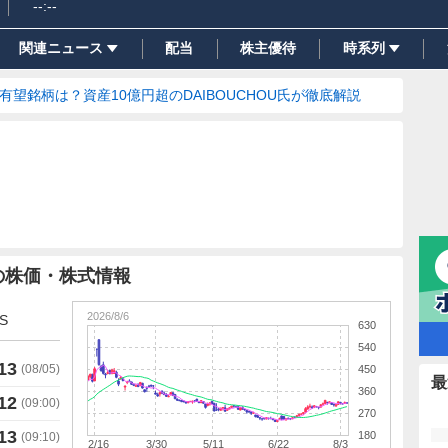
--:--
関連ニュース
配当
株主優待
時系列
の有望銘柄は？資産10億円超のDAIBOUCHOU氏が徹底解説
の株価・株式情報
2026/8/6
S
630
540
13
(
08/05
)
450
最
360
12
(
09:00
)
270
13
180
(
09:10
)
2/16
3/30
5/11
6/22
8/3