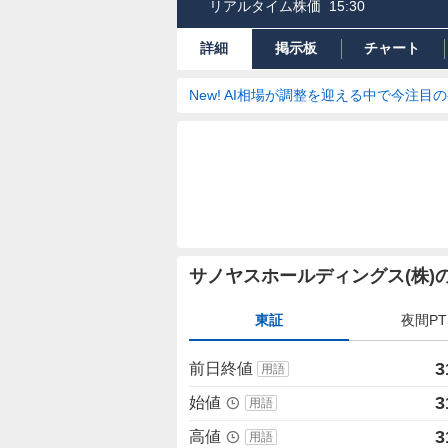
リアルタイム株価
15:30
詳細
掲示板
チャート
New! AI相場が調整を迎える中で今注目
株
サノヤスホールディングス(株)
価
詳
東証
夜間PT
細
値
3
前日終値
用語
3
始値
用語
3
高値
用語