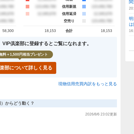
関
約定
,456,789
買約定
123,456,789
信用新規
売約定
123,456,789
20
約定
,345,678
買約定
12,345,678
信用返済
売約定
12,345,678
明
約定
,456,789
空売り
売約定
123,456,789
は
58,300
18,153
合計
18,153
16
計
買約定 合計
売約定 合計
、VIP倶楽部に登録するとご覧になれます。
無料＋1,500円相当プレゼント
P倶楽部について詳しく見る
現物信用売買内訳をもっと見る
16円）からどう動く？
2026/8/6 23:02
更新