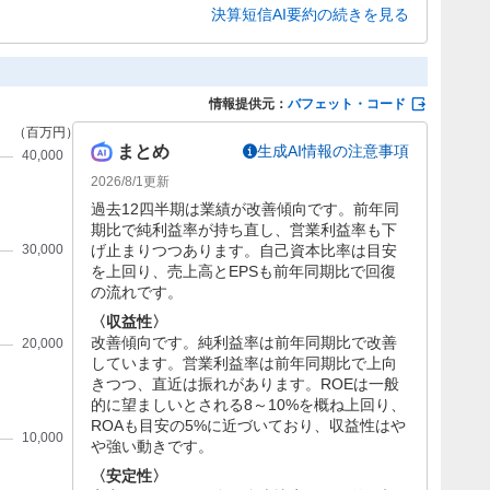
46.2%増と高水準で、通期は増収・大幅減益の予想です。
決算短信AI要約の続きを見る
情報提供元：
バフェット・コード
まとめ
生成AI情報の注意事項
2026/8/1
更新
過去12四半期は業績が改善傾向です。前年同
期比で純利益率が持ち直し、営業利益率も下
げ止まりつつあります。自己資本比率は目安
を上回り、売上高とEPSも前年同期比で回復
の流れです。
〈収益性〉
改善傾向です。純利益率は前年同期比で改善
しています。営業利益率は前年同期比で上向
きつつ、直近は振れがあります。ROEは一般
的に望ましいとされる8～10%を概ね上回り、
ROAも目安の5%に近づいており、収益性はや
や強い動きです。
〈安定性〉