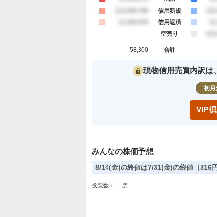
買約定
123,456,789
信用新規
売
123
買約定
12,345,678
信用返済
売
12
空売り
売
123
58,300
合計
買約定 合計
売約定 合
現物信用売買内訳は
初月
VI
みんなの株価予想
8/14(金)の終値は7/31(金)の終値（3
投票数：
---
票