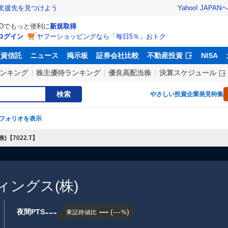
Yahoo! JAPAN
ヘ
支援先を見つけよう
IDでもっと便利に
新規取得
ログイン
ヤフーショッピングなら「毎日5％」おトク
投資信託
ニュース
掲示板
証券会社比較
不動産投資
NISA
ンキング
株主優待ランキング
優良高配当株
決算スケジュール
検索
やさしい投資
企業発見特集
フォリオを表示
【7022.T】
ングス(株)
---
---
夜間PTS
(
---
)
東証終値比
%