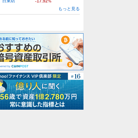
日東紡
-17.92
%
もっと見る