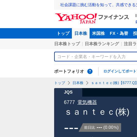
社会課題に挑む活動を知って、共感できる
トップ
日本株
米国株
FX・為替
日本株トップ
日本株ランキング
注目ラ
ポートフォリオ
ログインしてポート
トップ
日本株
ｓａｎｔｅｃ(株)【6777.Q
JQS
6777
電気機器
ｓａｎｔｅｃ(株)
---
---
(
0.00
)
前日比
%