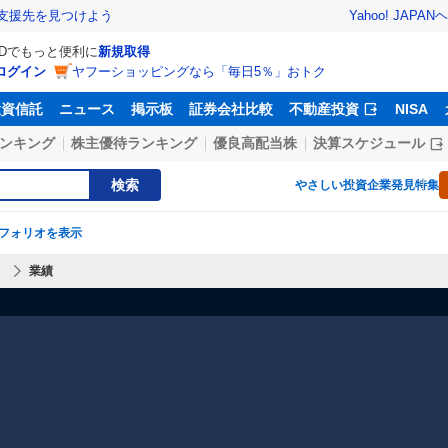
Yahoo! JAPAN
ヘ
支援先を見つけよう
IDでもっと便利に
新規取得
ログイン
ヤフーショッピングなら「毎日5％」おトク
投資信託
ニュース
掲示板
証券会社比較
不動産投資
NISA
ンキング
株主優待ランキング
優良高配当株
決算スケジュール
検索
やさしい投資
企業発見特集
フォリオを表示
】
業績