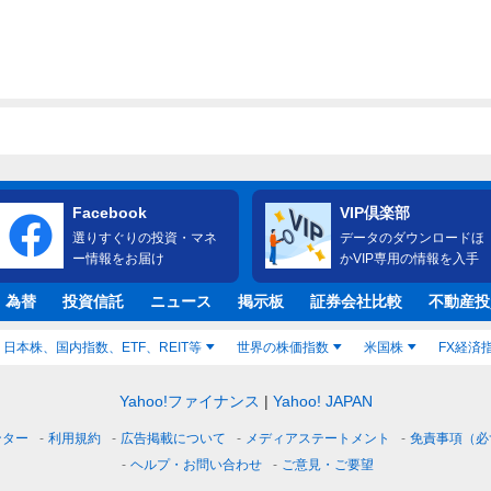
Facebook
VIP倶楽部
選りすぐりの投資・マネ
データのダウンロードほ
ー情報をお届け
かVIP専用の情報を入手
・為替
投資信託
ニュース
掲示板
証券会社比較
不動産投
日本株、国内指数、ETF、REIT等
世界の株価指数
米国株
FX経済
Yahoo!ファイナンス
Yahoo! JAPAN
ンター
利用規約
広告掲載について
メディアステートメント
免責事項（必
ヘルプ・お問い合わせ
ご意見・ご要望