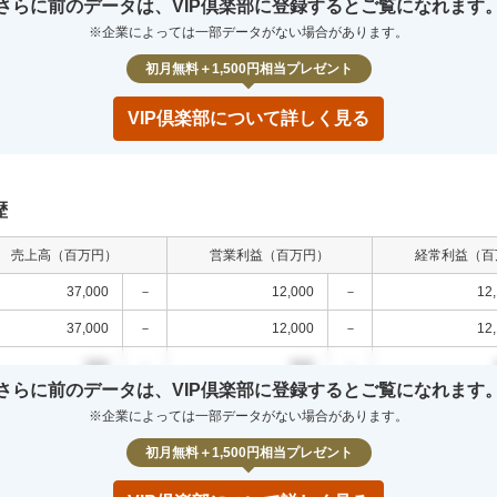
さらに前のデータは、VIP倶楽部に登録するとご覧になれます
00
0.0
%
000
0.0
%
000
0.0
%
※企業によっては一部データがない場合があります。
00
0.0
%
000
0.0
%
000
0.0
%
初月無料＋1,500円相当プレゼント
VIP倶楽部について詳しく見る
歴
売上高（百万円）
営業利益（百万円）
経常利益（百
37,000
－
12,000
－
12
37,000
－
12,000
－
12
000
－
000
－
さらに前のデータは、VIP倶楽部に登録するとご覧になれます
000
－
000
－
※企業によっては一部データがない場合があります。
000
－
000
－
初月無料＋1,500円相当プレゼント