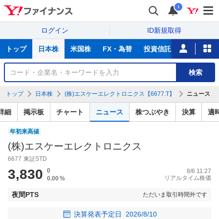
i
ログイン
ID新規取得
主
トップ
日本株
米国株
FX・為替
投資信託
ニュース
な
サ
銘
検索
ー
柄
ビ
を
トップ
日本株
(株)エスケーエレクトロニクス【6677.T】
ニュース
ス
検
索
詳細
掲示板
チャート
ニュース
株つぶやき
決算
適
年初来高値
(株)エスケーエレクトロニクス
6677
東証STD
3,830
0
8/6 11:27
リアルタイム株価
0.00
%
夜間PTS
ただいま取引時間外です
決算発表予定日
2026/8/10