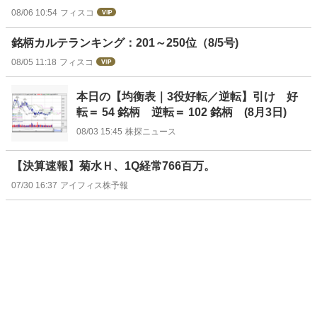
08/06 10:54
フィスコ
銘柄カルテランキング：201～250位（8/5号)
08/05 11:18
フィスコ
本日の【均衡表｜3役好転／逆転】引け 好
転＝ 54 銘柄 逆転＝ 102 銘柄 (8月3日)
08/03 15:45
株探ニュース
【決算速報】菊水Ｈ、1Q経常766百万。
07/30 16:37
アイフィス株予報