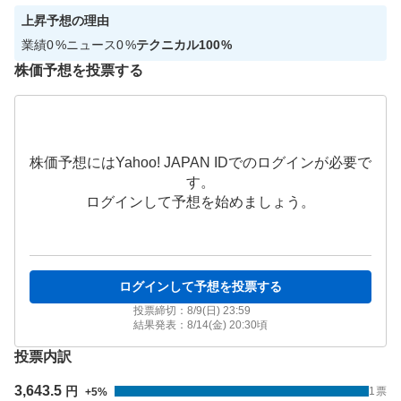
上昇
予想の理由
業績
0
%
ニュース
0
%
テクニカル
100
%
株価予想を投票する
株価予想にはYahoo! JAPAN IDでのログインが必要で
す。
ログインして予想を始めましょう。
ログインして予想を投票する
投票締切：
8/9(日) 23:59
結果発表：
8/14(金) 20:30
頃
投票内訳
3,643.5
円
1
票
+
5
%