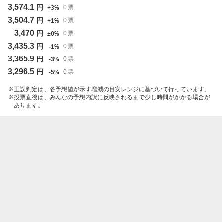
3,574.1
円
0
票
+
3
%
3,504.7
円
0
票
+
1
%
3,470
円
0
票
±
0
%
3,435.3
円
0
票
-
1
%
3,365.9
円
0
票
-
3
%
3,296.5
円
0
票
-
5
%
正誤判定は、各予想値が示す増減の目安レンジに基づいて行っています。
投票直後は、みんなの予想内訳に反映されるまで少し時間がかかる場合が
あります。