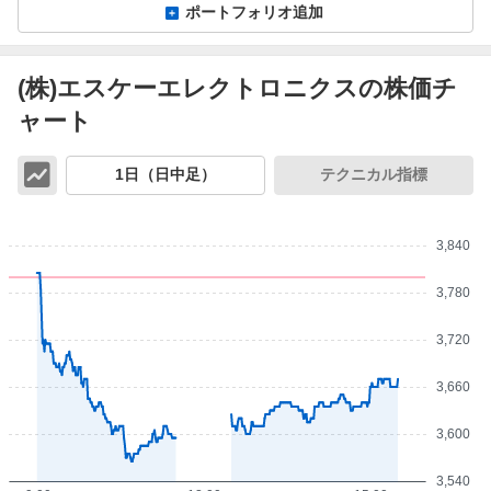
ポートフォリオ追加
(株)エスケーエレクトロニクスの株価チ
ャート
チ
1日（日中足）
テクニカル指標
ャ
ー
ト
3,840
3,780
3,720
3,660
3,600
3,540