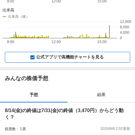
9:00
12:00
15:00
出来高
出来高（株）
12,000
8,000
4,000
0
9:00
12:00
15:00
▼
⛶
▲
⛶
公式アプリで高機能チャートを見る
みんなの株価予想
予想
結果
8/14(金)の終値は7/31(金)の終値（3,470円）からどう動
く？
2026/8/8 2:02
更新
投票数：
1
票