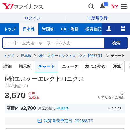
i
ログイン
ID新規取得
主
トップ
日本株
米国株
FX・為替
投資信託
ニュース
な
サ
銘
検索
ー
柄
ビ
を
トップ
日本株
(株)エスケーエレクトロニクス【6677.T】
チャート
ス
検
索
詳細
掲示板
チャート
ニュース
株つぶやき
決算
(株)エスケーエレクトロニクス
6677
東証STD
3,670
-130
8/7
リアルタイム株価
-3.42
%
3,700
夜間PTS
東証終値比
+0.82
%
8/7 21:31
決算発表予定日
2026/8/10