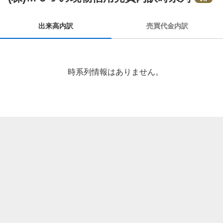
来
高
内
出来高内訳
売買代金内訳
訳
時系列情報はありません。