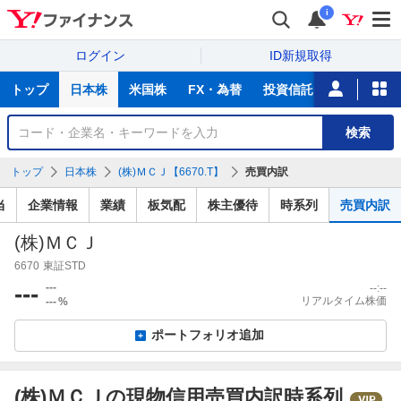
i
ログイン
ID新規取得
主
トップ
日本株
米国株
FX・為替
投資信託
ニュース
な
サ
銘
検索
ー
柄
ビ
を
トップ
日本株
(株)ＭＣＪ【6670.T】
売買内訳
ス
検
索
当
企業情報
業績
板気配
株主優待
時系列
売買内訳
(株)ＭＣＪ
6670
東証STD
---
---
--:--
リアルタイム株価
---
%
ポートフォリオ追加
出
(株)ＭＣＪの現物信用売買内訳時系列