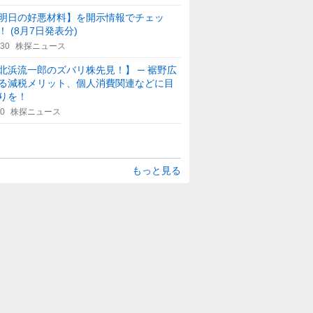
明日の好悪材料】を開示情報でチェッ
！ (8月7日発表分)
:30
株探ニュース
北浜流一郎のズバリ株先見！】 ─ 裾野広
る減税メリット、個人消費関連などに目
りを！
30
株探ニュース
もっと見る