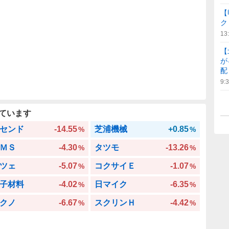
【
ク
13
【
が
配
9:
ています
センド
-14.55
芝浦機械
+0.85
%
%
ＭＳ
-4.30
タツモ
-13.26
%
%
ツェ
-5.07
コクサイＥ
-1.07
%
%
子材料
-4.02
日マイク
-6.35
%
%
クノ
-6.67
スクリンＨ
-4.42
%
%