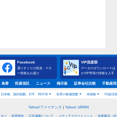
Facebook
VIP倶楽部
選りすぐりの投資・マネ
データのダウンロードほ
ー情報をお届け
かVIP専用の情報を入手
・為替
投資信託
ニュース
掲示板
証券会社比較
不動産投
日本株、国内指数、ETF、REIT等
世界の株価指数
米国株
FX経済
Yahoo!ファイナンス
Yahoo! JAPAN
ンター
利用規約
広告掲載について
メディアステートメント
免責事項（必