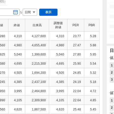
/05
）
を
表示
調整後
値
終値
出来高
PER
PBR
終値
,280
4,310
4,127,600
4,310
23.77
5.28
,560
4,980
4,655,400
4,980
27.47
5.88
日
,925
5,040
1,399,600
5,040
27.80
5.95
値
,380
4,695
2,215,300
4,695
25.90
5.54
1
2
,270
4,505
1,694,200
4,505
24.85
5.32
3
,245
4,385
2,437,100
4,385
24.19
5.18
,950
3,995
2,464,800
3,995
22.04
4.72
値
,990
4,105
2,309,900
4,105
22.64
4.85
1
2
,560
4,620
1,867,500
4,620
25.48
5.45