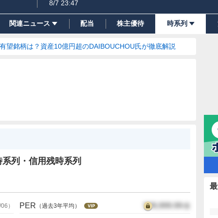
8/7 23:47
関連ニュース
配当
株主優待
時系列
の有望銘柄は？資産10億円超のDAIBOUCHOU氏が徹底解説
時系列・信用残時系列
最
PER
999,999.99
倍
/06
）
（過去3年平均）