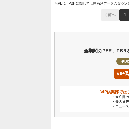
PER、PBRに関しては時系列データのダウ
前へ
1
全期間のPER、PB
初月
VI
VIP倶楽部で
今注目の
最大過去
ニュース