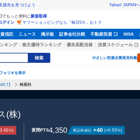
Yahoo! JAPAN
ヘ
支援先を見つけよう
IDでもっと便利に
新規取得
ログイン
ヤフーショッピングなら「毎日5％」おトク
投資信託
ニュース
掲示板
証券会社比較
不動産投資
NISA
ンキング
株主優待ランキング
優良高配当株
決算スケジュール
検索
やさしい投資
企業発見特集
フォリオを表示
90.T】
時系列
(株)
4,350
+40
3.45
)
夜間PTS
(
+0.93
)
東証終値比
%
%