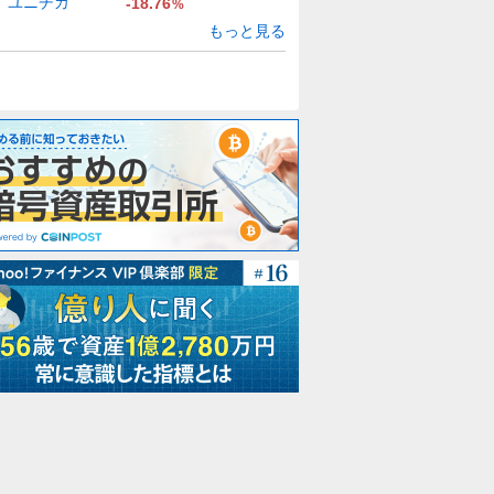
ユニチカ
-18.76
%
もっと見る