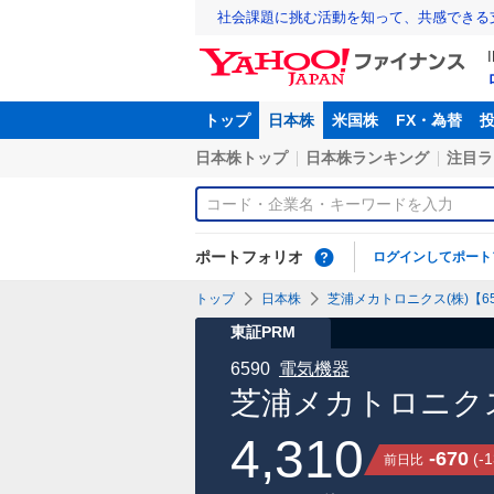
社会課題に挑む活動を知って、共感できる
トップ
日本株
米国株
FX・為替
日本株トップ
日本株ランキング
注目ラ
ポートフォリオ
ログインしてポート
トップ
日本株
芝浦メカトロニクス(株)【65
東証PRM
6590
電気機器
芝浦メカトロニクス
4,310
-670
(
-1
前日比