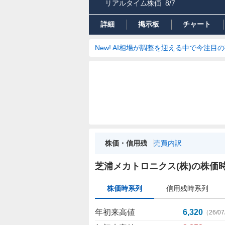
リアルタイム株価
8/7
詳細
掲示板
チャート
New! AI相場が調整を迎える中で今注目
株価・信用残
売買内訳
株
芝浦メカトロニクス(株)の株価
価
時
株価時系列
信用残時系列
系
列
年初来高値
6,320
（
26/07