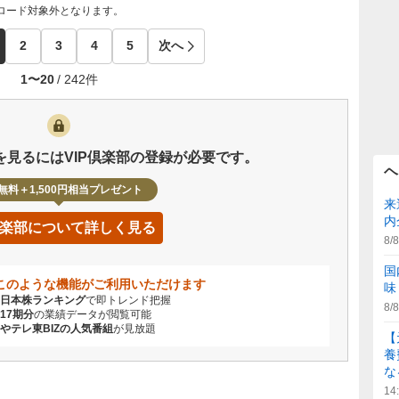
ンロード対象外となります。
2
3
4
5
次へ
1
〜
20
/
242
件
Rを見るにはVIP倶楽部の登録が必要です。
ヘ
無料＋1,500円相当プレゼント
来
内
P倶楽部について詳しく見る
8/8
国
はこのような機能がご利用いただけます
味
日本株ランキング
で即トレンド把握
8/8
17期分
の業績データが閲覧可能
やテレ東BIZの人気番組
が見放題
【
養
な
14