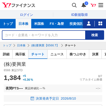
i
ログイン
ID新規取得
主
トップ
日本株
米国株
FX・為替
投資信託
ニュース
な
サ
銘
検索
ー
柄
ビ
を
トップ
日本株
(株)要興業【6566.T】
チャート
ス
検
索
詳細
掲示板
チャート
ニュース
株つぶやき
決算
(株)要興業
6566
東証STD
1,384
+5
8/7
リアルタイム株価
+0.36
%
---
夜間PTS
東証終値比
---
%
--:--
決算発表予定日
2026/8/10