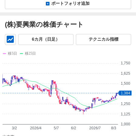
ポートフォリオ追加
(株)要興業の株価チャート
チ
6カ月（日足）
テクニカル指標
ャ
ー
移5日
移25日
ト
1,750
1,625
1,500
1,384
1,375
1,250
1,125
1,000
3/2
2026/4
5/7
6/2
2026/7
8/3