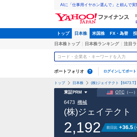
AIに「仕事用イヤホン選んで」と頼んで
トップ
日本株
米国株
FX・為替
日本株トップ
日本株ランキング
注目ラ
ポートフォリオ
ログインしてポート
トップ
日本株
(株)ジェイテクト【6473.T
東証PRM
OTC
（
---
6473
機械
(株)ジェイテクト
2,192
+36.5
(
前日比