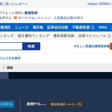
Yahoo! JAPAN
ヘ
実際に買ったレポート
IDでもっと便利に
新規取得
ログイン
ボーナスセレクション 人気商品が最大40％
投資信託
ニュース
掲示板
証券会社比較
不動産投資
NISA
ンキング
株主優待ランキング
優良高配当株
決算スケジュール
検索
やさしい投資
企業発見特集
フォリオを表示
】
業績
）
---
---
+1.69
)
夜間PTS
(
---
)
東証終値比
%
%