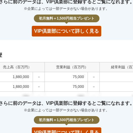
さらに前のデータは、VIP倶楽部に登録するとご覧になれます
000
0.0
%
000
0.0
%
000
0.0
%
※企業によっては一部データがない場合があります。
000
0.0
%
000
0.0
%
000
0.0
%
初月無料＋1,500円相当プレゼント
VIP倶楽部について詳しく見る
歴
売上高（百万円）
営業利益（百万円）
経常利益（百
1,880,000
－
75,000
－
1,880,000
－
75,000
－
000
－
000
－
さらに前のデータは、VIP倶楽部に登録するとご覧になれます
000
－
000
－
※企業によっては一部データがない場合があります。
000
－
000
－
初月無料＋1,500円相当プレゼント
VIP倶楽部について詳しく見る