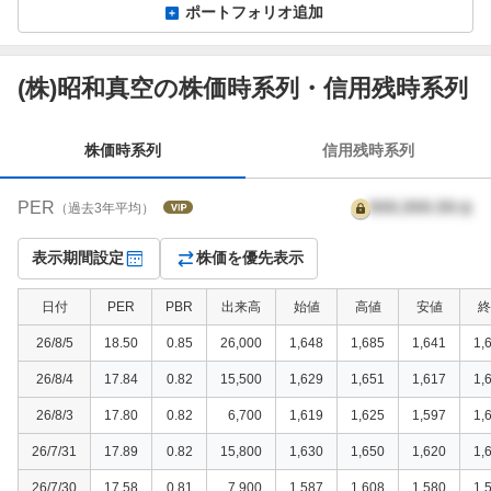
ポートフォリオ追加
株
(株)昭和真空の株価時系列・信用残時系列
価
時
系
株価時系列
信用残時系列
列
PER
999,999.99
倍
（過去3年平均）
表示期間設定
株価を優先表示
日付
PER
PBR
出来高
始値
高値
安値
終
26/8/5
18.50
0.85
26,000
1,648
1,685
1,641
1,
26/8/4
17.84
0.82
15,500
1,629
1,651
1,617
1,
26/8/3
17.80
0.82
6,700
1,619
1,625
1,597
1,
26/7/31
17.89
0.82
15,800
1,630
1,650
1,620
1,
26/7/30
17.58
0.81
7,900
1,587
1,608
1,580
1,