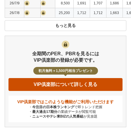
26/7/9
8,500
1,691
1,707
1,686
1,
26/7/8
25,200
1,712
1,712
1,663
1,
もっと見る
全期間のPER、PBRを見るには
VIP倶楽部の登録が必要です。
初月無料＋1,500円相当プレゼント
VIP倶楽部について詳しく見る
VIP倶楽部ではこのような機能が
ご利用いただけます
今注目の日本株ランキング
で即トレンド把握
最大過去17期分
の業績データが閲覧可能
ニュースやテレ東BIZの人気番組
が見放題