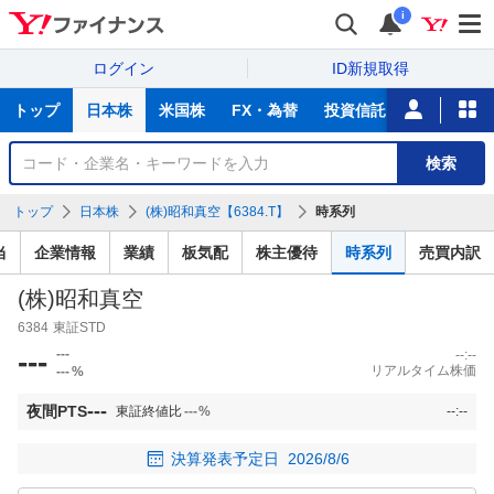
i
ログイン
ID新規取得
主
トップ
日本株
米国株
FX・為替
投資信託
ニュース
な
サ
銘
検索
ー
柄
ビ
を
トップ
日本株
(株)昭和真空【6384.T】
時系列
ス
検
索
当
企業情報
業績
板気配
株主優待
時系列
売買内訳
(株)昭和真空
6384
東証STD
---
---
--:--
リアルタイム株価
---
%
---
夜間PTS
東証終値比
---
%
--:--
決算発表予定日
2026/8/6