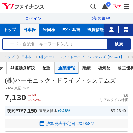
i
ログイン
ID新規取得
主
トップ
日本株
米国株
FX・為替
投資信託
ニュース
な
サ
銘
検索
ー
柄
ビ
を
トップ
日本株
(株)ハーモニック・ドライブ・システムズ【6324.T】
ス
検
索
示
AI値動き解説
配当
企業情報
業績
板気配
株主優
(株)ハーモニック・ドライブ・システムズ
6324
東証PRM
7,130
-260
8/6
リアルタイム株価
-3.52
%
7,150
夜間PTS
東証終値比
+0.28
%
8/6 23:40
決算発表予定日
2026/8/7