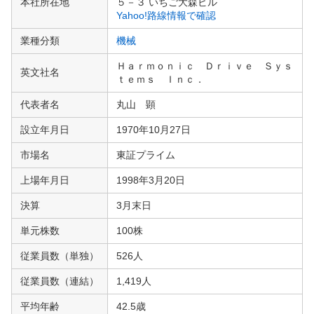
本社所在地
５－３ いちご大森ビル
情
Yahoo!路線情報で確認
報
業種分類
機械
Ｈａｒｍｏｎｉｃ Ｄｒｉｖｅ Ｓｙｓ
英文社名
ｔｅｍｓ Ｉｎｃ．
代表者名
丸山 顕
設立年月日
1970年10月27日
市場名
東証プライム
上場年月日
1998年3月20日
決算
3月末日
単元株数
100株
従業員数（単独）
526人
従業員数（連結）
1,419人
平均年齢
42.5歳