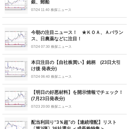
銀、郵船
07/24 11:40
株探ニュース
今朝の注目ニュース！ ★ＫＯＡ、Ａバラン
ス、日農薬などに注目！
07/24 07:30
株探ニュース
本日注目の【自社株買い】銘柄 (23日大引
け後 発表分)
07/24 06:40
株探ニュース
【明日の好悪材料】を開示情報でチェック！
(7月23日発表分)
07/23 20:00
株探ニュース
配当利回り“3％超”の【連続増配】リスト
〔第3弾〕36社選出 ＜成長株特集＞