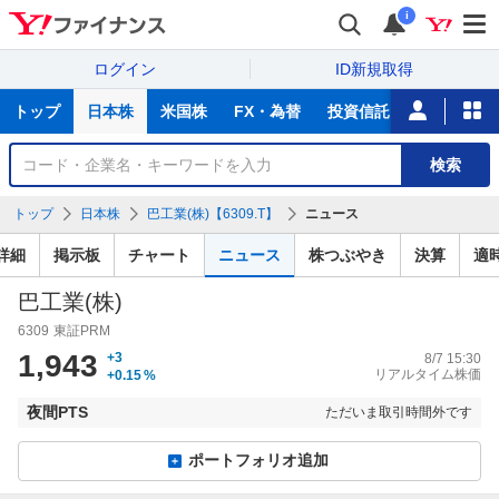
i
ログイン
ID新規取得
主
トップ
日本株
米国株
FX・為替
投資信託
ニュース
な
サ
銘
検索
ー
柄
ビ
を
トップ
日本株
巴工業(株)【6309.T】
ニュース
ス
検
索
詳細
掲示板
チャート
ニュース
株つぶやき
決算
適
巴工業(株)
6309
東証PRM
1,943
+3
8/7 15:30
リアルタイム株価
+0.15
%
夜間PTS
ただいま取引時間外です
ポートフォリオ追加