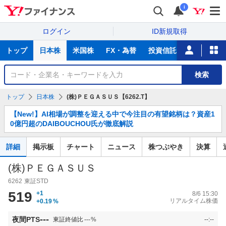
i
ログイン
ID新規取得
主
トップ
日本株
米国株
FX・為替
投資信託
ニュース
な
サ
銘
検索
ー
柄
ビ
を
トップ
日本株
(株)ＰＥＧＡＳＵＳ【6262.T】
ス
検
お
索
【New!】AI相場が調整を迎える中で今注目の有望銘柄は？資産1
知
0億円超のDAIBOUCHOU氏が徹底解説
ら
せ
詳細
掲示板
チャート
ニュース
株つぶやき
決算
(株)ＰＥＧＡＳＵＳ
6262
東証STD
519
+1
8/6 15:30
リアルタイム株価
+0.19
%
---
夜間PTS
東証終値比
---
%
--:--