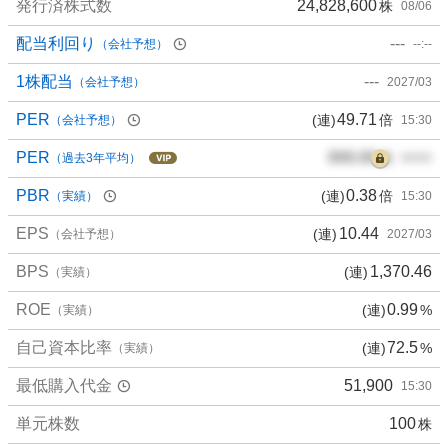
発行済株式数
24,828,600
株
08/06
配当利回り
---
（会社予想）
--:--
1株配当
---
（会社予想）
2027/03
PER
49.71
(連)
倍
（会社予想）
15:30
PER
000.00
倍
（過去3年平均）
00/00
PBR
0.38
(連)
倍
（実績）
15:30
EPS
10.44
(連)
（会社予想）
2027/03
BPS
1,370.46
(連)
（実績）
ROE
0.99
(連)
%
（実績）
自己資本比率
72.5
(連)
%
（実績）
最低購入代金
51,900
15:30
単元株数
100
株