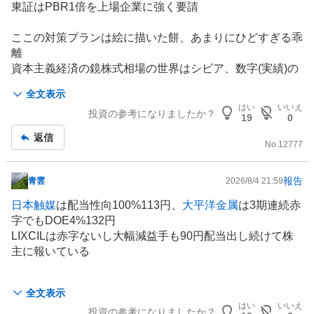
示
東証はPBR1倍を上場企業に強く要請
群、優位性を活かしていない 長くホールドしていた大阪
板
発祥オンワード樫山など
アパレル
メーカーに売り込みコラ
記
ここの対策プランは絵に描いた餅、あまりにひどすぎる乖
ボするなどの独創的発想がない ただ単に時流に流され損
事
離
失重ねているだけとしか見えません 今回の短信精読した
資本主義経済の鏡株式相場の世界はシビア、数字(実績)の
が業績不振の言い訳ばかり 自らの経営責任言及ゼロ
世界
全文表示
経営能力才覚なきものは退場すべし
はい
いいえ
投資の参考になりましたか？
19
0
返信
No.
12777
報告
青雲
2026/8/4 21:59
掲
示
日本触媒
は配当性向100%113円、
大平洋金属
は3期連続赤
板
字でもDOE4%132円
記
LIXCILは赤字ないし大幅減益手も90円配当出し続けて株
事
主に報いている
これだけの強固な財務体質、DOE5%設定70円配当だせる
全文表示
のでは?
はい
いいえ
投資の参考になりましたか？
株主還元が嫌なら、無理して上場せずにMBOかけたほう