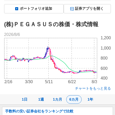
ポートフォリオ追加
証券アプリを開く
(株)ＰＥＧＡＳＵＳの株価・株式情報
2026/8/6
株
1,200
価
チ
1,000
ャ
ー
800
ト
600
400
2/16
3/30
5/11
6/22
8/3
チャートをもっと見る
1日
1週
1カ月
6カ月
1年
お
手数料の安い証券会社をランキングで比較