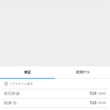
知
ら
せ
株
東証
夜間PTS
価
詳
リアルタイム表示
細
値
前日終値
518
08/05
始値
518
09:00