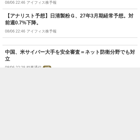
08/06 22:46
アイフィス株予報
【アナリスト予想】日清製粉Ｇ、27年3月期経常予想。対
前週0.7%下降。
08/06 22:46
アイフィス株予報
中国、米サイバー大手を安全審査＝ネット防衛分野でも対
立
08/06 22:28
時事通信
〔決算〕ソフトバンクG、純利益17．7％減＝円安響き為
替差損膨らむ―4～6月期
08/06 21:49
時事通信
ウリ信組、第三者委を設置＝元役員の預金着服など調査へ
08/06 21:44
時事通信
富士フイルムHD、複合機事業を分離へ＝2～3年後めど