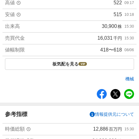
高値
522
09:17
安値
515
10:18
出来高
30,900
株
15:30
売買代金
16,031
千円
15:30
値幅制限
418〜618
08/06
板気配を見る
機械
シ
ェ
ア
参考指標
情報提供元について
時価総額
12,886
百万円
15:30