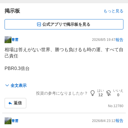
掲示板
もっと見る
公式アプリで掲示板を見る
報告
青雲
2026/8/5 19:47
掲
示
相場は答えがない世界、勝つも負けるも時の運、すべて自
板
己責任
記
事
PBR0.3倍台
HP掲載の中計＆2027年3月期目標みて株主になられた投
全文表示
資家さん大勢おられると思う 自分もその一人 些少の数
はい
いいえ
投資の参考になりましたか？
字の乖離はあるがトンデモ決算連発 あっという間に半値
12
0
以下に暴落 余りといえばあまりのいい加減さ
返信
関西企業はプレート式熱交換器染色機の
日阪製作所
、マテ
No.
12780
ハンの
ダイフク
(旧大福機工)、
任天堂
、ダイキンはじめ、
ユニークなスーパーニッチ企業の宝庫 ここもその一社
報告
青雲
2026/8/4 23:12
掲
他社の追随を許さん長年切磋琢磨した技術と特異な製品