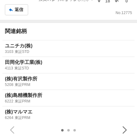
18
0
が配当出さずに気楽に経営でけるんとちゃうか
返信
No.
12775
関連銘柄
ユニチカ(株)
3103
東証STD
田岡化学工業(株)
4113
東証STD
(株)有沢製作所
5208
東証PRM
(株)島精機製作所
6222
東証PRM
(株)マルマエ
6264
東証PRM