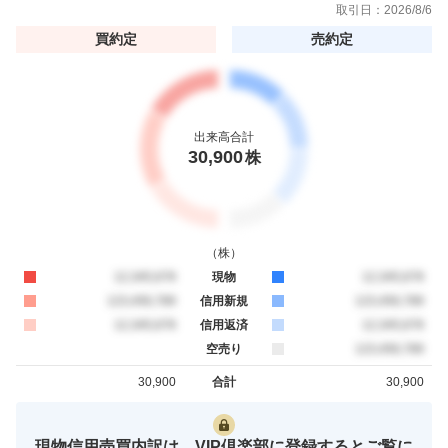
取引日：
2026/8/6
買約定
売約定
出来高合計
30,900
株
（
株
）
買約定
12,345,678
現物
売約定
12,345,678
買約定
123,456,789
信用新規
売約定
123,456,789
買約定
12,345,678
信用返済
売約定
12,345,678
空売り
売約定
123,456,789
30,900
合計
30,900
買約定
売約定
現物信用売買内訳は、VIP倶楽部に登録するとご覧に