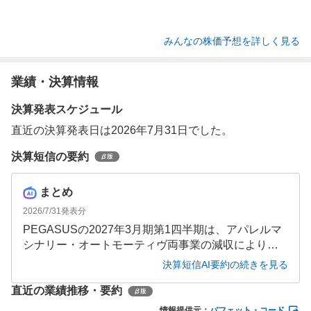
みんなの株価予想を詳しく見る
業績・決算情報
決算発表スケジュール
直近の決算発表日は2026年7月31日でした。
決算短信の要約
まとめ
2026/7/31
発表分
PEGASUSの2027年3月期第1四半期は、アパレルマ
シナリー・オートモーティヴ両事業の減収により、
売上高が前年同期比21.3%減の49億円と大幅に落ち
決算短信AI要約の続きを見る
込みました。営業利益は前年同期比89.2%減の1億
直近の業績推移・要約
円、最終損益は税金費用増加も重なり純損失1億円を
計上しています。
情報提供元：
バフェット・コード