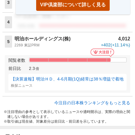
3
VIP倶楽部について詳しく見る
閲覧者数
VIP倶楽部に登録ください
4
閲覧者数
明治ホールディングス(株)
4,012
5
+402
(
+11.14
)
2269
東証PRM
%
閲覧者数
前日比
2.3
倍
【決算速報】明治ＨＤ、4-6月期(1Q)経常は38％増益で着地
株探ニュース
今注目の日本株ランキングをもっと見る
注目理由の参考として表示しているニュースや適時開示は、実際の理由と関
連しない場合があります。
取引値は現在値、対象差分は前日比・前日差を示しています。