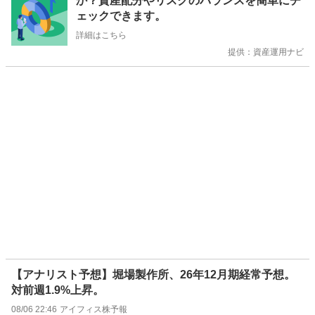
か？資産配分やリスクのバランスを簡単にチ
ら
ェックできます。
せ
詳細はこちら
提供：資産運用ナビ
【アナリスト予想】堀場製作所、26年12月期経常予想。
対前週1.9%上昇。
08/06 22:46
アイフィス株予報