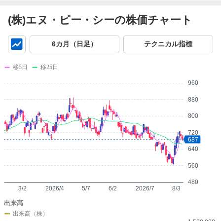
(株)エヌ・ピー・シーの株価チャート
チ
6カ月（日足）
テクニカル指標
ャ
ー
移5日
移25日
ト
960
880
800
720
687
640
560
480
3/2
2026/4
5/7
6/2
2026/7
8/3
出来高
出来高（株）