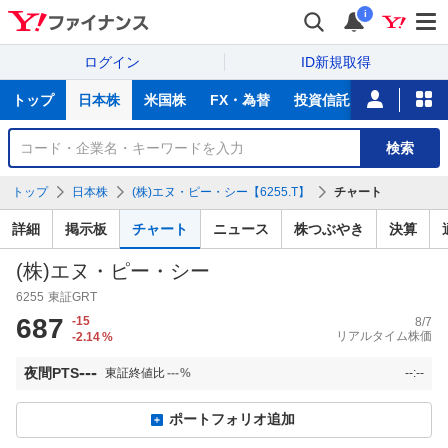
i
ログイン
ID新規取得
主
トップ
日本株
米国株
FX・為替
投資信託
ニュース
な
サ
銘
検索
ー
柄
ビ
を
トップ
日本株
(株)エヌ・ピー・シー【6255.T】
チャート
ス
検
索
詳細
掲示板
チャート
ニュース
株つぶやき
決算
(株)エヌ・ピー・シー
6255
東証GRT
687
-15
8/7
リアルタイム株価
-2.14
%
---
夜間PTS
東証終値比
---
%
--:--
ポートフォリオ追加