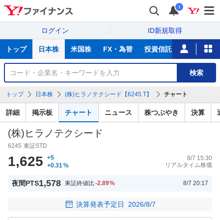
i
ログイン
ID新規取得
主
トップ
日本株
米国株
FX・為替
投資信託
ニュース
な
サ
銘
検索
ー
柄
ビ
を
トップ
日本株
(株)ヒラノテクシード【6245.T】
チャート
ス
検
索
詳細
掲示板
チャート
ニュース
株つぶやき
決算
(株)ヒラノテクシード
6245
東証STD
1,625
+5
8/7 15:30
リアルタイム株価
+0.31
%
1,578
夜間PTS
東証終値比
-2.89
%
8/7 20:17
決算発表予定日
2026/8/7