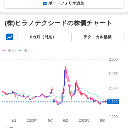
ポートフォリオ追加
(株)ヒラノテクシードの株価チャート
チ
6カ月（日足）
テクニカル指標
ャ
ー
移5日
移25日
ト
2,800
2,400
2,000
1,625
1,600
1,200
3/2
2026/4
5/7
6/2
2026/7
8/3