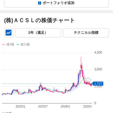
ポートフォリオ追加
(株)ＡＣＳＬの株価チャート
チ
2年（週足）
テクニカル指標
ャ
ー
移5週
移13週
ト
4,500
3,000
1,727
1,500
0
2025/1
2025/7
2026/1
2026/7