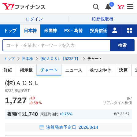
i
ログイン
ID新規取得
主
トップ
日本株
米国株
FX・為替
投資信託
ニュース
な
サ
銘
検索
ー
柄
ビ
を
トップ
日本株
(株)ＡＣＳＬ【6232.T】
チャート
ス
検
索
詳細
掲示板
チャート
ニュース
株つぶやき
決算
(株)ＡＣＳＬ
6232
東証GRT
1,727
-10
8/7
リアルタイム株価
-0.58
%
1,740
夜間PTS
東証終値比
+0.75
%
8/7 23:57
決算発表予定日
2026/8/14