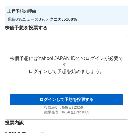
上昇
予想の理由
業績
0
%
ニュース
0
%
テクニカル
100
%
株価予想を投票する
株価予想にはYahoo! JAPAN IDでのログインが必要で
す。
ログインして予想を始めましょう。
ログインして予想を投票する
投票締切：
8/9(日) 23:59
結果発表：
8/14(金) 20:30
頃
投票内訳