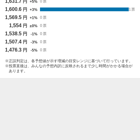
1,631.7
円
0
票
+
5
%
1,600.6
円
1
票
+
3
%
1,569.5
円
0
票
+
1
%
1,554
円
0
票
±
0
%
1,538.5
円
0
票
-
1
%
1,507.4
円
0
票
-
3
%
1,476.3
円
0
票
-
5
%
正誤判定は、各予想値が示す増減の目安レンジに基づいて行っています。
投票直後は、みんなの予想内訳に反映されるまで少し時間がかかる場合が
あります。