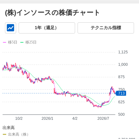
(株)インソースの株価チャート
チ
1年（週足）
テクニカル指標
ャ
ー
移5日
移25日
ト
1,125
1,000
875
750
713
625
500
10/2
2026/1
4/2
2026/7
出来高
出来高（株）