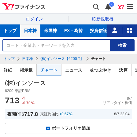
i
ログイン
ID新規取得
主
トップ
日本株
米国株
FX・為替
投資信託
ニュース
な
サ
銘
検索
ー
柄
ビ
を
トップ
日本株
(株)インソース【6200.T】
チャート
ス
検
索
詳細
掲示板
チャート
ニュース
株つぶやき
決算
(株)インソース
6200
東証PRM
713
-5
8/7
リアルタイム株価
-0.70
%
717.8
夜間PTS
東証終値比
+0.67
%
8/7 23:04
ポートフォリオ追加