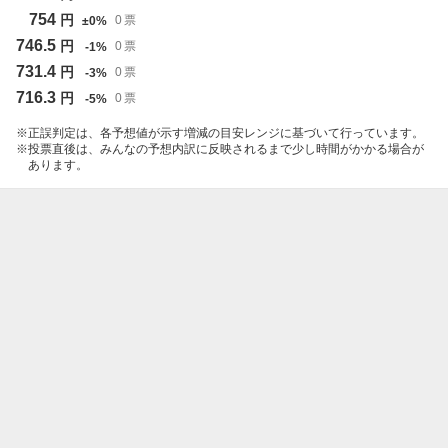
754
円
0
票
±
0
%
746.5
円
0
票
-
1
%
731.4
円
0
票
-
3
%
716.3
円
0
票
-
5
%
正誤判定は、各予想値が示す増減の目安レンジに基づいて行っています。
投票直後は、みんなの予想内訳に反映されるまで少し時間がかかる場合が
あります。