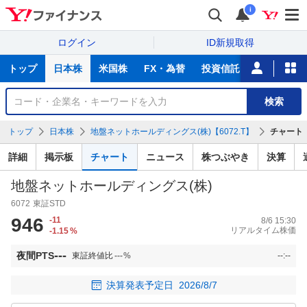
i
ログイン
ID新規取得
主
トップ
日本株
米国株
FX・為替
投資信託
ニュース
な
サ
銘
検索
ー
柄
ビ
を
トップ
日本株
地盤ネットホールディングス(株)【6072.T】
チャート
ス
検
索
詳細
掲示板
チャート
ニュース
株つぶやき
決算
地盤ネットホールディングス(株)
6072
東証STD
946
-11
8/6 15:30
リアルタイム株価
-1.15
%
---
夜間PTS
東証終値比
---
%
--:--
決算発表予定日
2026/8/7