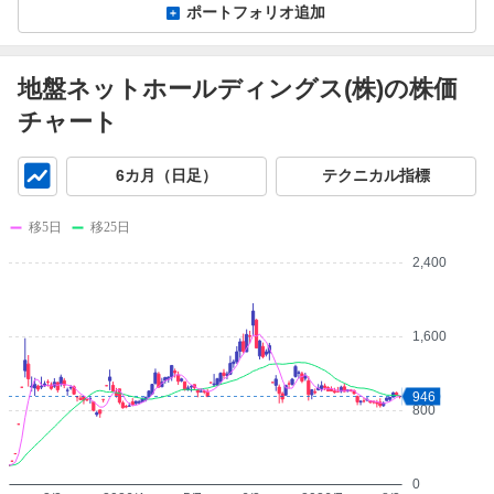
ポートフォリオ追加
地盤ネットホールディングス(株)の株価
チャート
チ
6カ月（日足）
テクニカル指標
ャ
ー
移5日
移25日
ト
2,400
1,600
946
800
0