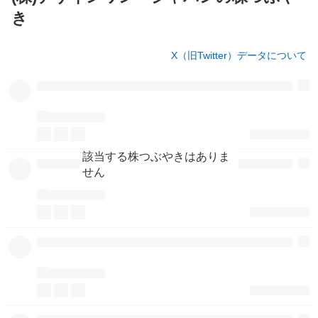
き
株
X（旧Twitter）データについて
つ
ぶ
や
き
該当する株つぶやきはありま
せん