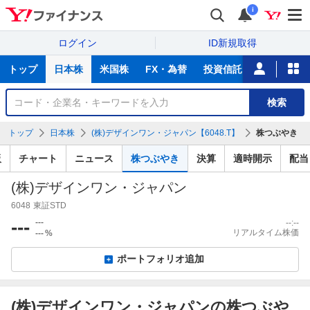
i
ログイン
ID新規取得
主
トップ
日本株
米国株
FX・為替
投資信託
ニュース
な
サ
銘
検索
ー
柄
ビ
を
トップ
日本株
(株)デザインワン・ジャパン【6048.T】
株つぶやき
ス
検
索
板
チャート
ニュース
株つぶやき
決算
適時開示
配当
(株)デザインワン・ジャパン
6048
東証STD
---
---
--:--
リアルタイム株価
---
%
ポートフォリオ追加
(株)デザインワン・ジャパンの株つぶや