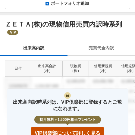
ポートフォリオ追加
ＺＥＴＡ(株)の現物信用売買内訳時系列
出
来
高
内
出来高内訳
売買代金内訳
訳
出来高合計
現物買
信用新規買
信用返
日付
（
株
）
（
株
）
（
株
）
（
株
12,345,678
123,456,789
12,345,
1234/56/78
1,234,567,890
12.3
%
23.4
%
12.
12,345,678
123,456,789
12,345,
出来高内訳時系列は、VIP倶楽部に登録するとご覧
1234/56/78
1,234,567,890
になれます。
12.3
%
23.4
%
12.
初月無料＋1,500円相当プレゼント
12,345,678
123,456,789
12,345,
1234/56/78
1,234,567,890
12.3
%
23.4
%
12.
VIP倶楽部について詳しく見る