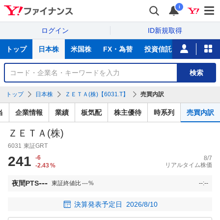
i
ログイン
ID新規取得
主
トップ
日本株
米国株
FX・為替
投資信託
ニュース
な
サ
銘
検索
ー
柄
ビ
を
トップ
日本株
ＺＥＴＡ(株)【6031.T】
売買内訳
ス
検
索
当
企業情報
業績
板気配
株主優待
時系列
売買内訳
ＺＥＴＡ(株)
6031
東証GRT
241
-6
8/7
リアルタイム株価
-2.43
%
---
夜間PTS
東証終値比
---
%
--:--
決算発表予定日
2026/8/10