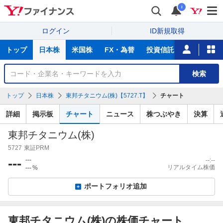
i
ログイン
ID新規取得
主
トップ
日本株
米国株
FX・為替
投資信託
ニュース
な
サ
銘
検索
ー
柄
ビ
を
トップ
日本株
東邦チタニウム(株)【5727.T】
チャート
ス
検
索
詳細
掲示板
チャート
ニュース
株つぶやき
決算
東邦チタニウム(株)
5727
東証PRM
---
---
--:--
リアルタイム株価
---
%
ポートフォリオ追加
東邦チタニウム(株)の株価チャート