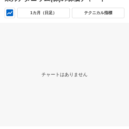
チ
1カ月（日足）
テクニカル指標
ャ
ー
ト
チャートはありません