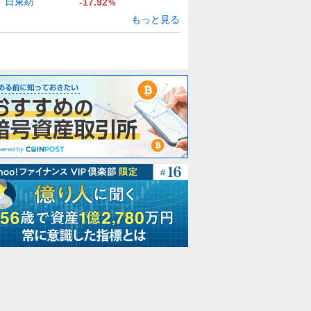
日東紡
-17.92
%
もっと見る