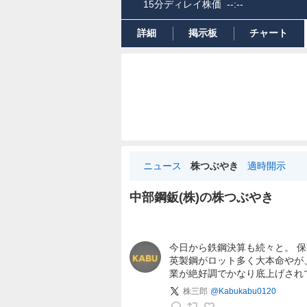
15分ディレイ株価
--:--
詳細
掲示板
チャート
ニュース
株つぶやき
適時開示
中部鋼鈑(株)の株つぶやき
株
つ
今日から鉄鋼決算も続々と。 保有
ぶ
英製鋼がロット多く大本命やが
や
業が絶好調でかなり底上げされ
き
株三郎
@
Kabukabu0120