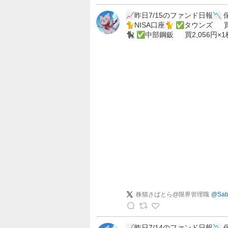
株
猫
📈昨日7/15のファンド日報📉 
🐈NISA口座🐈 ✅タウンズ 買
さ
🐈‍⬛ ✅中部鋼鈑 買2,056円×
ば
と
ら
@
限
界
管
理
職
の
投
稿
株猫さばとら@限界管理職
@
Sab
株
猫
📈昨日7/14のファンド日報📉 