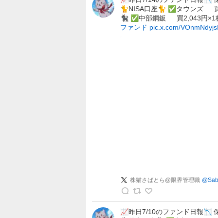
🐈NISA口座🐈 ✅タウンズ 買
さ
🐈‍⬛ ✅中部鋼鈑 買2,043円×
ば
ファンド
pic.x.com/VOnmNdyjs
と
ら
@
限
界
管
理
職
の
投
稿
株猫さばとら@限界管理職
@
Sab
株
猫
📈昨日7/10のファンド日報📉 