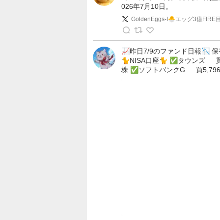
026年7月10日。
ば
と
GoldenEggs-I🐣エッグ3億F
ら
G
@
o
📈昨日7/9のファンド日報📉 保
限
🐈NISA口座🐈 ✅タウンズ 買4
l
界
株 ✅ソフトバンクG 買5,79
d
管
e
理
n
職
E
の
g
投
g
稿
s
-
I
🐣
エ
ッ
グ
3