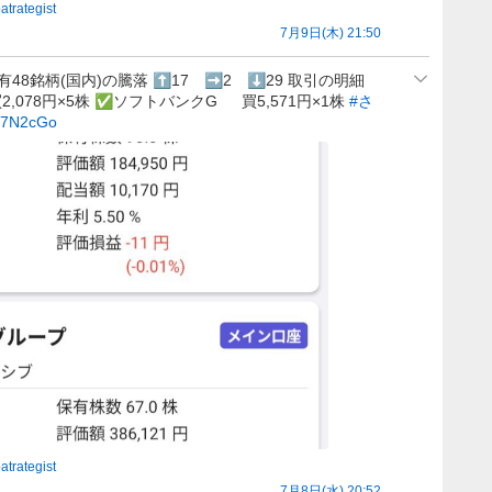
atrategist
7月9日(木) 21:50
有48銘柄(国内)の騰落 ⬆️17 ➡️2 ⬇️29 取引の明細
 買2,078円×5株 ✅ソフトバンクG 買5,571円×1株
#さ
d7N2cGo
atrategist
7月8日(水) 20:52