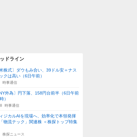
ッドライン
米株式〕ダウもみ合い、39ドル安＝ナス
ックは高い（6日午前）
時事通信
NY外為〕円下落、158円台前半（6日午前
1時）
08
時事通信
ィジカルAIを現場へ、効率化で本領発揮
「物流テック」関連株 ＜株探トップ特集
株探ニュース