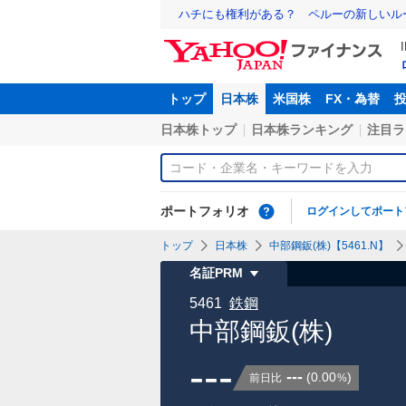
ハチにも権利がある？ ペルーの新しいル
トップ
日本株
米国株
FX・為替
日本株トップ
日本株ランキング
注目ラ
ポートフォリオ
ログインしてポート
トップ
日本株
中部鋼鈑(株)【5461.N】
名証PRM
5461
鉄鋼
中部鋼鈑(株)
---
---
(
0.00
)
前日比
%