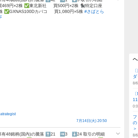
469円×2株 ✅東北新社 買500円×2株 🐈‍⬛特定口座
1株 ✅GXNAS100Dカバコ 買1,080円×5株
#さばとら
F
ヘ
〔
ダ
8/6
〔
1
0:
atrategist
フ
7月14日(火) 20:50
の
＞
保有48銘柄(国内)の騰落 ⬆️21 ➡️3 ⬇️24 取引の明細
8/6