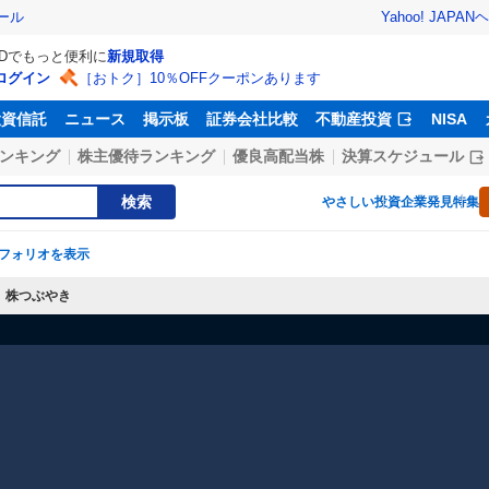
Yahoo! JAPAN
ヘ
ール
IDでもっと便利に
新規取得
ログイン
［おトク］10％OFFクーポンあります
投資信託
ニュース
掲示板
証券会社比較
不動産投資
NISA
ンキング
株主優待ランキング
優良高配当株
決算スケジュール
検索
やさしい投資
企業発見特集
フォリオを表示
株つぶやき