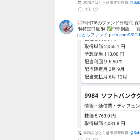
億
株猫さばとら@限界管理職
@
Sab
F
株
I
猫
R
📈昨日7/8のファンド日報📉 保
🐈‍⬛特定口座🐈‍⬛ ✅中部鋼鈑
さ
E
ばとらファンド
pic.x.com/V0C
ば
目
と
指
ら
す
@
兼
限
業
界
投
管
資
理
家
職
の
の
投
投
稿
稿
株猫さばとら@限界管理職
@
Sab