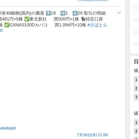
保有48銘柄(国内)の騰落 ⬆️18 ➡️1 ⬇️29 取引の明細
481円×5株 ✅東北新社 買500円×1株 🐈‍⬛特定口座
2株 ✅GXNAS100Dカバコ 買1,094円×10株
#さばとら
DF
日
値
1
2
3
値
1
atrategist
2
7月16日(木) 21:09