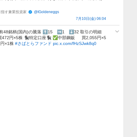
IRE目指す兼業投資家
@
IGoldeneggs
7月10日(金) 06:04
有48銘柄(国内)の騰落 ⬆️15 ➡️1 ⬇️32 取引の明細
72円×5株 🐈‍⬛特定口座🐈‍⬛ ✅中部鋼鈑 買2,055円×5
6円×1株
#さばとらファンド
pic.x.com/fHzSJwk8q0