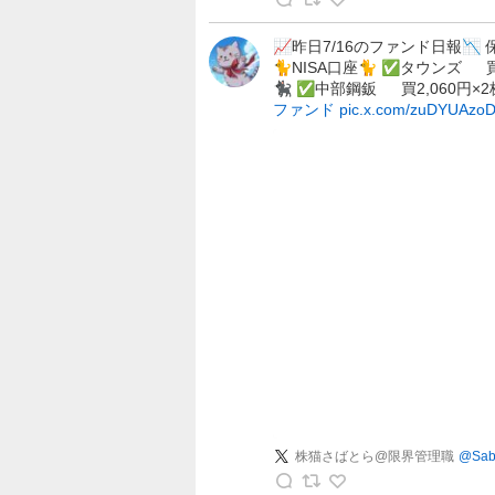
株
三
📈昨日7/16のファンド日報📉 
🐈NISA口座🐈 ✅タウンズ 買
郎
🐈‍⬛ ✅中部鋼鈑 買2,060円×
の
ファンド
pic.x.com/zuDYUAzo
投
稿
株猫さばとら@限界管理職
@
Sab