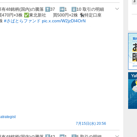
3
保有48銘柄(国内)の騰落 ⬆️37 ➡️1 ⬇️10 取引の明細
470円×3株 ✅東北新社 買500円×2株 🐈‍⬛特定口座
1株
#さばとらファンド
pic.x.com/W2jzDI4OrN
atrategist
7月15日(水) 20:56
保有48銘柄(国内)の騰落 ⬆️42 ➡️1 ⬇️5 取引の明細