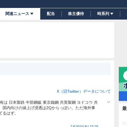
関連ニュース
配当
株主優待
時系列
X（旧Twitter）データについて
は 日本製鉄 中部鋼鈑 東京鐵鋼 共英製鋼 ヨドコウ 共
、国内向けの値上げ浸透は2Qからっぽい。ただ海外事
最
てるはず。
7月30日(木) 23:25