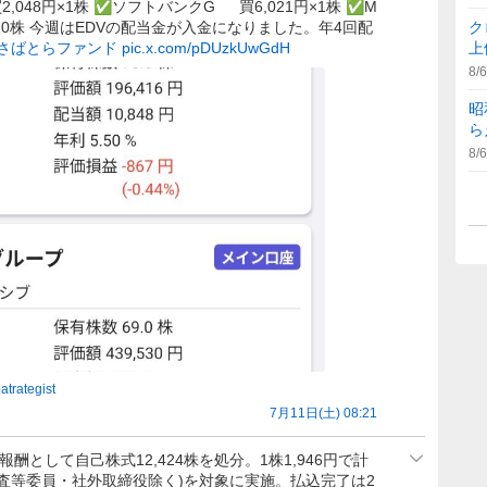
買2,048円×1株 ✅ソフトバンクG 買6,021円×1株 ✅M
5円×10株 今週はEDVの配当金が入金になりました。年4回配
ク
#さばとらファンド
pic.x.com/pDUzkUwGdH
上
8/6
昭
ら
8/6
atrategist
7月11日(土) 08:21
式報酬として自己株式12,424株を処分。1株1,946円で計
6名(監査等委員・社外取締役除く)を対象に実施。払込完了は2