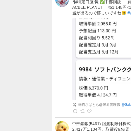
🐈‍⬛特定口座🐈‍⬛ ✅中部鋼鈑 
さ
ACBEE PLANET 売1,14
ば
当が出るので嬉しいですね🤤
と
ら
@
限
界
管
理
職
の
投
稿
株猫さばとら@限界管理職
@
Sab
株
猫
中部鋼鈑(5461) 譲渡制限付株
2,417万1,104円。取締役
さ