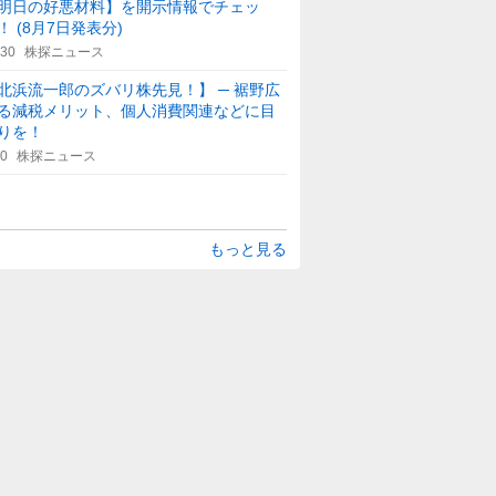
明日の好悪材料】を開示情報でチェッ
！ (8月7日発表分)
:30
株探ニュース
北浜流一郎のズバリ株先見！】 ─ 裾野広
る減税メリット、個人消費関連などに目
りを！
30
株探ニュース
もっと見る