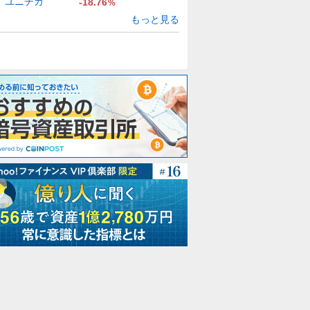
ユニチカ
-18.76
%
もっと見る