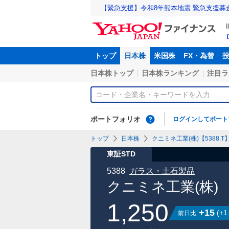
【緊急支援】令和8年熊本地震 緊急支援募
トップ
日本株
米国株
FX・為替
日本株トップ
日本株ランキング
注目ラ
ポートフォリオ
ログインしてポート
トップ
日本株
クニミネ工業(株)【5388.T
東証STD
5388
ガラス・土石製品
クニミネ工業(株)
1,250
+15
(
+1
前日比