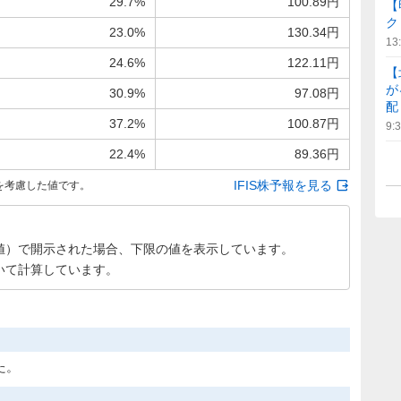
29.7%
100.89円
【
ク
23.0%
130.34円
13
24.6%
122.11円
【
が
30.9%
97.08円
配
37.2%
100.87円
9:
22.4%
89.36円
IFIS株予報を見る
を考慮した値です。
値）で開示された場合、下限の値を表示しています。
いて計算しています。
た。