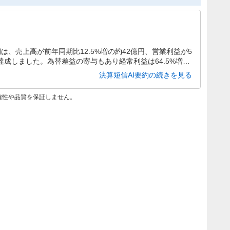
期は、売上高が前年同期比12.5%増の約42億円、営業利益が5
を達成しました。為替差益の寄与もあり経常利益は64.5%増、
通期予想に変更はなく、配当も前期と同額の年40円が予定され
決算短信AI要約の続きを見る
確性や品質を保証しません。