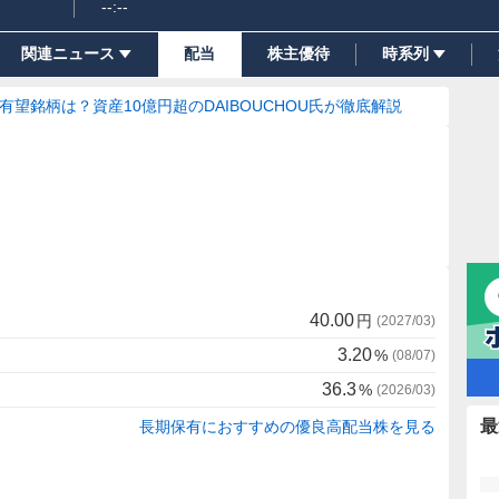
--:--
関連ニュース
配当
株主優待
時系列
の有望銘柄は？資産10億円超のDAIBOUCHOU氏が徹底解説
40.00
円
(
2027/03
)
3.20
%
(
08/07
)
36.3
%
(
2026/03
)
最
長期保有におすすめの優良高配当株を見る