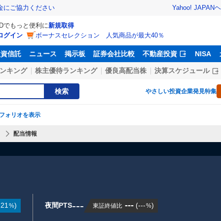
Yahoo! JAPAN
ヘ
金にご協力ください
IDでもっと便利に
新規取得
ログイン
ボーナスセレクション 人気商品が最大40％
投資信託
ニュース
掲示板
証券会社比較
不動産投資
NISA
ンキング
株主優待ランキング
優良高配当株
決算スケジュール
検索
やさしい投資
企業発見特集
フォリオを表示
】
配当情報
---
---
.21
)
夜間PTS
(
---
)
東証終値比
%
%