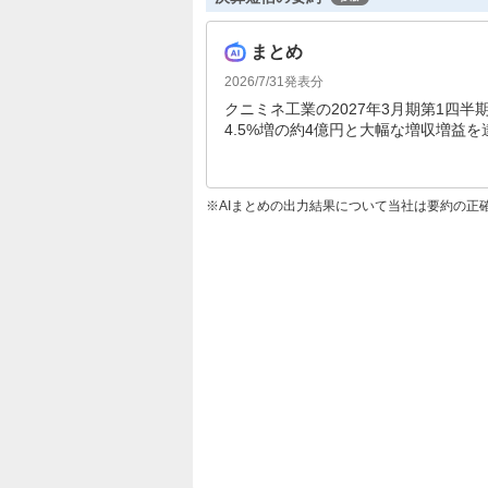
まとめ
2026/7/31
発表分
クニミネ工業の2027年3月期第1四半
4.5%増の約4億円と大幅な増収増益
最終利益も49.6%増となりました。
ています。
AIまとめの出力結果について当社は要約の正