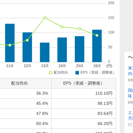
ヘ
来
内
8/8
配当性向
EPS（実績・調整後）
国
36.3%
110.10円
味
8/8
45.4%
88.13円
エ
47.8%
83.64円
月
60.4%
66.20円
17