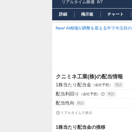
リアルタイム株価
8/7
詳細
掲示板
チャート
New! AI相場が調整を迎える中で今注目
クニミネ工業(株)の配当情報
1株当たり配当金
（会社予想）
用語
配当利回り
（会社予想）
用語
配当性向
用語
リアルタイムで表示
1株当たり配当金の推移