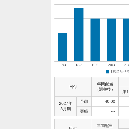
年間配当
日付
（調整後）
第
予想
40.00
2027年
3月期
実績
---
年間配当
日付