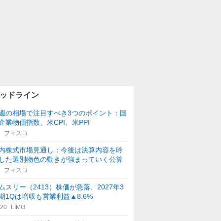
ッドライン
週の相場で注目すべき3つのポイント：国
企業物価指数、米CPI、米PPI
フィスコ
内株式市場見通し：今後は決算内容を吟
した選別物色の動きが強まっていく公算
フィスコ
ムスリー（2413）株価が急落、2027年3
期1Qは増収も営業利益▲8.6%
:20
LIMO