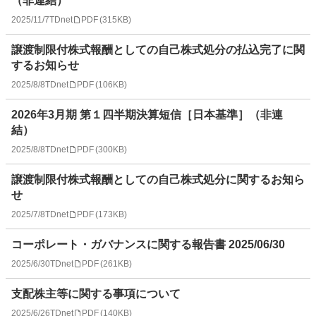
（非連結）
2025/11/7
TDnet
PDF
(
315KB
)
譲渡制限付株式報酬としての自己株式処分の払込完了に関
するお知らせ
2025/8/8
TDnet
PDF
(
106KB
)
2026年3月期 第１四半期決算短信［日本基準］（非連
結）
2025/8/8
TDnet
PDF
(
300KB
)
譲渡制限付株式報酬としての自己株式処分に関するお知ら
せ
2025/7/8
TDnet
PDF
(
173KB
)
コーポレート・ガバナンスに関する報告書 2025/06/30
2025/6/30
TDnet
PDF
(
261KB
)
支配株主等に関する事項について
2025/6/26
TDnet
PDF
(
140KB
)