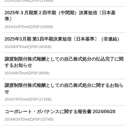
2024/11/8
TDnet
PDF
(
124KB
)
2025年３月期第２四半期（中間期）決算短信〔日本基
準〕
2024/11/8
TDnet
PDF
(
318KB
)
2025年3月期 第1四半期決算短信〔日本基準〕（非連結）
2024/8/9
TDnet
PDF
(
303KB
)
譲渡制限付株式報酬としての自己株式処分の払込完了に関
するお知らせ
2024/8/8
TDnet
PDF
(
85KB
)
譲渡制限付株式報酬としての自己株式処分に関するお知ら
せ
2024/7/9
TDnet
PDF
(
171KB
)
コーポレート・ガバナンスに関する報告書 2024/06/28
2024/6/28
TDnet
PDF
(
237KB
)