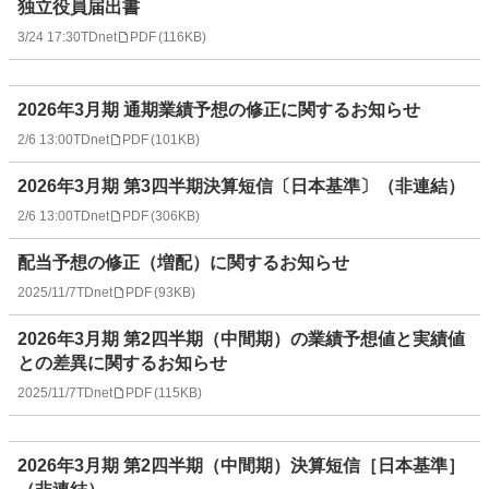
独立役員届出書
3/24 17:30
TDnet
PDF
(
116KB
)
2026年3月期 通期業績予想の修正に関するお知らせ
2/6 13:00
TDnet
PDF
(
101KB
)
2026年3月期 第3四半期決算短信〔日本基準〕（非連結）
2/6 13:00
TDnet
PDF
(
306KB
)
配当予想の修正（増配）に関するお知らせ
2025/11/7
TDnet
PDF
(
93KB
)
2026年3月期 第2四半期（中間期）の業績予想値と実績値
との差異に関するお知らせ
2025/11/7
TDnet
PDF
(
115KB
)
2026年3月期 第2四半期（中間期）決算短信［日本基準］