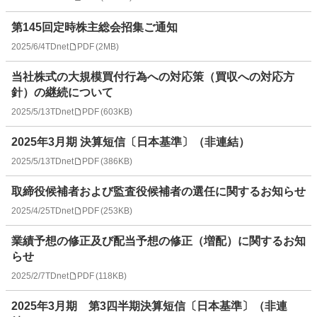
第145回定時株主総会招集ご通知
2025/6/4
TDnet
PDF
(
2MB
)
当社株式の大規模買付行為への対応策（買収への対応方
針）の継続について
2025/5/13
TDnet
PDF
(
603KB
)
2025年3月期 決算短信〔日本基準〕（非連結）
2025/5/13
TDnet
PDF
(
386KB
)
取締役候補者および監査役候補者の選任に関するお知らせ
2025/4/25
TDnet
PDF
(
253KB
)
業績予想の修正及び配当予想の修正（増配）に関するお知
らせ
2025/2/7
TDnet
PDF
(
118KB
)
2025年3月期 第3四半期決算短信〔日本基準〕（非連