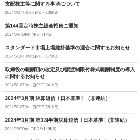
支配株主等に関する事項について
2024/6/27
TDnet
PDF
(
138KB
)
第144回定時株主総会招集ご通知
2024/6/5
TDnet
PDF
(
1MB
)
スタンダード市場上場維持基準の適合に関するお知らせ
2024/5/10
TDnet
PDF
(
175KB
)
取締役の報酬額の改定及び譲渡制限付株式報酬制度の導入
に関するお知らせ
2024/5/10
TDnet
PDF
(
341KB
)
2024年3月期 決算短信〔日本基準〕（非連結）
2024/5/10
TDnet
PDF
(
381KB
)
2024年3月期 第3四半期決算短信〔日本基準〕(非連結）
2024/2/9
TDnet
PDF
(
149KB
)