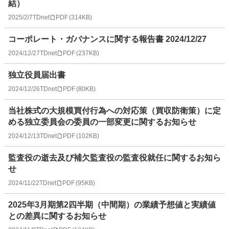
結）
2025/2/7
TDnet
PDF
(
314KB
)
コーポレート・ガバナンスに関する報告書 2024/12/27
2024/12/27
TDnet
PDF
(
237KB
)
独立役員届出書
2024/12/26
TDnet
PDF
(
80KB
)
当社株式の大規模買付行為への対応策（買収防衛策）に定
める独立委員会の委員の一部変更に関するお知らせ
2024/12/13
TDnet
PDF
(
102KB
)
監査役の逝去及び補欠監査役の監査役就任に関するお知ら
せ
2024/11/22
TDnet
PDF
(
95KB
)
2025年3月期第2四半期（中間期）の業績予想値と実績値
との差異に関するお知らせ