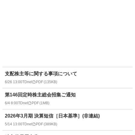
支配株主等に関する事項について
6/26 13:00
TDnet
PDF
(
135KB
)
第146回定時株主総会招集ご通知
6/4 8:00
TDnet
PDF
(
1MB
)
2026年3月期 決算短信［日本基準］(非連結)
5/14 13:00
TDnet
PDF
(
389KB
)