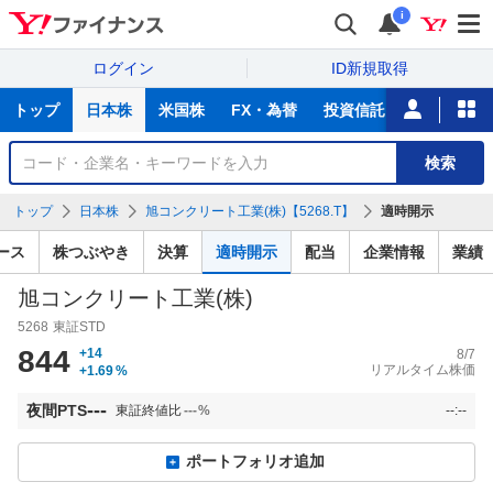
i
ログイン
ID新規取得
主
トップ
日本株
米国株
FX・為替
投資信託
ニュース
な
サ
銘
検索
ー
柄
ビ
を
トップ
日本株
旭コンクリート工業(株)【5268.T】
適時開示
ス
検
索
ース
株つぶやき
決算
適時開示
配当
企業情報
業績
旭コンクリート工業(株)
5268
東証STD
844
+14
8/7
リアルタイム株価
+1.69
%
---
夜間PTS
東証終値比
---
%
--:--
ポートフォリオ追加