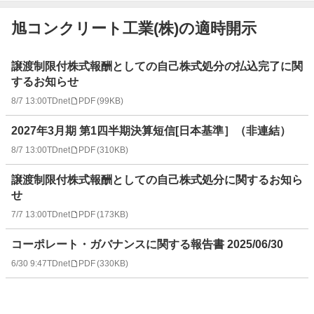
旭コンクリート工業(株)の適時開示
適
譲渡制限付株式報酬としての自己株式処分の払込完了に関
時
するお知らせ
開
8/7 13:00
TDnet
PDF
(
99KB
)
示
情
2027年3月期 第1四半期決算短信[日本基準］（非連結）
報
一
8/7 13:00
TDnet
PDF
(
310KB
)
覧
譲渡制限付株式報酬としての自己株式処分に関するお知ら
せ
7/7 13:00
TDnet
PDF
(
173KB
)
コーポレート・ガバナンスに関する報告書 2025/06/30
6/30 9:47
TDnet
PDF
(
330KB
)