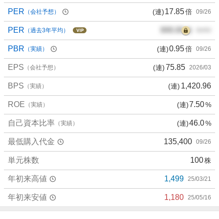
PER
17.85
(連)
倍
（会社予想）
09/26
PER
000.00
倍
（過去3年平均）
00/00
PBR
0.95
(連)
倍
（実績）
09/26
EPS
75.85
(連)
（会社予想）
2026/03
BPS
1,420.96
(連)
（実績）
ROE
7.50
(連)
%
（実績）
自己資本比率
46.0
(連)
%
（実績）
最低購入代金
135,400
09/26
単元株数
100
株
年初来高値
1,499
25/03/21
年初来安値
1,180
25/05/16