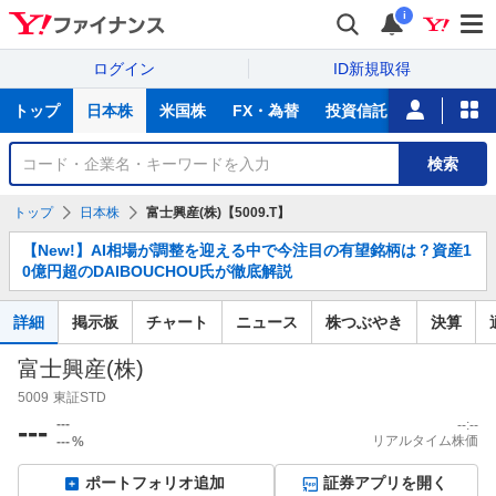
i
ログイン
ID新規取得
主
トップ
日本株
米国株
FX・為替
投資信託
ニュース
な
サ
銘
検索
ー
柄
ビ
を
トップ
日本株
富士興産(株)【5009.T】
ス
検
お
索
【New!】AI相場が調整を迎える中で今注目の有望銘柄は？資産1
知
0億円超のDAIBOUCHOU氏が徹底解説
ら
せ
詳細
掲示板
チャート
ニュース
株つぶやき
決算
富士興産(株)
5009
東証STD
---
---
--:--
リアルタイム株価
---
%
ポートフォリオ追加
証券アプリを開く