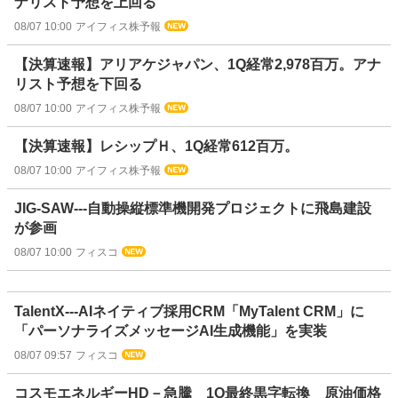
ナリスト予想を上回る
08/07 10:00
アイフィス株予報
【決算速報】アリアケジャパン、1Q経常2,978百万。アナ
リスト予想を下回る
08/07 10:00
アイフィス株予報
【決算速報】レシップＨ、1Q経常612百万。
08/07 10:00
アイフィス株予報
JIG-SAW---自動操縦標準機開発プロジェクトに飛島建設
が参画
08/07 10:00
フィスコ
TalentX---AIネイティブ採用CRM「MyTalent CRM」に
「パーソナライズメッセージAI生成機能」を実装
08/07 09:57
フィスコ
コスモエネルギーHD－急騰 1Q最終黒字転換 原油価格