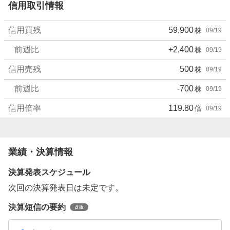
信用取引情報
信用買残
59,900
株
09/19
前週比
+2,400
株
09/19
信用売残
500
株
09/19
前週比
-700
株
09/19
信用倍率
119.80
倍
09/19
業績・決算情報
決算発表スケジュール
次回の決算発表日は未定です。
決算短信の要約