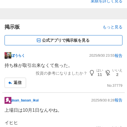
業績を詳しく見る
掲示板
もっと見る
公式アプリで掲示板を見る
報告
ぼうらく
2025/9/30 23:55
掲
示
持ち株が取引出来なくて焦った。
板
はい
いいえ
投資の参考になりましたか？
11
2
記
返信
事
No.
37779
報告
jisan_basan_ikui
2025/9/30 8:28
掲
示
上場日は10月1日なんやね。
板
記
イヒヒ