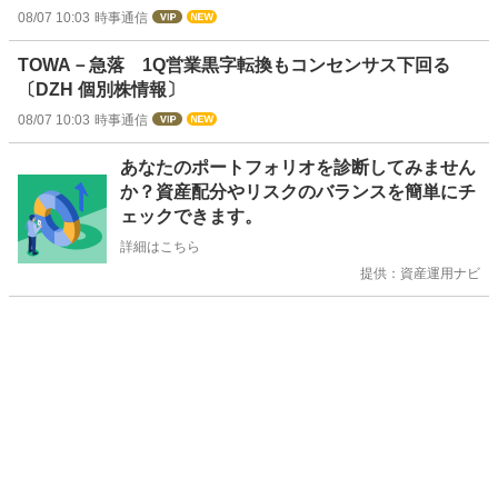
08/07 10:03
時事通信
TOWA－急落 1Q営業黒字転換もコンセンサス下回る
〔DZH 個別株情報〕
08/07 10:03
時事通信
お
あなたのポートフォリオを診断してみません
知
か？資産配分やリスクのバランスを簡単にチ
ら
ェックできます。
せ
詳細はこちら
提供：資産運用ナビ