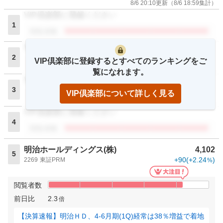
8/6 20:10
更新
（
8/6 18:59
集計）
VIP倶楽部に登録ください
1
閲覧者数
VIP倶楽部に登録ください
2
VIP倶楽部に登録するとすべてのランキングをご
閲覧者数
覧になれます。
VIP倶楽部に登録ください
3
VIP倶楽部について詳しく見る
閲覧者数
VIP倶楽部に登録ください
4
閲覧者数
明治ホールディングス(株)
4,102
5
+90
(
+2.24
)
2269
東証PRM
%
閲覧者数
前日比
2.3
倍
【決算速報】明治ＨＤ、4-6月期(1Q)経常は38％増益で着地