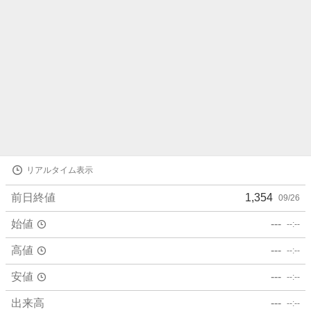
株
リアルタイム表示
価
詳
前日終値
1,354
09/26
細
値
始値
---
--:--
高値
---
--:--
安値
---
--:--
出来高
---
--:--