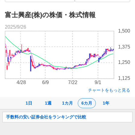
富士興産(株)の株価・株式情報
2025/9/26
株
1,500
価
チ
1,375
ャ
ー
ト
1,250
1,125
4/28
6/9
7/22
9/1
チャートをもっと見る
1日
1週
1カ月
6カ月
1年
お
手数料の安い証券会社をランキングで比較
知
ら
せ