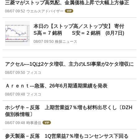
三菱マがストップ高気配、金属価格上昇で大幅上方修正
08/07 09:52
ウエルスアドバイザー
本日の【ストップ高／ストップ安】 寄付
S高＝ 7 銘柄 S安＝ 2 銘柄 (8月7日)
08/07 09:50
株探ニュース
アクセル---1Qは2ケタ増収、主力のLSI事業が2ケタ増収に
08/07 09:50
フィスコ
Ａｒｅｎｔ---急落、26年6月期通期業績を発表
08/07 09:48
フィスコ
ホシザキ－反落 上期営業益7％増も材料出尽くし〔DZH
個別株情報〕
08/07 09:48
時事通信
参天製薬－反落 1Q営業益7％増もコンセンサス下回る