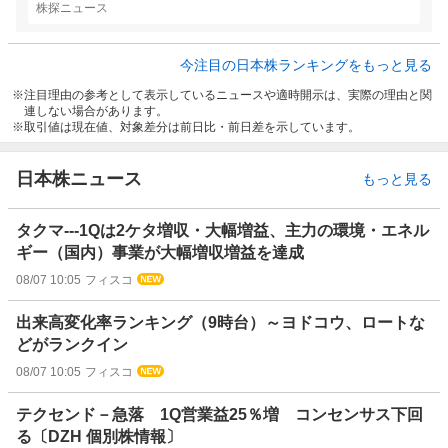
株探ニュース
今注目の日本株ランキングをもっと見る
注目理由の参考として表示しているニュースや適時開示は、実際の理由と関
連しない場合があります。
取引値は現在値、対象差分は前日比・前日差を示しています。
日本株ニュース
もっと見る
タクマ---1Qは2ケタ増収・大幅増益、主力の環境・エネル
ギー（国内）事業が大幅増収増益を達成
08/07 10:05
フィスコ
出来高変化率ランキング（9時台）～ヨドコウ、ロートな
どがランクイン
08/07 10:05
フィスコ
テクセンド－急落 1Q営業益25％増 コンセンサス下回
る〔DZH 個別株情報〕