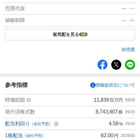
売買代金
---
--:--
値幅制限
---
--/--
板気配を見る
卸売業
シ
ェ
ア
参考指標
情報提供元について
時価総額
11,839
百万円
09/26
発行済株式数
8,743,907
株
09/26
配当利回り
4.58
%
（会社予想）
09/26
1株配当
62.00
円
（会社予想）
2026/03