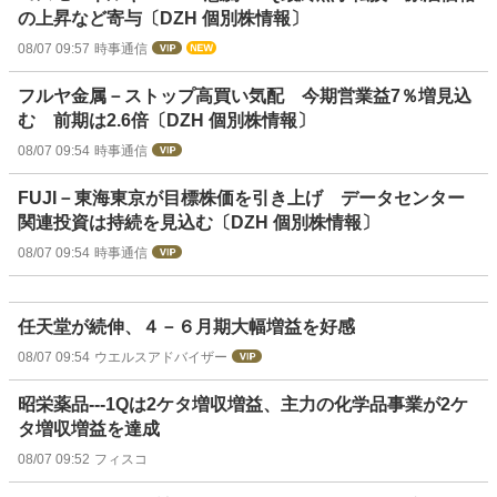
の上昇など寄与〔DZH 個別株情報〕
08/07 09:57
時事通信
フルヤ金属－ストップ高買い気配 今期営業益7％増見込
む 前期は2.6倍〔DZH 個別株情報〕
08/07 09:54
時事通信
FUJI－東海東京が目標株価を引き上げ データセンター
関連投資は持続を見込む〔DZH 個別株情報〕
08/07 09:54
時事通信
任天堂が続伸、４－６月期大幅増益を好感
08/07 09:54
ウエルスアドバイザー
昭栄薬品---1Qは2ケタ増収増益、主力の化学品事業が2ケ
タ増収増益を達成
08/07 09:52
フィスコ