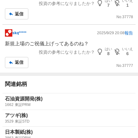
事
はい
いいえ
投資の参考になりましたか？
7
1
返信
No.
37778
報告
skq*****
2025/9/29 20:08
掲
示
新規上場のご祝儀上げってあるのね？
板
はい
いいえ
投資の参考になりましたか？
8
6
記
返信
事
No.
37777
関連銘柄
石油資源開発(株)
1662
東証PRM
アツギ(株)
3529
東証STD
日本製紙(株)
3863
東証PRM