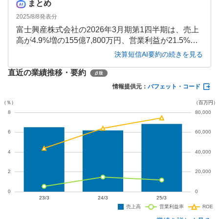
まとめ
2025/8/8
発表分
富士興産株式会社の2026年3月期第1四半期は、売上
高が4.9%増の155億7,800万円、営業利益が21.5%増
の1億4,900万円と増収増益となりました。環境対応
決算短信AI要約の続きを見る
型エネルギーの拡大やリサイクル事業の強化が奏功
直近の業績推移・要約
し、石油事業以外のセグメントが好調でした。今後
は持株会社体制への移行を予定しており、M&Aや新
情報提供元：
バフェット・コード
規事業創出を含む戦略投資の拡大を目指していま
す。