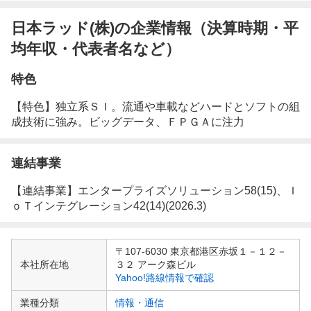
日本ラッド(株)の企業情報（決算時期・平
均年収・代表者名など）
特色
【特色】独立系ＳＩ。流通や車載などハードとソフトの組
成技術に強み。ビッグデータ、ＦＰＧＡに注力
連結事業
【連結事業】エンタープライズソリューション58(15)、Ｉ
ｏＴインテグレーション42(14)(2026.3)
企
〒107-6030 東京都港区赤坂１－１２－
業
本社所在地
３２ アーク森ビル
情
Yahoo!路線情報で確認
報
業種分類
情報・通信