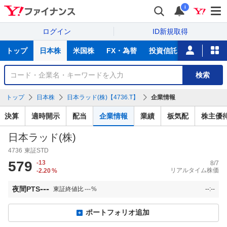
i
ログイン
ID新規取得
主
トップ
日本株
米国株
FX・為替
投資信託
ニュース
な
サ
銘
検索
ー
柄
ビ
を
トップ
日本株
日本ラッド(株)【4736.T】
企業情報
ス
検
索
決算
適時開示
配当
企業情報
業績
板気配
株主優
日本ラッド(株)
4736
東証STD
579
-13
8/7
リアルタイム株価
-2.20
%
---
夜間PTS
東証終値比
---
%
--:--
ポートフォリオ追加