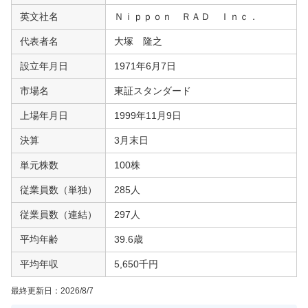
英文社名
Ｎｉｐｐｏｎ ＲＡＤ Ｉｎｃ．
代表者名
大塚 隆之
設立年月日
1971年6月7日
市場名
東証スタンダード
上場年月日
1999年11月9日
決算
3月末日
単元株数
100株
従業員数（単独）
285人
従業員数（連結）
297人
平均年齢
39.6歳
平均年収
5,650千円
最終更新日：
2026/8/7