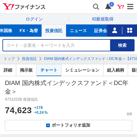
i
ログイン
ID新規取得
主
米国株
FX・為替
投資信託
ニュース
証券会社比較
NIS
な
サ
銘
検索
ー
柄
ビ
を
トップ
投資信託
DIAM 国内株式インデックスファンド＜DC年金＞【4731
ス
検
索
詳細
掲示板
チャート
シミュレーション
組入銘柄
販
DIAM 国内株式インデックスファンド＜DC年
金＞
4731102B
投資信託
74,623
+178
+0.24
%
8/6
ポートフォリオ追加