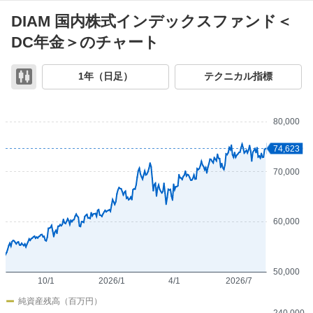
DIAM 国内株式インデックスファンド＜
DC年金＞のチャート
チ
1年（日足）
テクニカル指標
ャ
ー
ト
80,000
74,623
70,000
60,000
50,000
10/1
2026/1
4/1
2026/7
純資産残高（百万円）
240,000