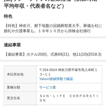
平均年収・代表者名など）
特色
【特色】神奈川、都下地盤の冠婚葬祭業大手。葬儀を柱に
婚礼や介護事業も。１８年１０月から持株会社移行
連結事業
【連結事業】ホテル20(0)、式典69(21)、他11(10)(2018.3)
企
〒254-0024 神奈川県平塚市馬入本町１
業
本社所在地
３−１１
情
Yahoo!路線情報で確認
報
業種分類
サービス業
ＳＵＮ・ＬＩＦＥ ＣＯＲＰＯＲＡＴＩ
英文社名
ＯＮ