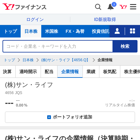
i
ログイン
ID新規取得
主
トップ
日本株
米国株
FX・為替
投資信託
ニュース
な
サ
銘
検索
ー
柄
ビ
を
トップ
日本株
(株)サン・ライフ【4656.Q】
企業情報
ス
検
索
決算
適時開示
配当
企業情報
業績
板気配
株主優
(株)サン・ライフ
4656
JQS
---
---
--:--
リアルタイム株価
0.00
%
ポートフォリオ追加
(株)サン・ライフの企業情報（決算時期・