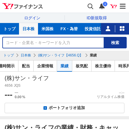
i
ログイン
ID新規取得
主
トップ
日本株
米国株
FX・為替
投資信託
ニュース
な
サ
銘
検索
ー
柄
ビ
を
トップ
日本株
(株)サン・ライフ【4656.Q】
業績
ス
検
索
適時開示
配当
企業情報
業績
板気配
株主優待
時系
(株)サン・ライフ
4656
JQS
---
---
--:--
リアルタイム株価
0.00
%
ポートフォリオ追加
(株)サン・ライフの業績・財務・キャッ