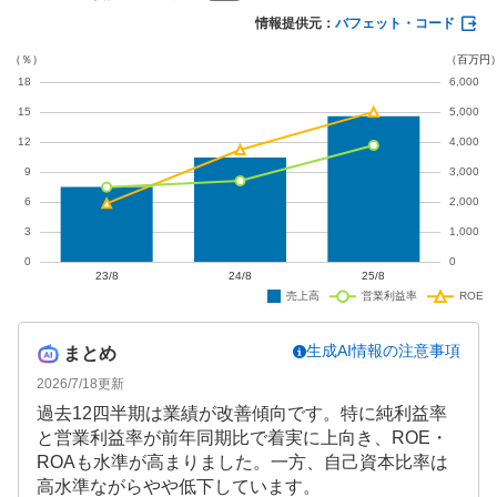
セキュリティ関連の需要が伸長しており、今後の成
情報提供元：
バフェット・コード
長が期待されます。
生成AI情報の注意事項
まとめ
2026/7/18
更新
過去12四半期は業績が改善傾向です。特に純利益率
と営業利益率が前年同期比で着実に上向き、ROE・
ROAも水準が高まりました。一方、自己資本比率は
高水準ながらやや低下しています。