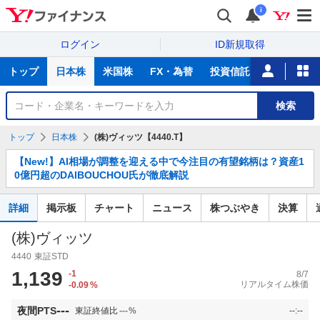
i
ログイン
ID新規取得
主
トップ
日本株
米国株
FX・為替
投資信託
ニュース
な
サ
銘
検索
ー
柄
ビ
を
トップ
日本株
(株)ヴィッツ【4440.T】
ス
検
お
索
【New!】AI相場が調整を迎える中で今注目の有望銘柄は？資産1
知
0億円超のDAIBOUCHOU氏が徹底解説
ら
せ
詳細
掲示板
チャート
ニュース
株つぶやき
決算
(株)ヴィッツ
4440
東証STD
1,139
-1
8/7
リアルタイム株価
-0.09
%
---
夜間PTS
東証終値比
---
%
--:--