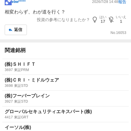
報告
ebw*****
2026/7/28 14:48
掲
示
相変わらず、わが道を行く？
板
はい
いいえ
投資の参考になりましたか？
17
1
記
返信
事
No.
16053
関連銘柄
(株)ＳＨＩＦＴ
3697
東証PRM
(株)ＣＲＩ・ミドルウェア
3698
東証STD
(株)フーバーブレイン
3927
東証STD
グローバルセキュリティエキスパート(株)
4417
東証GRT
イーソル(株)