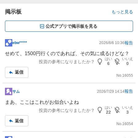
掲示板
もっと見る
公式アプリで掲示板を見る
報告
ebw*****
2026/8/6 10:36
掲
示
せめて、1500円行くのであれば、その気に成るけどな？
板
はい
いいえ
投資の参考になりましたか？
6
0
記
返信
事
No.
16055
報告
サム
2026/7/29 14:14
掲
示
まあ、ここはこれがお似合いよね
板
はい
いいえ
投資の参考になりましたか？
22
3
記
返信
事
No.
16054