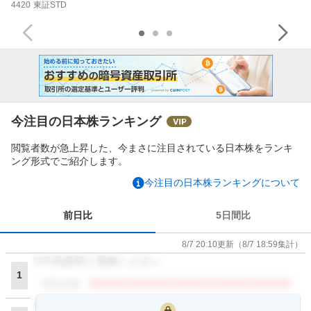
4420
東証STD
今注目の日本株ランキング
閲覧者数が急上昇した、今まさに注目されている日本株をランキ
ング形式でご紹介します。
今注目の日本株ランキングについて
前日比
5日間比
8/7 20:10
更新
（
8/7 18:59
集計）
VIP倶楽部に登録ください
1
閲覧者数
VIP倶楽部に登録ください