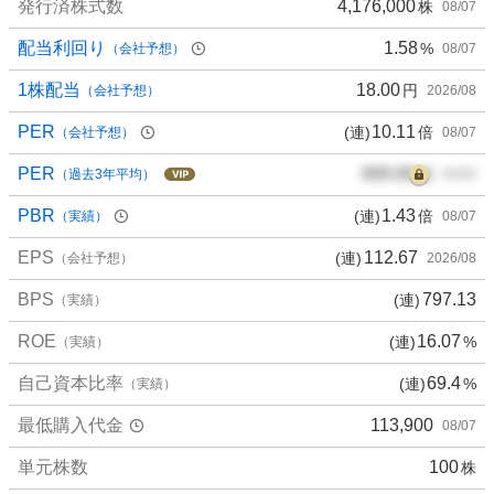
発行済株式数
4,176,000
株
08/07
配当利回り
1.58
%
（会社予想）
08/07
1株配当
18.00
円
（会社予想）
2026/08
PER
10.11
(連)
倍
（会社予想）
08/07
PER
000.00
倍
（過去3年平均）
00/00
PBR
1.43
(連)
倍
（実績）
08/07
EPS
112.67
(連)
（会社予想）
2026/08
BPS
797.13
(連)
（実績）
ROE
16.07
(連)
%
（実績）
自己資本比率
69.4
(連)
%
（実績）
最低購入代金
113,900
08/07
単元株数
100
株