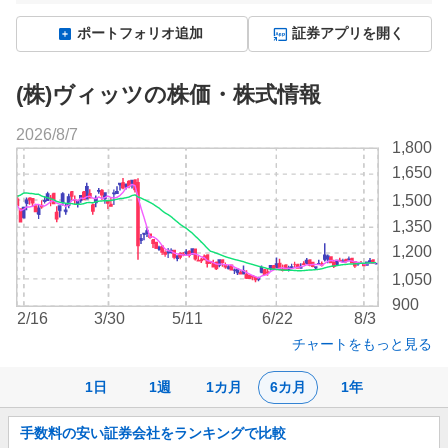
ポートフォリオ追加
証券アプリを開く
(株)ヴィッツの株価・株式情報
2026/8/7
株
1,800
価
1,650
チ
1,500
ャ
ー
1,350
ト
1,200
1,050
900
2/16
3/30
5/11
6/22
8/3
チャートをもっと見る
1日
1週
1カ月
6カ月
1年
お
手数料の安い証券会社をランキングで比較