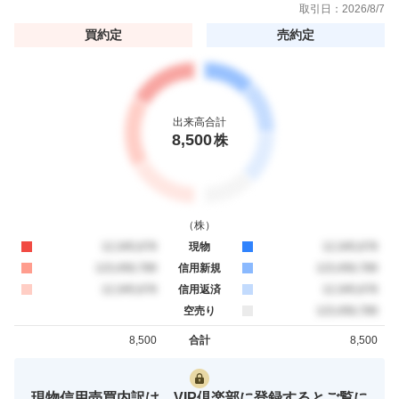
取引日：
2026/8/7
買約定
売約定
出来高合計
8,500
株
（
株
）
買約定
12,345,678
現物
売約定
12,345,678
買約定
123,456,789
信用新規
売約定
123,456,789
買約定
12,345,678
信用返済
売約定
12,345,678
空売り
売約定
123,456,789
8,500
合計
8,500
買約定
売約定
現物信用売買内訳は、VIP倶楽部に登録するとご覧に