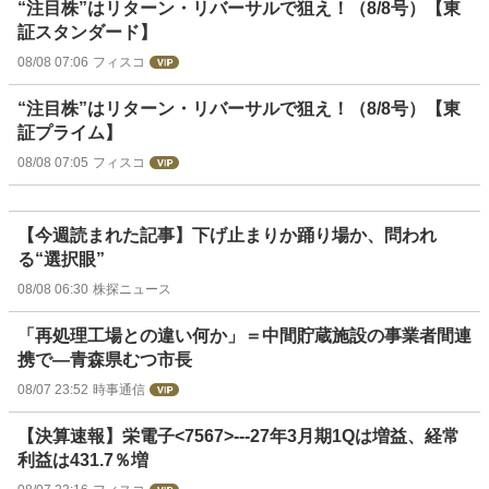
“注目株”はリターン・リバーサルで狙え！（8/8号）【東
証スタンダード】
08/08 07:06
フィスコ
“注目株”はリターン・リバーサルで狙え！（8/8号）【東
証プライム】
08/08 07:05
フィスコ
【今週読まれた記事】下げ止まりか踊り場か、問われ
る“選択眼”
08/08 06:30
株探ニュース
「再処理工場との違い何か」＝中間貯蔵施設の事業者間連
携で―青森県むつ市長
08/07 23:52
時事通信
【決算速報】栄電子<7567>---27年3月期1Qは増益、経常
利益は431.7％増