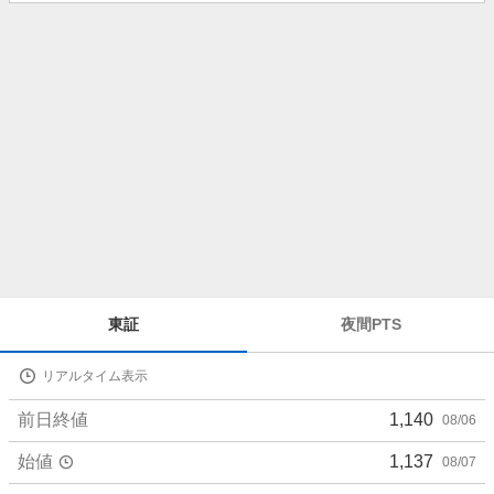
知
ら
せ
株
東証
夜間PTS
価
詳
リアルタイム表示
細
値
前日終値
1,140
08/06
始値
1,137
08/07