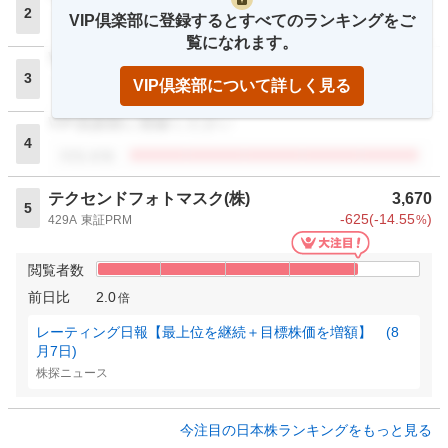
2
VIP倶楽部に登録するとすべてのランキングをご
閲覧者数
覧になれます。
VIP倶楽部に登録ください
3
VIP倶楽部について詳しく見る
閲覧者数
VIP倶楽部に登録ください
4
閲覧者数
テクセンドフォトマスク(株)
3,670
5
-625
(
-14.55
)
429A
東証PRM
%
閲覧者数
前日比
2.0
倍
レーティング日報【最上位を継続＋目標株価を増額】 (8
月7日)
株探ニュース
今注目の日本株ランキングをもっと見る