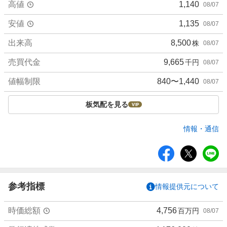
高値
1,140
08/07
安値
1,135
08/07
出来高
8,500
株
08/07
売買代金
9,665
千円
08/07
値幅制限
840〜1,440
08/07
板気配を見る
情報・通信
シ
ェ
ア
参考指標
情報提供元について
時価総額
4,756
百万円
08/07