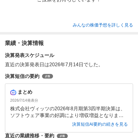
みんなの株価予想を詳しく見る
業績・決算情報
決算発表スケジュール
直近の決算発表日は2026年7月14日でした。
決算短信の要約
まとめ
2026/7/14
発表分
株式会社ヴィッツの2026年8月期第3四半期決算は、
ソフトウェア事業の好調により増収増益となりまし
た。売上高42.97億円(前年同期比16.7％増)、営業利
決算短信AI要約の続きを見る
益5.86億円(同25.8％増)を達成し、通期予想も上方修
直近の業績推移・要約
正されています。自動車向け組込みソフトウェアや