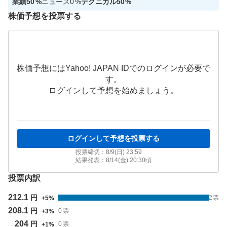
業績
50
%
ニュース
0
%
テクニカル
50
%
株価予想を投票する
株価予想にはYahoo! JAPAN IDでのログインが必要で
す。
ログインして予想を始めましょう。
ログインして予想を投票する
投票締切：
8/9(日) 23:59
結果発表：
8/14(金) 20:30
頃
投票内訳
212.1
円
2
票
+
5
%
208.1
円
0
票
+
3
%
204
円
0
票
+
1
%