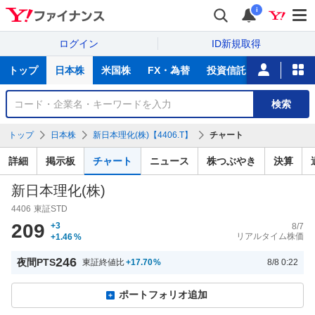
i
ログイン
ID新規取得
主
トップ
日本株
米国株
FX・為替
投資信託
ニュース
な
サ
銘
検索
ー
柄
ビ
を
トップ
日本株
新日本理化(株)【4406.T】
チャート
ス
検
索
詳細
掲示板
チャート
ニュース
株つぶやき
決算
新日本理化(株)
4406
東証STD
209
+3
8/7
リアルタイム株価
+1.46
%
246
夜間PTS
東証終値比
+17.70
%
8/8 0:22
ポートフォリオ追加