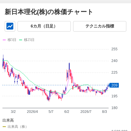
新日本理化(株)の株価チャート
チ
6カ月（日足）
テクニカル指標
ャ
ー
移5日
移25日
ト
255
240
225
210
209
195
180
3/2
2026/4
5/7
6/2
2026/7
8/3
出来高
出来高（株）