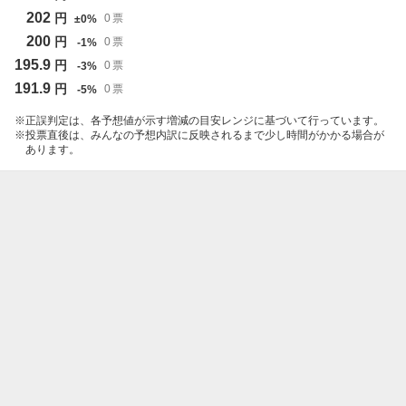
202
円
0
票
±
0
%
200
円
0
票
-
1
%
195.9
円
0
票
-
3
%
191.9
円
0
票
-
5
%
正誤判定は、各予想値が示す増減の目安レンジに基づいて行っています。
投票直後は、みんなの予想内訳に反映されるまで少し時間がかかる場合が
あります。