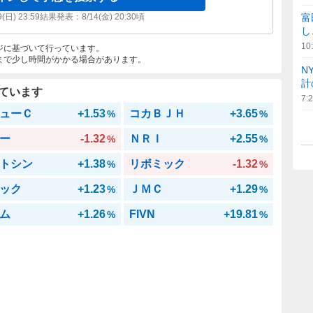
9(日) 23:59
結果発表：
8/14(金) 20:30
頃
富
し
10
ジに基づいて行っています。
まで少し時間がかかる場合があります。
N
計
ています
7:
ューＣ
+1.53
コカＢＪＨ
+3.65
%
%
ー
-1.32
ＮＲＩ
+2.55
%
%
トシン
+1.38
リボミック
-1.32
%
%
ック
+1.23
ＪＭＣ
+1.29
%
%
ム
+1.26
FIVN
+19.81
%
%