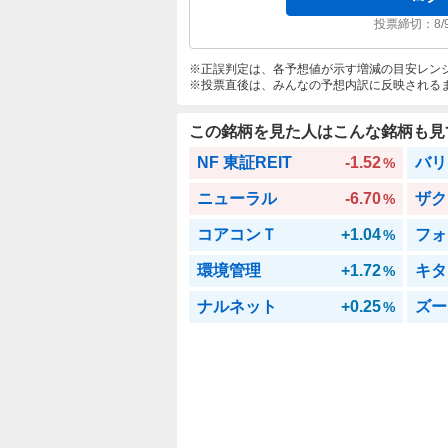
投票締切：
8/
正誤判定は、各予想値が示す増減の目安レン
投票直後は、みんなの予想内訳に反映される
この銘柄を見た人はこんな銘柄も見
NF 東証REIT
-1.52
バリ
%
ニューラル
-6.70
ザク
%
コアコンＴ
+1.04
フォ
%
環境管理
+1.72
キタ
%
ナルネット
+0.25
ズー
%