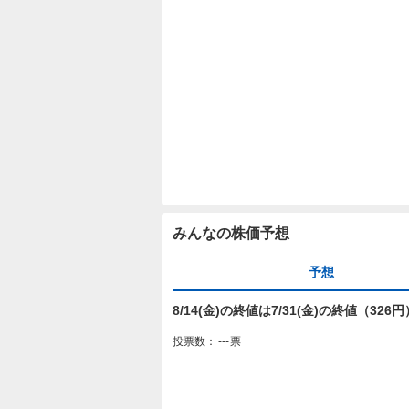
みんなの株価予想
予想
8/14(金)の終値は7/31(金)の終値（32
投票数：
---
票