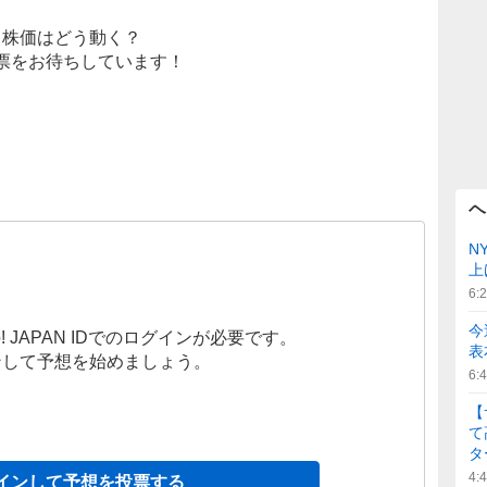
株価はどう動く？
票をお待ちしています！
ヘ
N
上
6:
今
! JAPAN IDでのログインが必要です。
表
ンして予想を始めましょう。
6:
【
て
タ
4:
インして予想を投票する