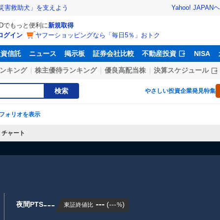
Yahoo! JAPAN
ヘ
災害救助犬」を支えよう
IDでもっと便利に
新規取得
ログイン
ヤフーショッピングなら「毎日5％」おトク
投資信託
ニュース
掲示板
証券会社比較
不動産投資
NISA
ンキング
株主優待ランキング
優良高配当株
決算スケジュール
検索
やさしい投資
企業発見特集
フォリオを表示
チャート
---
---
夜間PTS
(
---
)
東証終値比
%