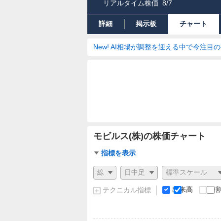
リアルタイム株価
8/7
詳細
掲示板
チャート
New! AI相場が調整を迎える中で今注目
モビルス(株)の株価チャート
チ
指標を表示
ャ
チ
ー
ャ
ト
ー
出来高
分
テクニカル指標
指
ト
標
の
設