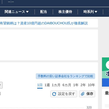
--:--
関連ニュース
配当
株主優待
時系列
の有望銘柄は？資産10億円超のDAIBOUCHOU氏が徹底解説
手数料の安い証券会社をランキングで比較
1日
1週
1カ月
6カ月
1年
2年
10年
最
割
設定を戻す
保存
320