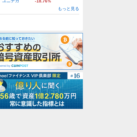
ユニチカ
-18.76
%
もっと見る