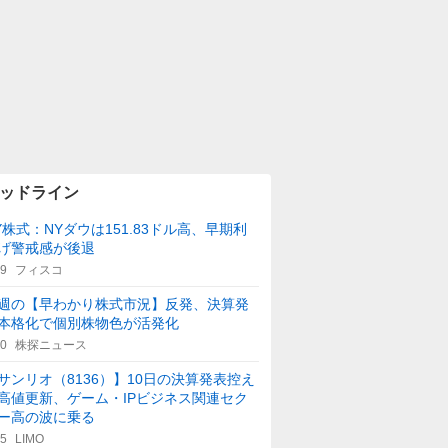
ッドライン
Y株式：NYダウは151.83ドル高、早期利
げ警戒感が後退
29
フィスコ
週の【早わかり株式市況】反発、決算発
本格化で個別株物色が活発化
40
株探ニュース
サンリオ（8136）】10日の決算発表控え
高値更新、ゲーム・IPビジネス関連セク
ー高の波に乗る
45
LIMO