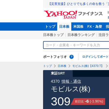
【災害支援】ひとりでも多くの命を救う「
トップ
日本株
米国株
FX・為替
日本株トップ
日本株ランキング
注目ラ
ポートフォリオ
ログインしてポート
トップ
日本株
モビルス(株)【4370.T】
東証GRT
4370
情報・通信
モビルス(株)
309
-6
(
-1.90
)
前日比
%