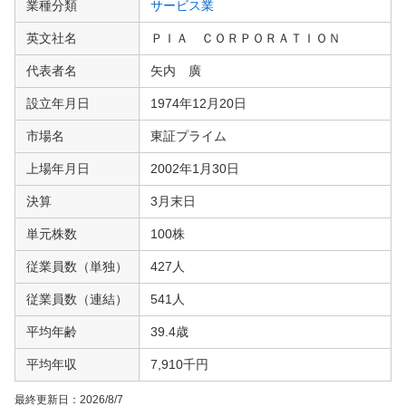
業種分類
サービス業
英文社名
ＰＩＡ ＣＯＲＰＯＲＡＴＩＯＮ
代表者名
矢内 廣
設立年月日
1974年12月20日
市場名
東証プライム
上場年月日
2002年1月30日
決算
3月末日
単元株数
100株
従業員数（単独）
427人
従業員数（連結）
541人
平均年齢
39.4歳
平均年収
7,910千円
最終更新日：
2026/8/7