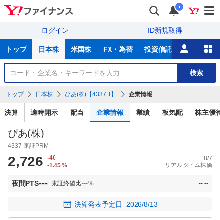
i
ログイン
ID新規取得
主
トップ
日本株
米国株
FX・為替
投資信託
ニュース
な
サ
銘
検索
ー
柄
ビ
を
トップ
日本株
ぴあ(株)【4337.T】
企業情報
ス
検
索
決算
適時開示
配当
企業情報
業績
板気配
株主優
ぴあ(株)
4337
東証PRM
2,726
-40
8/7
リアルタイム株価
-1.45
%
---
夜間PTS
東証終値比
---
%
--:--
決算発表予定日
2026/8/13