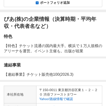
ポートフォリオ追加
ぴあ(株)の企業情報（決算時期・平均年
収・代表者名など）
特色
【特色】チケット流通の国内最大手。横浜で１万人規模の
アリーナを運営。イベント主催も。出版が祖業
連結事業
【連結事業】チケット販売他100(2026.3)
企
〒150-0011 東京都渋谷区東１－２－２
業
本社所在地
０ 渋谷ファーストタワー
情
Yahoo!路線情報で確認
報