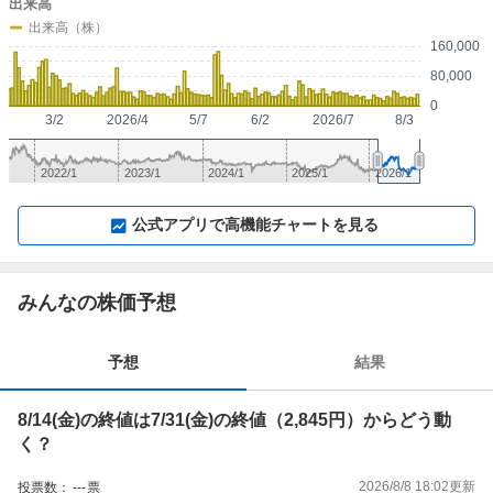
出来高
出来高（株）
160,000
80,000
0
3/2
2026/4
5/7
6/2
2026/7
8/3
2022/1
2023/1
2024/1
2025/1
2026/1
▼
⛶
▲
⛶
公式アプリで高機能チャートを見る
みんなの株価予想
予想
結果
8/14(金)の終値は7/31(金)の終値（2,845円）からどう動
く？
2026/8/8 18:02
更新
投票数：
---
票