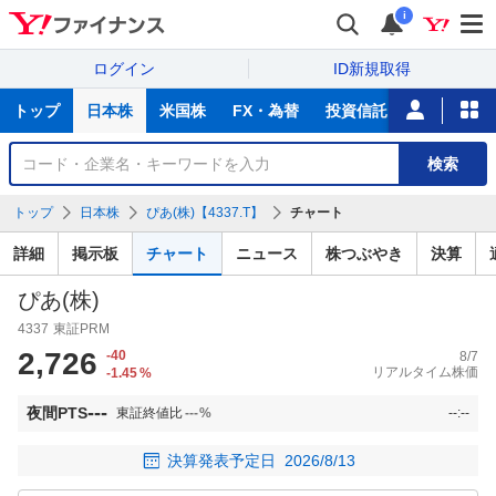
i
ログイン
ID新規取得
主
トップ
日本株
米国株
FX・為替
投資信託
ニュース
な
サ
銘
検索
ー
柄
ビ
を
トップ
日本株
ぴあ(株)【4337.T】
チャート
ス
検
索
詳細
掲示板
チャート
ニュース
株つぶやき
決算
ぴあ(株)
4337
東証PRM
2,726
-40
8/7
リアルタイム株価
-1.45
%
---
夜間PTS
東証終値比
---
%
--:--
決算発表予定日
2026/8/13