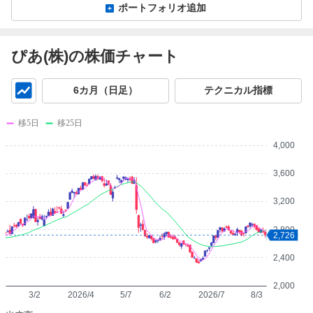
ポートフォリオ追加
ぴあ(株)の株価チャート
チ
6カ月（日足）
テクニカル指標
ャ
ー
移5日
移25日
ト
4,000
3,600
3,200
2,800
2,726
2,400
2,000
3/2
2026/4
5/7
6/2
2026/7
8/3