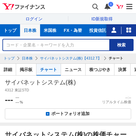
i
ログイン
ID新規取得
主
トップ
日本株
米国株
FX・為替
投資信託
ニュース
な
サ
銘
検索
ー
柄
ビ
を
トップ
日本株
サイバネットシステム(株)【4312.T】
チャート
ス
検
索
詳細
掲示板
チャート
ニュース
株つぶやき
決算
サイバネットシステム(株)
4312
東証STD
---
---
--:--
リアルタイム株価
---
%
ポートフォリオ追加
サイバネットシステム(株)の株価チャー