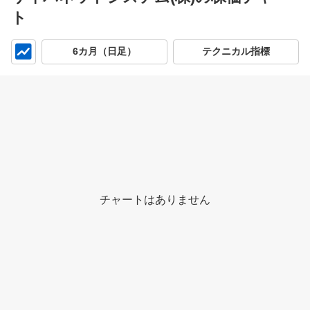
ト
チ
6カ月（日足）
テクニカル指標
ャ
ー
ト
チャートはありません