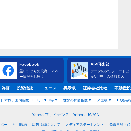
Facebook
VIP倶楽部
選りすぐりの投資・マネ
データのダウンロードほ
ー情報をお届け
かVIP専用の情報を入手
・為替
投資信託
ニュース
掲示板
証券会社比較
不動産投
日本株、国内指数、ETF、REIT等
世界の株価指数
米国株
FX経済
Yahoo!ファイナンス
Yahoo! JAPAN
ンター
利用規約
広告掲載について
メディアステートメント
免責事項（必