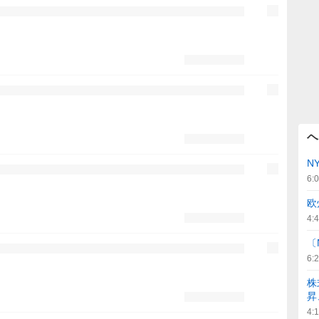
ヘ
N
6:
欧
4:
〔
6:
株
昇
4: