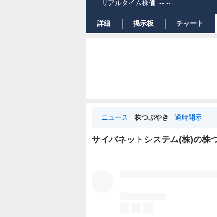
リアルタイム株価
--:--
詳細
掲示板
チャート
ニュース
株つぶやき
適時開示
サイバネットシステム(株)の株
株
つ
ぶ
や
き