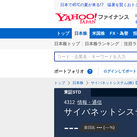
日本で45℃の夏が来る!? 猛暑を賢くお
トップ
日本株
米国株
FX・為替
日本株トップ
日本株ランキング
注目ラ
ポートフォリオ
ログインしてポート
トップ
日本株
サイバネットシステム(株)【4
東証STD
4312
情報・通信
サイバネットシステ
---
---
(
---
)
前日比
%