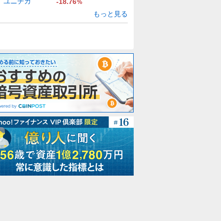
ユニチカ
-18.76
%
もっと見る