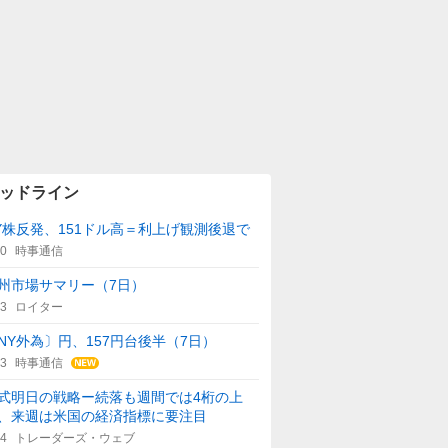
ッドライン
Y株反発、151ドル高＝利上げ観測後退で
00
時事通信
州市場サマリー（7日）
43
ロイター
NY外為〕円、157円台後半（7日）
23
時事通信
式明日の戦略ー続落も週間では4桁の上
、来週は米国の経済指標に要注目
14
トレーダーズ・ウェブ