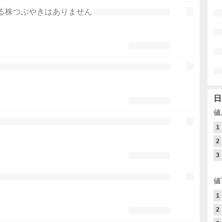
る株つぶやきはありません
日
値
1
2
3
値
1
2