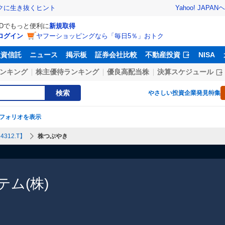
Yahoo! JAPAN
ヘ
トクに生き抜くヒント
IDでもっと便利に
新規取得
ログイン
ヤフーショッピングなら「毎日5％」おトク
投資信託
ニュース
掲示板
証券会社比較
不動産投資
NISA
ンキング
株主優待ランキング
優良高配当株
決算スケジュール
検索
やさしい投資
企業発見特集
フォリオを表示
312.T】
株つぶやき
ム(株)