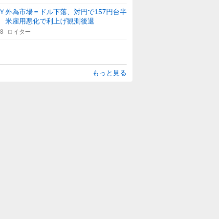
Ｙ外為市場＝ドル下落、対円で157円台半
 米雇用悪化で利上げ観測後退
48
ロイター
もっと見る