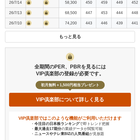
26/7/14
58,300
450
459
449
452
26/7/13
68,500
447
453
444
448
26/7/10
74,200
443
446
439
441
もっと見る
全期間のPER、PBRを見るには
VIP倶楽部の登録が必要です。
初月無料＋1,500円相当プレゼント
VIP倶楽部について詳しく見る
VIP倶楽部ではこのような機能が
ご利用いただけます
今注目の日本株ランキング
で即トレンド把握
最大過去17期分
の業績データが閲覧可能
ニュースやテレ東BIZの人気番組
が見放題