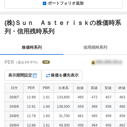
ポートフォリオ追加
(株)Ｓｕｎ Ａｓｔｅｒｉｓｋの株価時系
株
列・信用残時系列
価
時
系
株価時系列
信用残時系列
列
PER
999,999.99
倍
（過去3年平均）
表示期間設定
株価を優先表示
日付
PER
PBR
出来高
始値
高値
安値
終値
26/8/7
12.89
1.61
133,600
465
472
457
463
26/8/6
12.81
1.60
138,500
459
466
458
460
26/8/5
12.78
1.60
31,700
461
465
459
459
26/8/4
12.86
1.61
49,300
456
464
456
462