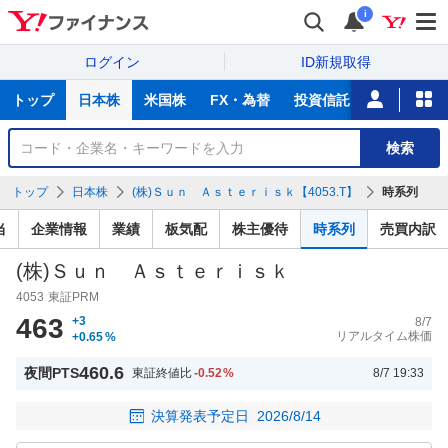
i
ログイン
ID新規取得
主
トップ
日本株
米国株
FX・為替
投資信託
ニュース
な
サ
銘
検索
ー
柄
ビ
を
トップ
日本株
(株)Ｓｕｎ Ａｓｔｅｒｉｓｋ【4053.T】
時系列
ス
検
索
当
企業情報
業績
板気配
株主優待
時系列
売買内訳
(株)Ｓｕｎ Ａｓｔｅｒｉｓｋ
4053
東証PRM
463
+3
8/7
リアルタイム株価
+0.65
%
460.6
夜間PTS
東証終値比
-0.52
%
8/7 19:33
決算発表予定日
2026/8/14