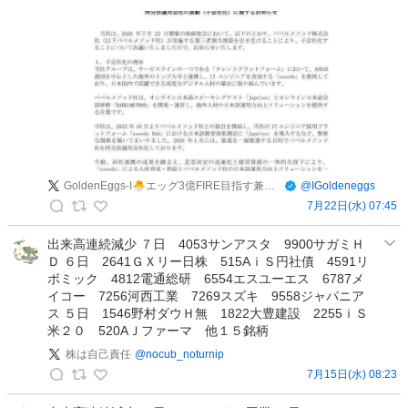
式
の
投
稿
GoldenEggs-I🐣エッグ3億FIRE目指す兼業投資家
@
IGoldeneggs
7月22日(水) 07:45
G
o
出来高連続減少 ７日 4053サンアスタ 9900サガミＨ
Ｄ ６日 2641ＧＸリー日株 515AｉＳ円社債 4591リ
l
ボミック 4812電通総研 6554エスユーエス 6787メ
d
イコー 7256河西工業 7269スズキ 9558ジャパニア
e
ス ５日 1546野村ダウＨ無 1822大豊建設 2255ｉＳ
n
米２０ 520AＪファーマ 他１５銘柄
E
株は自己責任
@
nocub_noturnip
g
7月15日(水) 08:23
g
株
s