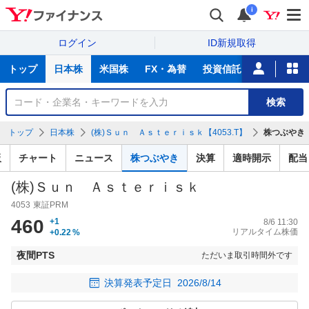
i
ログイン
ID新規取得
主
トップ
日本株
米国株
FX・為替
投資信託
ニュース
な
サ
銘
検索
ー
柄
ビ
を
トップ
日本株
(株)Ｓｕｎ Ａｓｔｅｒｉｓｋ【4053.T】
株つぶやき
ス
検
索
板
チャート
ニュース
株つぶやき
決算
適時開示
配当
(株)Ｓｕｎ Ａｓｔｅｒｉｓｋ
4053
東証PRM
460
+1
8/6 11:30
リアルタイム株価
+0.22
%
夜間PTS
ただいま取引時間外です
決算発表予定日
2026/8/14