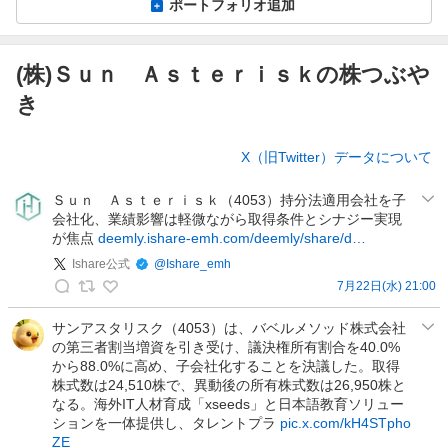
ポートフォリオ追加
(株)Ｓｕｎ Ａｓｔｅｒｉｓｋの株つぶや
き
株
X（旧Twitter）データについて
つ
ぶ
Ｓｕｎ Ａｓｔｅｒｉｓｋ（4053）持分法適用会社を子
や
会社化、業績影響は軽微ながら取得条件とシナジー実現
き
が焦点
deemly.ishare-emh.com/deemly/share/d…
Ishare公式
@
Ishare_emh
7月22日(水) 21:00
I
s
サンアスタリスク（4053）は、バベルメソッド株式会社
の第三者割当増資を引き受け、議決権所有割合を40.0%
h
から88.0%に高め、子会社化することを決議した。取得
a
株式数は24,510株で、異動後の所有株式数は26,950株と
r
なる。海外IT人材育成「xseeds」と日本語教育ソリュー
e
ションを一体提供し、タレントプラ
pic.x.com/kH4STpho
公
ZE