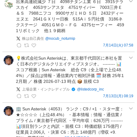
は
出来高連続減少 ７日 4098チタン工業 ６日 3915テラ
-
スカイ 4053サンアスタ 4751サイバー 7003三井Ｅ
自
I
＆Ｓ 7988ニフコ 9900サガミＨＤ ５日 2432ディー
己
🐣
エヌエ 2641ＧＸリー日株 515AｉＳ円社債 3186ネ
責
クステージ 4051ＧＭＯ－ＦＧ 4375セーフィー 459
エ
任
1リボミック 他１９銘柄
ッ
の
グ
株は自己責任
@
nocub_noturnip
投
3
7月14日(火) 07:58
稿
株
億
は
💡株式会社Sun Asteriskは、東京都千代田区に本社を置
F
く日本のデジタルクリエイティブスタジオ。 -------- 📊
自
I
スコア根拠｜Sun Asterisk 総合 C9（全上場で上位48.
己
R
4%）／採点は情報・通信業内で相対評価 🗓 財務 25年1
責
E
2月期 ／ 株価 2026-07-13 時点 📦 規模 C3
任
目
上場企業・インクレディブル
@
listedcorp_inc
の
指
7月13日(月) 08:19
投
す
上
稿
兼
場
🏢 Sun Asterisk（4053） ランク：C9 / +1 ・スター度：
業
★☆☆☆☆（上位48.4%） ・基本情報：情報・通信業 /
企
投
プライム / 東京都千代田区 ・平均年収：626万円 --------
業
資
📊項目別ランクと内訳 ・規模 C3：時価総額 175億円 /
・
従業員 2,006人 ・決算 C6：売上 148億円（増収 +9.
家
イ